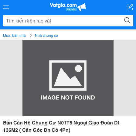
Mua, bán nhà
Nhà chung cư
Bán Căn Hộ Chung Cư N01T8 Ngoại Giao Đoàn Dt
136M2 ( Căn Góc Đn Có 4Pn)