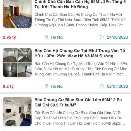
Chính Chủ Cần Bán Căn Hộ 65M², 2Pn Tầng 9
Tại Kđt Thanh Hà-Hà Đông.
Chính Chủ Cần Bán Căn Hộ Chung Cư Thanh Hà Với
Thông Tin Cụ Thể Như Sau: -Diện Tích 65M2, Thiết Kế
2 Phòng Ngủ, 2 Vệ Sinh, Phòng Khách, Bếp, Ban Công
Ngang Rộng Hướng Nam Đón Gió Thoáng Mát. -Nội
Thất Để Lại Có: Giường, Tủ, Nóng Lạnh, Điều Hòa,...
2,95 tỷ
Hà Nội
24/06/2026
Bán Căn Hộ Chung Cư Tại Mhd Trung Văn Tố
Hữu - 3Pn, 2Wc, View Hồ Và Mặt Đường
Bán Căn Hộ Chung Cư Tại Mhd Trung Văn Tố Hữu - 3Pn,
2Wc, View Hồ Và Mặt Đường. * Địa Chỉ: Chung Cư Mhd
Trung Văn, Phường Đại Mỗ, Thành Phố Hà Nội * Thông
Tin Căn Hộ: - View Đẹp, 2 Phòng Ngủ Đều Có Cửa Sổ
View Hồ Điều Hòa Và Đường Tố Hữu. ...
9,2 tỷ
Hà Nội
02/07/2026
Bán Chung Cư Blue Star Gia Lâm 60M² 2 Pn
Giá Chỉ 60.5 Triệu/M²
Cần Bán Căn Hộ Chung Cư Blue Star Gia Lâm, Vị Trí
Đẹp, Thiết Kế Hiện Đại, Phù Hợp Để Ở Hoặc Đầu Tư
Cho Thuê. Thông Tin Căn Hộ: Diện Tích: 60M&Sup2;
Thiết Kế: 2 Phòng Ngủ, 1 Phòng Vệ Sinh Tình Trạng: