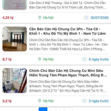
Căn Góc 2 Mặt Thoáng - Giá 4,250 Tỷ - Chính Chủ Cần
Bán Căn Hộ Chung Cư N10 Thịnh Liệt, Đường Thịnh
Liệt, Phường Hoàng Mai, Hà Nội (Địa Chỉ Cũ: Phường
Thịnh Liệt, Quận Hoàng Mai). - Thông Tin Căn...
4,25 tỷ
Hà Nội
30/07/2026
Cần Bán Căn Hộ Chung Cư 3Pn - Tòa C6 -
Khối 1 - Khu Đô Thị Mỹ Đình 1 - Nam Từ Liêm
Chính Chủ Cần Bán Căn Hộ Chung Cư 3Pn - Tòa C6 -
Khối 1 - Khu Đô Thị Mỹ Đình 1 - Nam Từ Liêm - Hn - Căn
Hộ Diện Tích: 133M2 Thiết Kê Hợp Lý Gồm 3 Phòng
Ngủ, 02 Vệ Sinh, Phòng Khách + Bếp. - Cửa Hướng
Nam - 2 Ban Công Hướng Bắc Và Hướng Đông. -...
8,7 tỷ
Hà Nội
6 ngày trước
Chính Chủ Bán Căn Hộ Chung Cư Mini Siêu
Hiếm Trung Tâm Phạm Ngọc Thạch, Đống Đa
Hn Chỉ 2,2 Tỷ
Chính Chủ Bán Căn Hộ Chung Cư Mini Siêu Hiếm
&Ndash; Trung Tâm Phạm Ngọc Thạch, Đống Đa Hn
&Ndash; Chỉ 2,2 Tỷ * Sở Hữu Ngay Căn Hộ Tại Vị Trí
"Vàng" Trung Tâm Hà Nội &Ndash; Lựa Chọn Lý Tưởng
Để An Cư Hoặc Đầu Tư Cho Thuê Với Nhu Cầu Luôn
2,2 tỷ
Hà Nội
5 ngày trước
Cao Từ Sinh...