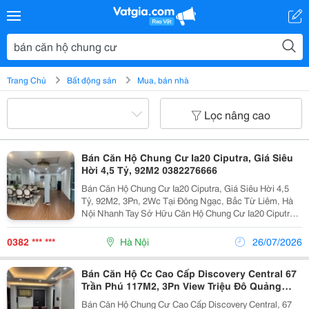
Trang Chủ
Bất động sản
Mua, bán nhà
Lọc nâng cao
Bán Căn Hộ Chung Cư Ia20 Ciputra, Giá Siêu
Hời 4,5 Tỷ, 92M2 0382276666
Bán Căn Hộ Chung Cư Ia20 Ciputra, Giá Siêu Hời 4,5
Tỷ, 92M2, 3Pn, 2Wc Tại Đông Ngạc, Bắc Từ Liêm, Hà
Nội Nhanh Tay Sở Hữu Căn Hộ Chung Cư Ia20 Ciputra
Tại Đông Ngạc, Bắc Từ Liêm, Hà Nội. Căn Hộ Có Diện
Tích 92M2, Đầy Đủ Nội Thất, 3 Phòng Ngủ Và...
0382 *** ***
Hà Nội
26/07/2026
Bán Căn Hộ Cc Cao Cấp Discovery Central 67
Trần Phú 117M2, 3Pn View Triệu Đô Quảng
Trường Ba Đình
Bán Căn Hộ Chung Cư Cao Cấp Discovery Central, 67