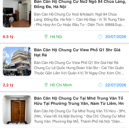
Bán Căn Hộ Chung Cư No2 Ngõ 84 Chùa Láng,
Đống Đa, Hà Nội
Bán Căn Hộ Chung Cư No2 &Ndash; Ngõ 84 Chùa
Láng, Đống Đa, Hà Nội ✨ Căn Hộ Đẹp - Vị Trí Trung Tâm
- Phù Hợp An Cư Hoặc Đầu Tư - Diện Tích: 69M&Sup2;
- Thiết Kế: 2 Phòng Ngủ + 1 Wc + Bếp - Pháp Lý: Sổ Đỏ
Đầy Đủ - Giá Bán: 6,5 Tỷ (Có Thương...
6,5 tỷ
Hà Nội
20/07/2026
Bán Căn Hộ Chung Cư View Phố Q1 Shr Giá
Hạt Rẻ
Bán Căn Hộ Chung Cư View Phố Q1 Shr Giá Hạt Rẻ
Chung Cư Lê Quốc Hưng Đoàn Văn Bơ - Cái Tên Quên
Thuộc Gắn Liền Với Quân 4 Vị Trí Ngay Chợ Xóm Chiếu
Có 30M Cách Cầu Calmet Q1 Hoặc Cầu Khánh Hội Q1
Có 2 Phút Đi Bộ Cách Đại Học Luật Hcm Q4 Có...
2,2 tỷ
Hồ Chí Minh
22/07/2026
Bán Căn Hộ Chung Cư Tại Mhd Trung Văn Tố
Hữu Tại Phường Trung Văn, Nam Từ Liêm, Hn
Bán Căn Hộ Chung Cư Tại Mhd Trung Văn Tố Hữu - 3Pn,
2Wc, View Hồ Và Mặt Đường. * Địa Chỉ: Chung Cư Mhd
Trung Văn, Phường Đại Mỗ, Thành Phố Hà Nội *Diện
Tích: 106M2 * Thông Tin Căn Hộ: - View Đẹp, 2 Phòng