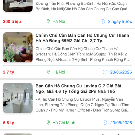
Đường Trần Phú, Phường Ba Đình, Hà Nội (Cũ: Quận
Ba Đình, Hà Nội)Căn Hộ Gần Các Chung Cư Các Quận
Lân Cận: Aqua Central, Vin Metropolis, Lotte, Lancaster
Núi Trúc, Sun Grand Thụy Khuê... Gần Trường...
200 triệu
Hà Nội
2 ngày trước
Chính Chủ Cần Bán Căn Hộ Chung Cư Thanh
Hà-Hà Đông 65M2 Giá Chỉ 2,7 Tỷ.
Chính Chủ Cần Bán Căn Hộ Chung Cư Thanh Hà
&Ndash; Hà Đông Diện Tích: 65M&Sup2; ️ Thiết Kế: 2
Phòng Ngủ &Ndash; 2 Vệ Sinh ️ Phòng Khách Rộng Kết
Hợp Bếp Hiện Đại ️ Ban Công Hướng Nam, Đón Gió Tự
Nhiên, Thoáng Mát Quanh Năm Tầng 2, Thuận Tiện
2,7 tỷ
Hà Nội
23/06/2026
Đi...
Bán Căn Hộ Chung Cư Lavida Q.7 Giá Bất
Ngờ, Giá 4.6 Tỷ Tổng Giá 2Pn Nhà Thô
- Vị Trí: Căn Hộ Chung Cư Lavida Plus, Nguyễn Văn
Linh, Phường Tân Phong, Quận 7. Ngay Tại Trung Tâm
Quận 7 - Phú Mỹ Hưng * Offictel - Diện Tích 28M2 Giá
2.15 Tỷ - Diện Tích 37M2 Giá 2.5 Tỷ =≫ Nhà Hoàn Thiện
Cơ Bản * Căn Hộ 1Pn -...
6,8 tỷ
Hồ Chí Minh
23/06/2026