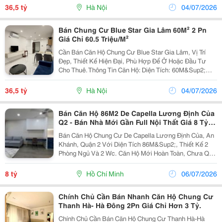
Nhà Nguyên Bản, Thuận Tiện Cho Khách Hàng Tự...
36,5 tỷ
Hà Nội
04/07/2026
Bán Chung Cư Blue Star Gia Lâm 60M² 2 Pn
Giá Chỉ 60.5 Triệu/M²
Cần Bán Căn Hộ Chung Cư Blue Star Gia Lâm, Vị Trí
Đẹp, Thiết Kế Hiện Đại, Phù Hợp Để Ở Hoặc Đầu Tư
Cho Thuê. Thông Tin Căn Hộ: Diện Tích: 60M&Sup2;
Thiết Kế: 2 Phòng Ngủ, 1 Phòng Vệ Sinh Tình Trạng:
Nhà Nguyên Bản, Thuận Tiện Cho Khách Hàng Tự...
36,5 tỷ
Hà Nội
04/07/2026
Bán Căn Hộ 86M2 De Capella Lương Định Của
Q2 - Bán Nhà Mới Gần Full Nội Thất Giá 8 Tỷ,
Sổ Hồng Riêng
Bán Căn Hộ Chung Cư De Capella Lương Định Của, An
Khánh, Quận 2 Với Diện Tích 86M&Sup2;, Thiết Kế 2
Phòng Ngủ Và 2 Wc. Căn Hộ Mới Hoàn Toàn, Chưa Qua
Sử Dụng, Mang Đến Cho Bạn Không Gian Sống Hiện
Đại Và Tiện Nghi. - Vị Trí Căn Hộ Nằm Mặt Tiền...
8 tỷ
Hồ Chí Minh
06/07/2026
Chính Chủ Cần Bán Nhanh Căn Hộ Chung Cư
Thanh Hà- Hà Đông 2Pn Giá Chỉ Hơn 3 Tỷ.
Chính Chủ Cần Bán Căn Hộ Chung Cư Thanh Hà-Hà