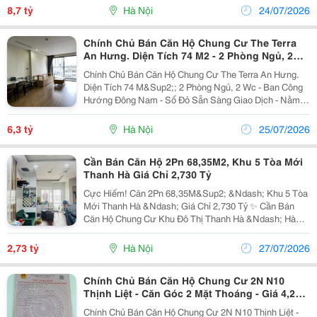
Ngủ Đều Có Cửa Sổ View Hồ Điều Hòa Và...
8,7 tỷ
Hà Nội
24/07/2026
Chính Chủ Bán Căn Hộ Chung Cư The Terra
An Hưng. Diện Tích 74 M2 - 2 Phòng Ngủ, 2
Wc
Chính Chủ Bán Căn Hộ Chung Cư The Terra An Hưng.
Diện Tích 74 M&Sup2;; 2 Phòng Ngủ, 2 Wc - Ban Công
Hướng Đông Nam - Sổ Đỏ Sẵn Sàng Giao Dịch - Nằm
Ngay Mặt Đường Tố Hữu, Giao Thông Thuận Tiện. - Kết
Nối Nhanh Lê Văn Lương, Vành Đai 3, Trung Tâm...
6,3 tỷ
Hà Nội
25/07/2026
Cần Bán Căn Hộ 2Pn 68,35M2, Khu 5 Tòa Mới
Thanh Hà Giá Chỉ 2,730 Tỷ
Cực Hiếm! Căn 2Pn 68,35M&Sup2; &Ndash; Khu 5 Tòa
Mới Thanh Hà &Ndash; Giá Chỉ 2,730 Tỷ ✨ Cần Bán
Căn Hộ Chung Cư Khu Đô Thị Thanh Hà &Ndash; Hà
Đông Với Thông Tin: Diện Tích: 68,35M&Sup2; ️ Thiết
Kế: 2 Phòng Ngủ &Ndash; 2 Vệ Sinh ️ Phòng Khách +...
2,73 tỷ
Hà Nội
27/07/2026
Chính Chủ Bán Căn Hộ Chung Cư 2N N10
Thịnh Liệt - Căn Góc 2 Mặt Thoáng - Giá 4,250
Tỷ
Chính Chủ Bán Căn Hộ Chung Cư 2N N10 Thịnh Liệt -