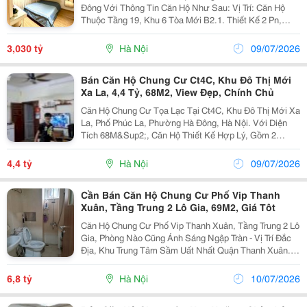
Đông Với Thông Tin Căn Hộ Như Sau: Vị Trí: Căn Hộ
Thuộc Tầng 19, Khu 6 Tòa Mới B2.1. Thiết Kế 2 Pn,
2Vs, Phòng Khách+Bếp, Ban Công Ngang Rộng Thoáng
Mát. Tiện Ích: - Căn Hộ Ngay Cạnh Trục Đường...
3,030 tỷ
Hà Nội
09/07/2026
Bán Căn Hộ Chung Cư Ct4C, Khu Đô Thị Mới
Xa La, 4,4 Tỷ, 68M2, View Đẹp, Chính Chủ
Căn Hộ Chung Cư Tọa Lạc Tại Ct4C, Khu Đô Thị Mới Xa
La, Phố Phúc La, Phường Hà Đông, Hà Nội. Với Diện
Tích 68M&Sup2;, Căn Hộ Thiết Kế Hợp Lý, Gồm 2
Phòng Ngủ Và 2 Phòng Tắm, Nội Thất Đầy Đủ, Phù Hợp
Cho Hộ Gia Đình. Khu Đô Thị Sầm Uất, Tiện Ích Xung...
4,4 tỷ
Hà Nội
09/07/2026
Cần Bán Căn Hộ Chung Cư Phố Vip Thanh
Xuân, Tầng Trung 2 Lô Gia, 69M2, Giá Tôt
Căn Hộ Chung Cư Phố Vip Thanh Xuân, Tầng Trung 2 Lô
Gia, Phòng Nào Cũng Ánh Sáng Ngập Tràn - Vị Trí Đắc
Địa, Khu Trung Tâm Sầm Uất Nhất Quận Thanh Xuân. -
Toà Pvv-Vinapharm Xây Dựng 23 Tầng Nổi Và 1 Tầng
Hầm. Căn Hộ Bán Thuộc Tầng Trung Mỗi...
6,8 tỷ
Hà Nội
10/07/2026