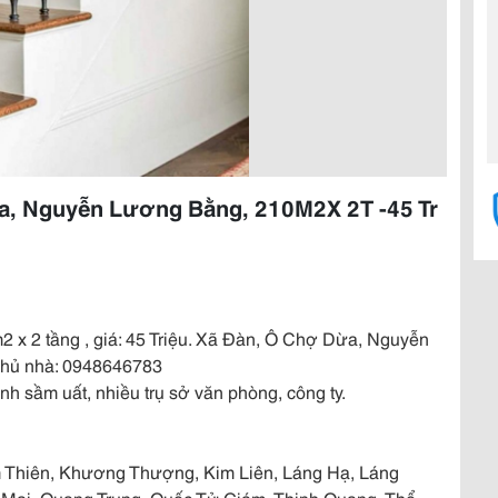
a, Nguyễn Lương Bằng, 210M2X 2T -45 Tr
0m2 x 2 tầng , giá: 45 Triệu. Xã Đàn, Ô Chợ Dừa, Nguyễn
chủ nhà: 0948646783
anh sầm uất, nhiều trụ sở văn phòng, công ty.
âm Thiên, Khương Thượng, Kim Liên, Láng Hạ, Láng
ai, Quang Trung, Quốc Tử Giám, Thịnh Quang, Thổ