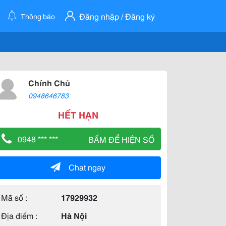
Đăng nhập / Đăng ký
Thông báo
Chính Chủ
0948646783
HẾT HẠN
0948 *** ***
BẤM ĐỂ HIỆN SỐ
Chat ngay
Mã số :
17929932
Địa điểm :
Hà Nội