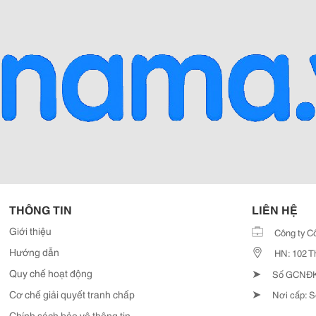
THÔNG TIN
LIÊN HỆ
Giới thiệu
Công ty C
Hướng dẫn
HN: 102 T
➤
Quy chế hoạt động
Số GCNĐKD
➤
Cơ chế giải quyết tranh chấp
Nơi cấp: S
Chính sách bảo vệ thông tin