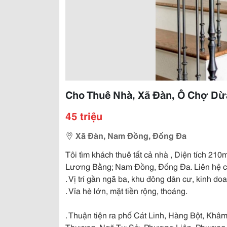
Cho Thuê Nhà, Xã Đàn, Ô Chợ Dừ
45 triệu
Xã Đàn, Nam Đồng, Đống Đa
Tôi tìm khách thuê tất cả nhà , Diện tích 21
Lương Bằng; Nam Đồng, Đống Đa. Liên hệ 
. Vị trí gần ngã ba, khu đông dân cư, kinh do
. Vỉa hè lớn, mặt tiền rộng, thoáng.
. Thuận tiện ra phố Cát Linh, Hàng Bột, Kh
Thượng, Ngã Tư Sở, Phương Liên, Phương M