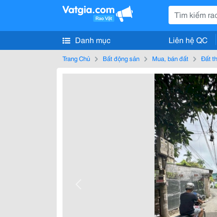
Danh mục
Liên hệ QC
Trang Chủ
Bất động sản
Mua, bán đất
Đất t