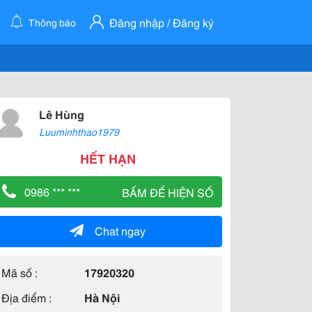
Đăng nhập / Đăng ký
Thông báo
Lê Hùng
Luuminhthao1979
HẾT HẠN
0986 *** ***
BẤM ĐỂ HIỆN SỐ
Chat ngay
Mã số :
17920320
Địa điểm :
Hà Nội