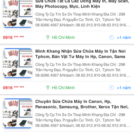
Sửa Chữa Tất Cả Các Dòng Máy In, Máy Scan,
Máy Photocopy, Mực, Linh Kiện
Công Ty Cp Tm Sx Dv Tbvp Minh Khang Địa Chỉ : 298
Trần Hưng Đạo, P.nguyễn Cư Trinh, Q1, Tphcm Tel:
08.6266.4567 &Ndash; 08.62.912.915-08.62.912.916.
Fax: 08.39.209.309 Website: Www.minhkhangjsc.com
Dịch Vụ Sửa Chữa Máy In Dịch Vụ Bảo T
0916 *** ***
Hồ Chí Minh
>1 năm
Minh Khang Nhận Sửa Chữa Máy In Tận Nơi
Tphcm, Bán Vật Tư Máy In Hp, Canon, Sams
Công Ty Cp Tm Sx Dv Tbvp Minh Khang Địa Chỉ : 298
Trần Hưng Đạo, P.nguyễn Cư Trinh, Q1, Tphcm Tel:
08.6266.4567 &Ndash; 08.62.912.915-08.62.912.916.
Fax: 08.39.209.309 Website: Www.minhkhangjsc.com
Dịch Vụ Sửa Chữa Máy In Dịch Vụ Bảo T
0916 *** ***
Hồ Chí Minh
>1 năm
Chuyên Sửa Chữa Máy In Canon, Hp,
Panasonic, Samsung, Brother, Xerox Tận Nơi,
Công Ty Cp Tm Sx Dv Tbvp Minh Khang Địa Chỉ : 298
Trần Hưng Đạo, P.nguyễn Cư Trinh, Q1, Tphcm Tel:
08.6266.4567 &Ndash; 08.62.912.915-08.62.912.916.
Fax: 08.39.209.309 Website: Www.minhkhangjsc.com