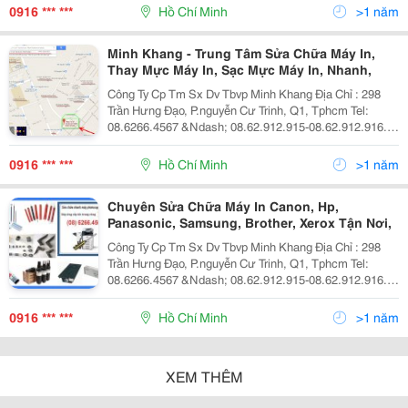
Dịch Vụ Sửa Chữa Máy In Dịch Vụ Bả
0916 *** ***
Hồ Chí Minh
>1 năm
Minh Khang - Trung Tâm Sửa Chữa Máy In,
Thay Mực Máy In, Sạc Mực Máy In, Nhanh,
Công Ty Cp Tm Sx Dv Tbvp Minh Khang Địa Chỉ : 298
Trần Hưng Đạo, P.nguyễn Cư Trinh, Q1, Tphcm Tel:
08.6266.4567 &Ndash; 08.62.912.915-08.62.912.916.
Fax: 08.39.209.309 Website: Www.minhkhangjsc.com
Dịch Vụ Sửa Chữa Máy In Dịch Vụ Bả
0916 *** ***
Hồ Chí Minh
>1 năm
Chuyên Sửa Chữa Máy In Canon, Hp,
Panasonic, Samsung, Brother, Xerox Tận Nơi,
Công Ty Cp Tm Sx Dv Tbvp Minh Khang Địa Chỉ : 298
Trần Hưng Đạo, P.nguyễn Cư Trinh, Q1, Tphcm Tel:
08.6266.4567 &Ndash; 08.62.912.915-08.62.912.916.
Fax: 08.39.209.309 Website: Www.minhkhangjsc.com
Dịch Vụ Sửa Chữa Máy In Dịch Vụ Bảo T
0916 *** ***
Hồ Chí Minh
>1 năm
XEM THÊM