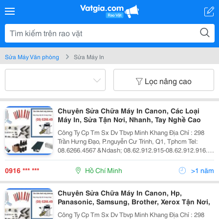
Sửa Máy Văn phòng
Sửa Máy In
Lọc nâng cao
Chuyên Sửa Chữa Máy In Canon, Các Loại
Máy In, Sửa Tận Nơi, Nhanh, Tay Nghề Cao
Công Ty Cp Tm Sx Dv Tbvp Minh Khang Địa Chỉ : 298
Trần Hưng Đạo, P.nguyễn Cư Trinh, Q1, Tphcm Tel:
08.6266.4567 &Ndash; 08.62.912.915-08.62.912.916.
Fax: 08.39.209.309 Website: Www.minhkhangjsc.com
Dịch Vụ Sửa Chữa Máy In Dịch Vụ Bảo T
0916 *** ***
Hồ Chí Minh
>1 năm
Chuyên Sửa Chữa Máy In Canon, Hp,
Panasonic, Samsung, Brother, Xerox Tận Nơi,
Công Ty Cp Tm Sx Dv Tbvp Minh Khang Địa Chỉ : 298