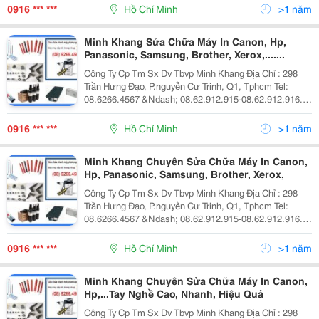
Dịch Vụ Sửa Chữa Máy In Dịch Vụ Bảo T
0916 *** ***
Hồ Chí Minh
>1 năm
Minh Khang Sửa Chữa Máy In Canon, Hp,
Panasonic, Samsung, Brother, Xerox,.......
Công Ty Cp Tm Sx Dv Tbvp Minh Khang Địa Chỉ : 298
Trần Hưng Đạo, P.nguyễn Cư Trinh, Q1, Tphcm Tel:
08.6266.4567 &Ndash; 08.62.912.915-08.62.912.916.
Fax: 08.39.209.309 Website: Www.minhkhangjsc.com
Dịch Vụ Sửa Chữa Máy In Dịch Vụ Bảo T
0916 *** ***
Hồ Chí Minh
>1 năm
Minh Khang Chuyên Sửa Chữa Máy In Canon,
Hp, Panasonic, Samsung, Brother, Xerox,
Công Ty Cp Tm Sx Dv Tbvp Minh Khang Địa Chỉ : 298
Trần Hưng Đạo, P.nguyễn Cư Trinh, Q1, Tphcm Tel:
08.6266.4567 &Ndash; 08.62.912.915-08.62.912.916.
Fax: 08.39.209.309 Website: Www.minhkhangjsc.com
Dịch Vụ Sửa Chữa Máy In Dịch Vụ Bảo T
0916 *** ***
Hồ Chí Minh
>1 năm
Minh Khang Chuyên Sửa Chữa Máy In Canon,
Hp,...Tay Nghề Cao, Nhanh, Hiệu Quả
Công Ty Cp Tm Sx Dv Tbvp Minh Khang Địa Chỉ : 298