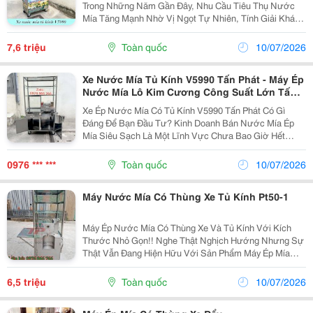
Trong Những Năm Gần Đây, Nhu Cầu Tiêu Thụ Nước
Mía Tăng Mạnh Nhờ Vị Ngọt Tự Nhiên, Tính Giải Khát
Cao Và Giá Thành Hợp Lý. Với Nhu Cầu Tiêu Thụ Nước
Mía Ngày Càng Tăng, Đặc Biệt Vào Mùa Nóng, Máy
7,6 triệu
Toàn quốc
10/07/2026
Xe Nước Mía Tủ Kính V5990 Tấn Phát - Máy Ép
Nước Mía Lô Kim Cương Công Suất Lớn Tấn
Phát
Xe Ép Nước Mía Có Tủ Kính V5990 Tấn Phát Có Gì
Đáng Để Bạn Đầu Tư? Kinh Doanh Bán Nước Mía Ép
Mía Siêu Sạch Là Một Lĩnh Vực Chưa Bao Giờ Hết
****** Vào Các Mùa Hè, Bạn Có Thể Thấy Vô Vàn
Những Quán Nước Giải Khát Đến Những Xe Đẩy Trải
0976 *** ***
Toàn quốc
10/07/2026
Khắp Các Vỉa
Máy Nước Mía Có Thùng Xe Tủ Kính Pt50-1
Máy Ép Nước Mía Có Thùng Xe Và Tủ Kính Với Kích
Thước Nhỏ Gọn!! Nghe Thật Nghịch Hướng Nhưng Sự
Thật Vẫn Đang Hiện Hữu Với Sản Phẩm Máy Ép Mía
Pt50 Có Thùng Xe Và Tủ Kính Kích Thước Nhỏ Gọn:
55*55*170(Cm) Có Đầy Đủ Thùng Xe Với 4 Bánh Xe...
6,5 triệu
Toàn quốc
10/07/2026