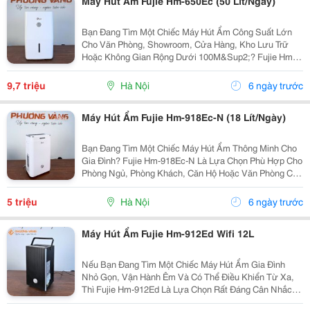
Máy Hút Ẩm Fujie Hm-650Ec (50 Lít/Ngày)
Bạn Đang Tìm Một Chiếc Máy Hút Ẩm Công Suất Lớn
Cho Văn Phòng, Showroom, Cửa Hàng, Kho Lưu Trữ
Hoặc Không Gian Rộng Dưới 100M&Sup2;? Fujie Hm-
650Ec Là Model Được Nhiều Khách Hàng Lựa Chọn
Nhờ Khả Năng Hút Ẩm Mạnh Mẽ, Vận Hành Ổn Định Và
9,7 triệu
Hà Nội
6 ngày trước
Tiết Kiệm Chi...
Máy Hút Ẩm Fujie Hm-918Ec-N (18 Lít/Ngày)
Bạn Đang Tìm Một Chiếc Máy Hút Ẩm Thông Minh Cho
Gia Đình? Fujie Hm-918Ec-N Là Lựa Chọn Phù Hợp Cho
Phòng Ngủ, Phòng Khách, Căn Hộ Hoặc Văn Phòng Có
Diện Tích 20&Ndash;50M&Sup2;. Thông Số Nổi Bật: -
Công Suất Hút Ẩm 18 Lít/Ngày. - Điều Khiển Từ...
5 triệu
Hà Nội
6 ngày trước
Máy Hút Ẩm Fujie Hm-912Ed Wifi 12L
Nếu Bạn Đang Tìm Một Chiếc Máy Hút Ẩm Gia Đình
Nhỏ Gọn, Vận Hành Êm Và Có Thể Điều Khiển Từ Xa,
Thì Fujie Hm-912Ed Là Lựa Chọn Rất Đáng Cân Nhắc.
Ưu Điểm Nổi Bật: - Hút Ẩm 12 Lít/Ngày, Phù Hợp Phòng