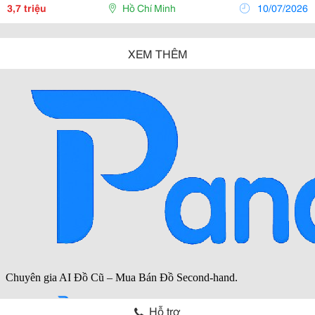
Doanh Nước Mía ? ​ Do Đó Tấn Phát Đã Cho Ra Đời...
3,7 triệu
Hồ Chí Minh
10/07/2026
XEM THÊM
Hỗ trợ