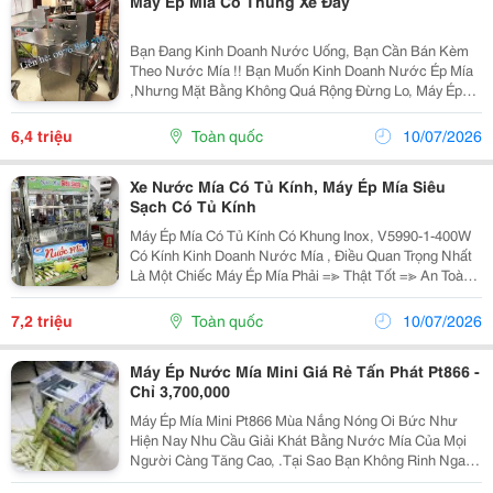
Máy Ép Mía Có Thùng Xe Đẩy
Bạn Đang Kinh Doanh Nước Uống, Bạn Cần Bán Kèm
Theo Nước Mía !! Bạn Muốn Kinh Doanh Nước Ép Mía
,Nhưng Mặt Bằng Không Quá Rộng Đừng Lo, Máy Ép
Mía Pt50 Là Dạng Đầu Ép Mía Liền Thùng Xe Nhưng Với
Kích Thước Nhỏ Hơn, Vẫn Đảm Bảo Sự Tiện Lợi Khi...
6,4 triệu
Toàn quốc
10/07/2026
Xe Nước Mía Có Tủ Kính, Máy Ép Mía Siêu
Sạch Có Tủ Kính
Máy Ép Mía Có Tủ Kính Có Khung Inox, V5990-1-400W
Có Kính Kinh Doanh Nước Mía , Điều Quan Trọng Nhất
Là Một Chiếc Máy Ép Mía Phải =≫ Thật Tốt =≫ An Toàn
=≫ Hiện Đại =≫ Phù Hợp Quy Mô Đã Đủ Giúp Bạn Thu
Lợi Nhuận Nhanh Chóng. Loại Máy...
7,2 triệu
Toàn quốc
10/07/2026
Máy Ép Nước Mía Mini Giá Rẻ Tấn Phát Pt866 -
Chỉ 3,700,000
Máy Ép Mía Mini Pt866 Mùa Nắng Nóng Oi Bức Như
Hiện Nay Nhu Cầu Giải Khát Bằng Nước Mía Của Mọi
Người Càng Tăng Cao, .Tại Sao Bạn Không Rinh Ngay
1 Mua Máy Ép Nước Mía Siêu Sạch Giá Rẻ Để Kinh