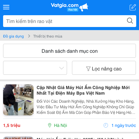
Đồ gia dụng
Thiết bị theo mùa
Danh sách danh mục con
Lọc nâng cao
Cập Nhật Giá Máy Hút Ẩm Công Nghiệp Mới
Nhất Tại Điện Máy Bps Việt Nam
Đối Với Các Doanh Nghiệp, Nhà Xưởng Hay Kho Hàng,
Việc Đầu Tư Máy Hút Ẩm Công Nghiệp Không Chỉ Giúp
Kiểm Soát Độ Ẩm Mà Còn Góp Phần Bảo Vệ Hàng Hóa,
Máy Móc Và Duy Trì Chất Lượng Sản Phẩm. Tuy Nhiên,
Giá Máy Hút Ẩm Công Nghiệp Trên Thị Trường Có Sự...
1,5 triệu
Hà Nội
1 ngày trước