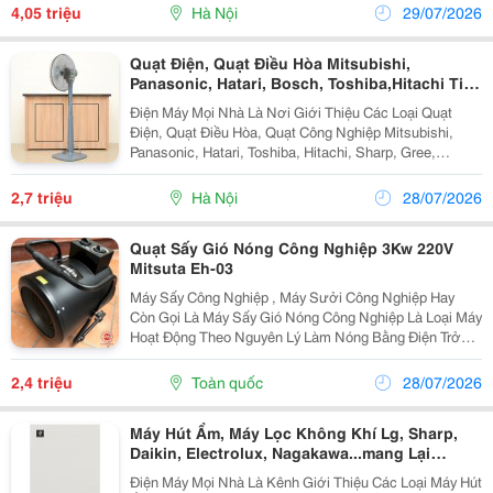
12&Ndash;18M&Sup2;. - Kết Nối Wifi, Điều...
4,05 triệu
Hà Nội
29/07/2026
Quạt Điện, Quạt Điều Hòa Mitsubishi,
Panasonic, Hatari, Bosch, Toshiba,Hitachi Tiện
Nghi Cuộc Sống
Điện Máy Mọi Nhà Là Nơi Giới Thiệu Các Loại Quạt
Điện, Quạt Điều Hòa, Quạt Công Nghiệp Mitsubishi,
Panasonic, Hatari, Toshiba, Hitachi, Sharp, Gree,
Daichio...hàng Đầu Với Đa Dạng Các Sản Phẩm, Giá Cả
Hợp Lý, Vận Chuyển Và Lắp Đặt Nhanh Chóng Mang...
2,7 triệu
Hà Nội
28/07/2026
Quạt Sấy Gió Nóng Công Nghiệp 3Kw 220V
Mitsuta Eh-03
Máy Sấy Công Nghiệp , Máy Sưởi Công Nghiệp Hay
Còn Gọi Là Máy Sấy Gió Nóng Công Nghiệp Là Loại Máy
Hoạt Động Theo Nguyên Lý Làm Nóng Bằng Điện Trở
Hoặc Dầu Diesel. Với Cách Sử Dụng Vận Hành Rất Đơn
Giản Chỉ Việc Cắm Điện Và Điều Chỉnh Công Tắc
2,4 triệu
Toàn quốc
28/07/2026
Nhiệt...
Máy Hút Ẩm, Máy Lọc Không Khí Lg, Sharp,
Daikin, Electrolux, Nagakawa...mang Lại
Không Khí An Lành Cho Gia Đình
Điện Máy Mọi Nhà Là Kênh Giới Thiệu Các Loại Máy Hút