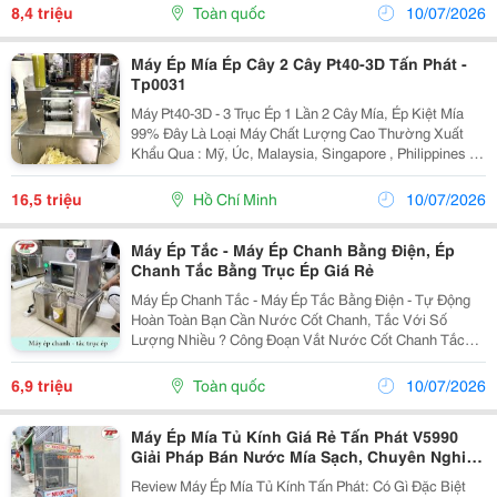
Các Tầng Lớn Người Tiêu Dùng - An Toàn Không Hoá
8,4 triệu
Toàn quốc
10/07/2026
Chất
Máy Ép Mía Ép Cây 2 Cây Pt40-3D Tấn Phát -
Tp0031
Máy Pt40-3D - 3 Trục Ép 1 Lần 2 Cây Mía, Ép Kiệt Mía
99% Đây Là Loại Máy Chất Lượng Cao Thường Xuất
Khẩu Qua : Mỹ, Úc, Malaysia, Singapore , Philippines ...
, Thiết Kế Nhỏ Gọn , Giúp Bạn Dễ Dàng Di Chuyển , Vệ
Sinh Sạch Sẽ Sau Khi Sử Dụng Xong Loại...
16,5 triệu
Hồ Chí Minh
10/07/2026
Máy Ép Tắc - Máy Ép Chanh Bằng Điện, Ép
Chanh Tắc Bằng Trục Ép Giá Rẻ
Máy Ép Chanh Tắc - Máy Ép Tắc Bằng Điện - Tự Động
Hoàn Toàn Bạn Cần Nước Cốt Chanh, Tắc Với Số
Lượng Nhiều ? Công Đoạn Vắt Nước Cốt Chanh Tắc
Mất Rất Nhiều Thời Gian Và Nhân Công ? Ép Bằng Tay
Hoặc Dụng Cụ Thông Thường Vắt Không Kiệt Nước ?
6,9 triệu
Toàn quốc
10/07/2026
...
Máy Ép Mía Tủ Kính Giá Rẻ Tấn Phát V5990
Giải Pháp Bán Nước Mía Sạch, Chuyên Nghiệp
Và Hiệu Quả
Review Máy Ép Mía Tủ Kính Tấn Phát: Có Gì Đặc Biệt