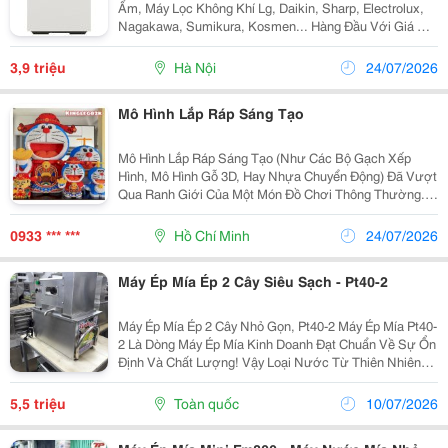
Ẩm, Máy Lọc Không Khí Lg, Daikin, Sharp, Electrolux,
Nagakawa, Sumikura, Kosmen... Hàng Đầu Với Giá Cả
Hợp Lý, Vận Chuyển Và Lắp Đặt Nhanh Chóng Mang
Đến Cho Khách Hàng Sự Tiên Lợi Nhất. Máy...
3,9 triệu
Hà Nội
24/07/2026
Mô Hình Lắp Ráp Sáng Tạo
Mô Hình Lắp Ráp Sáng Tạo (Như Các Bộ Gạch Xếp
Hình, Mô Hình Gỗ 3D, Hay Nhựa Chuyển Động) Đã Vượt
Qua Ranh Giới Của Một Món Đồ Chơi Thông Thường.
Đó Là Hành Trình Biến Những Mảnh Ghép Rời Rạc
Thành Tác Phẩm Nghệ Thuật, Mở Ra Thế Giới Giải Trí
0933 *** ***
Hồ Chí Minh
24/07/2026
Đầy Mê...
Máy Ép Mía Ép 2 Cây Siêu Sạch - Pt40-2
Máy Ép Mía Ép 2 Cây Nhỏ Gọn, Pt40-2 Máy Ép Mía Pt40-
2 Là Dòng Máy Ép Mía Kinh Doanh Đạt Chuẩn Về Sự Ổn
Định Và Chất Lượng! Vậy Loại Nước Từ Thiên Nhiên
Thì Sao Nhỉ? Nước Ép Mí A Là 1 Trong Những Lựa
Chọn Tuyệt Vời Vừa Ngon - Bổ - Rẻ, Vừa Tăng...
5,5 triệu
Toàn quốc
10/07/2026