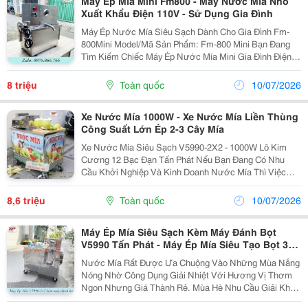
Máy Ép Mía Mini Fm800 - Máy Nước Mía Nhỏ
Xuất Khẩu Điện 110V - Sử Dụng Gia Đình
Máy Ép Nước Mía Siêu Sạch Dành Cho Gia Đình Fm-
800Mini Model/Mã Sản Phẩm: Fm-800 Mini Bạn Đang
Tìm Kiếm Chiếc Máy Ép Nước Mía Mini Gia Đình Điện
110V Với Thiết Kế Nhỏ Gọn - Dễ Dàng Vận Hành - Dễ
Dàng Vệ Sinh Máy Sạch Sẽ Và Đặc Biệt Chất Lượng
8 triệu
Toàn quốc
10/07/2026
Tốt...
Xe Nước Mía 1000W - Xe Nước Mía Liền Thùng
Công Suất Lớn Ép 2-3 Cây Mía
Xe Nước Mía Siêu Sạch V5990-2X2 - 1000W Lô Kim
Cương 12 Bạc Đạn Tấn Phát Nếu Bạn Đang Có Nhu
Cầu Khởi Nghiệp Và Kinh Doanh Nước Mía Thì Việc
Đầu Tư Máy Ép Nước Mía Là Điều Vô Cùng Cần Thiết.
Máy Sở Hữu Thiết Kế Gọn Nhẹ, Khả Năng Ép Kiệt Mía
8,6 triệu
Toàn quốc
10/07/2026
Lên Đế
Máy Ép Mía Siêu Sạch Kèm Máy Đánh Bọt
V5990 Tấn Phát - Máy Ép Mía Siêu Tạo Bọt 3
Lô Kim Cương
Nước Mía Rất Được Ưa Chuộng Vào Những Mùa Nắng
Nóng Nhờ Công Dụng Giải Nhiệt Với Hương Vị Thơm
Ngon Nhưng Giá Thành Rẻ. Mùa Hè Nhu Cầu Giải Khát
Không Thể Thiếu - Nước Mía Rẻ Phù Hợp Với Hầu Hết