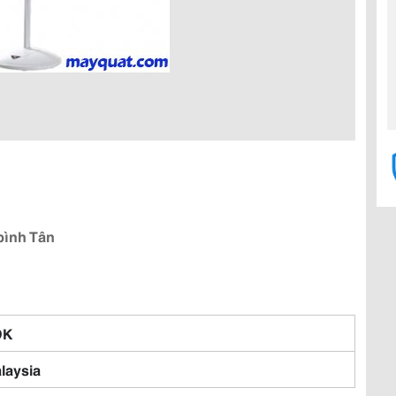
bình Tân
DK
laysia