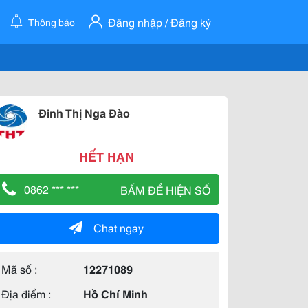
Đăng nhập / Đăng ký
Thông báo
Đinh Thị Nga Đào
HẾT HẠN
0862 *** ***
BẤM ĐỂ HIỆN SỐ
Chat ngay
Mã số :
12271089
Địa điểm :
Hồ Chí Minh