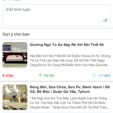
Gợi ý cho bạn
Giường Ngủ Tủ Áo Đẹp Rẻ Với Nội Thất Sh
Hãy Đến Với Nội Thất Đồ Gỗ Stylist House (S-H), Chúng
Tôi Có Thể Làm Bạn Hài Lòng. Đồ Gỗ Nội Thất Ngày
Càng Được Sử Dụng Phổ Biến Nhờ Vào Hiệu Quả Mà
Nó Mang Lại Cho Không Gian Kiến Trúc. Xu Thế Của
Các Gia Đình Hiện Nay Là Muốn Đem Thiên Nhiên
6 triệu
Hà Nội
>1 năm
Đóng Mới, Sửa Chữa, Sơn Pu, Đánh Vẹcni | Đồ
Gỗ, Đồ Mộc | Quận Gò Vấp, Tphcm
* Đội Ngũ Anh Em Thợ Mộc Lành Nghề Của Hệ Thống
Cơ Sở Thợ Mộc Đất Việt Tại Thành Phố Hồ Chí Minh
Chuyên Nhận: * Nhận Sửa Chữa Đồ Gỗ Tại Nhà Thành
Phố Hồ Chí Minh - Sửa Chữa Cửa Sổ, Cửa Thông