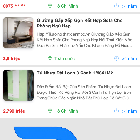
Phòng, Cửa Đi Bị Sập Xệ Khó Đóng Hư Hỏng Cong
0975 *** ***
Hồ Chí Minh
>1 năm
Vênh. -
Giường Gấp Xếp Gọn Kết Hợp Sofa Cho
Phòng Ngủ Hẹp
Http://Tuao.noithatkienmoc.vn Giường Gấp Xếp Gọn
Kết Hợp Sofa Cho Phòng Ngủ Hẹp Nội Thất Kiến Mộc
Đưa Ra Giải Pháp Tư Vấn Cho Khách Hàng Để Giải
Quyết Bài Toán Nhà Có Diện Tích Nhỏ. Ngày Nay Cùng
Với Sự Phát Triển Nhanh Chóng Của Những Đô Thị
2,6 triệu
Toàn quốc
>1 năm
Lớn...
Tủ Nhựa Đài Loan 3 Cánh 1M8X1M2
Đặc Điểm Nổi Bật Của Sản Phẩm: Tủ Nhựa Đài Loan
Được Thiết Kế Rộng Rãi Với 3 Cánh Tủ Tiện Lợi Bên
Trong Chứa Các Ngăn Nhỏ Rất Phù Hợp Để Cất Giữ
Quần Áo Và Các Vật Dụng Cần Thiết Cho Bé Và Cả Gia
Đình. Tủ Có Màu Sơn Trang Nhã Và Sa
2,799 triệu
Hồ Chí Minh
>1 năm