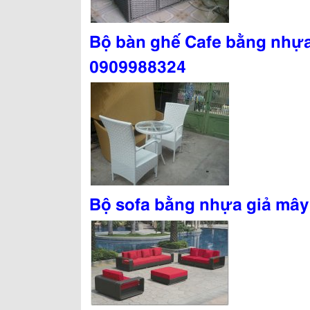
Bộ bàn ghế Cafe bằng nhựa
0909988324
Bộ sofa bằng nhựa giả mây