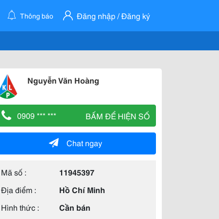
Đăng nhập / Đăng ký
Thông báo
Nguyễn Văn Hoàng
0909 *** ***
BẤM ĐỂ HIỆN SỐ
Chat ngay
Mã số :
11945397
Địa điểm :
Hồ Chí Minh
Hình thức :
Cần bán