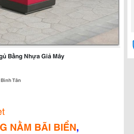
gủ Bằng Nhựa Giả Mây
. Bình Tân
et
G NẰM BÃI BIỂN
,