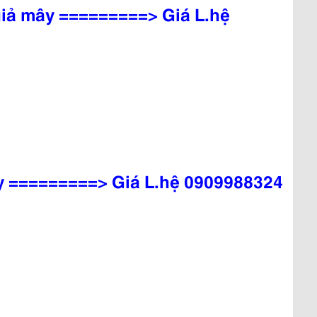
iả mây =========> Giá L.hệ
y =========> Giá L.hệ 0909988324