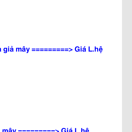
 giả mây =========> Giá L.hệ
 mây =========> Giá L.hệ