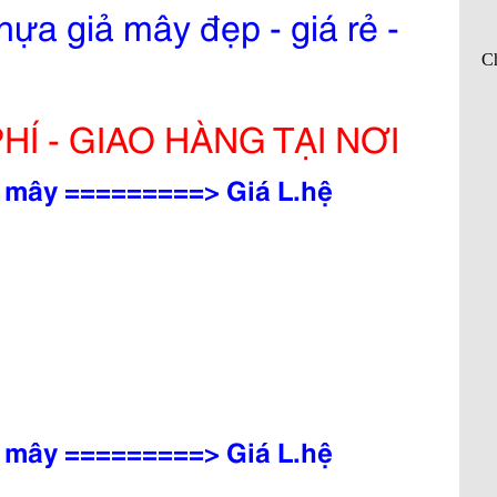
ựa giả mây đẹp - giá rẻ -
Í - GIAO HÀNG TẠI NƠI
 mây =========> Giá L.hệ
 mây =========> Giá L.hệ