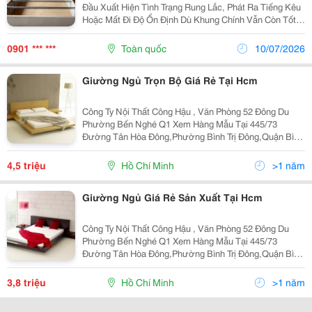
Đầu Xuất Hiện Tình Trạng Rung Lắc, Phát Ra Tiếng Kêu
Hoặc Mất Đi Độ Ổn Định Dù Khung Chính Vẫn Còn Tốt.
Nguyên Nhân Đôi Khi Không Nằm Ở Toàn Bộ Chiếc
Giường Mà Đến Từ Các Chi Tiết Liên Kết Đã Xuống...
0901 *** ***
Toàn quốc
10/07/2026
Giường Ngủ Trọn Bộ Giá Rẻ Tại Hcm
Công Ty Nội Thất Công Hậu , Văn Phòng 52 Đông Du
Phường Bến Nghé Q1 Xem Hàng Mẫu Tại 445/73
Đường Tân Hòa Đông,Phường Bình Trị Đông,Quận Bình
Tân Tp Hồ Chí Minh Xưởng Sản Xuất 52A Nguyễn Thái
Bình F12 Qtb Imail;Conghaufurniture@Gmail.com Lh
4,5 triệu
Hồ Chí Minh
>1 năm
090666014
Giường Ngủ Giá Rẻ Sản Xuất Tại Hcm
Công Ty Nội Thất Công Hậu , Văn Phòng 52 Đông Du
Phường Bến Nghé Q1 Xem Hàng Mẫu Tại 445/73
Đường Tân Hòa Đông,Phường Bình Trị Đông,Quận Bình
Tân Tp Hồ Chí Minh Xưởng Sản Xuất 52A Nguyễn Thái
Bình F12 Qtb Imail;Conghaufurniture@Gmail.com Lh
3,8 triệu
Hồ Chí Minh
>1 năm
090666014