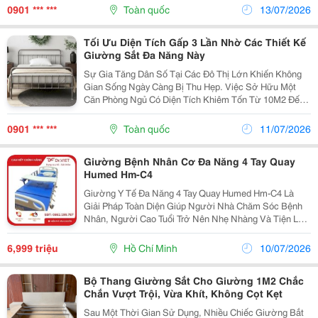
Thành Hoặc Các Bé Đang Tuổi Phát Triển, Giường Tầng
0901 *** ***
Toàn quốc
13/07/2026
Sắt...
Tối Ưu Diện Tích Gấp 3 Lần Nhờ Các Thiết Kế
Giường Sắt Đa Năng Này
Sự Gia Tăng Dân Số Tại Các Đô Thị Lớn Khiến Không
Gian Sống Ngày Càng Bị Thu Hẹp. Việc Sở Hữu Một
Căn Phòng Ngủ Có Diện Tích Khiêm Tốn Từ 10M2 Đến
15M2 Đòi Hỏi Gia Chủ Phải Biết Cách Bài Trí Nội Thất
Một Cách Khéo Léo. Thay Vì Sử Dụng Những Chiếc...
0901 *** ***
Toàn quốc
11/07/2026
Giường Bệnh Nhân Cơ Đa Năng 4 Tay Quay
Humed Hm-C4
Giường Y Tế Đa Năng 4 Tay Quay Humed Hm-C4 Là
Giải Pháp Toàn Diện Giúp Người Nhà Chăm Sóc Bệnh
Nhân, Người Cao Tuổi Trở Nên Nhẹ Nhàng Và Tiện Lợi
Hơn. Với Thiết Kế Chắc Chắn, Tích Hợp Các Tính Năng
Cao Cấp Như Bô Vệ Sinh, Chậu Gội Đầu Và Lật
6,999 triệu
Hồ Chí Minh
10/07/2026
Nghiêng,...
Bộ Thang Giường Sắt Cho Giường 1M2 Chắc
Chắn Vượt Trội, Vừa Khít, Không Cọt Kẹt
Sau Một Thời Gian Sử Dụng, Nhiều Chiếc Giường Bắt