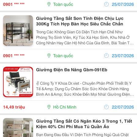
Tính Toán Kỹ Lưỡng Về Mặt Thiết Kế Nội Thất. Thay
0901 *** ***
Toàn quốc
25/07/2026
Vì...
Giường Tầng Sắt Sơn Tĩnh Điện Chịu Lực
300Kg Tích Hợp Bàn Học Siêu Chắc Chắn
Trong Các Không Gian Có Diện Tích Hạn Chế Như
Phòng Trọ Sinh Viên, Ký Túc Xá Học Sinh, Khu Nhà Ở
Công Nhân Hay Căn Hộ Nhỏ Của Gia Đình, Bài Toán Tối
Ưu Hóa Không Gian Luôn Được Đặt Lên Hàng Đầu.
Việc Sử Dụng Các Mẫu Giường Ngủ Truyền Thống
0901 *** ***
Toàn quốc
23/07/2026
Chiếm Rất...
Giường Điện Đa Năng Gbm-091Eb
✌️ Công Ty Y Khoa Dr.viet - Chuyên Phân Phối Thiết Bị Y
Tế &Amp; Dụng Cụ Chăm Sóc Sức Khỏe Chính Hãng
Bình An &Amp; Sức Khỏe Đến Mọi Nhà! Giường Điện
Đa Năng Cao Cấp Gia Bảo Minh Gbm-091Eb Giải Pháp
Vàng Chăm Sóc Người Bệnh &Amp; Người Cao Tuổi...
14,49 triệu
Hồ Chí Minh
22/07/2026
Giường Tầng Sắt Có Ngăn Kéo 3 Trong 1, Tiết
Kiệm 40% Chi Phí Mua Tủ Quần Áo
Bạn Đang Đau Đầu Vì Diện Tích Phòng Ngủ Quá Chật