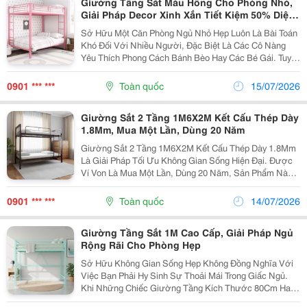
Giường Tầng Sắt Màu Hồng Cho Phòng Nhỏ,
Giải Pháp Decor Xinh Xắn Tiết Kiệm 50% Diện
Tích
Sở Hữu Một Căn Phòng Ngủ Nhỏ Hẹp Luôn Là Bài Toán
Khó Đối Với Nhiều Người, Đặc Biệt Là Các Cô Nàng
Yêu Thích Phong Cách Bánh Bèo Hay Các Bé Gái. Tuy
Nhiên, Với Sự Xuất Hiện Của Những Giường Tầng Sắt
Màu Hồng , Mọi Không Gian Chật Chội Đều Có Thể
0901 *** ***
Toàn quốc
15/07/2026
Được...
Giường Sắt 2 Tầng 1M6X2M Kết Cấu Thép Dày
1.8Mm, Mua Một Lần, Dùng 20 Năm
Giường Sắt 2 Tầng 1M6X2M Kết Cấu Thép Dày 1.8Mm
Là Giải Pháp Tối Ưu Không Gian Sống Hiện Đại. Được
Ví Von Là Mua Một Lần, Dùng 20 Năm, Sản Phẩm Này
Là Sự Đầu Tư Hoàn Hảo Cho Phòng Ngủ Gia Đình, Ký
Túc Xá, Hoặc Homestay Nhờ Độ Bền Vượt Trội, Khả
0901 *** ***
Toàn quốc
14/07/2026
Năng...
Giường Tầng Sắt 1M Cao Cấp, Giải Pháp Ngủ
Rộng Rãi Cho Phòng Hẹp
Sở Hữu Không Gian Sống Hẹp Không Đồng Nghĩa Với
Việc Bạn Phải Hy Sinh Sự Thoải Mái Trong Giấc Ngủ.
Khi Những Chiếc Giường Tầng Kích Thước 80Cm Hay
90Cm Tỏ Ra Quá Chật Chội Đối Với Người Trưởng