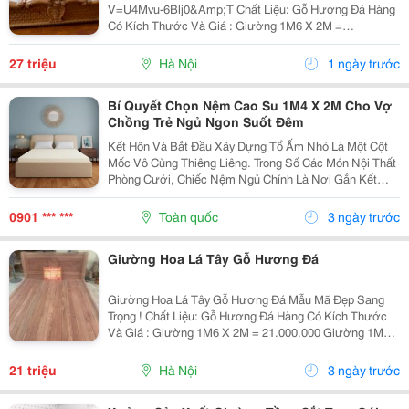
V=U4Mvu-6Blj0&Amp;T Chất Liệu: Gỗ Hương Đá Hàng
Có Kích Thước Và Giá : Giường 1M6 X 2M =
27.000.000 Giường 1M8 X 2M = 29.000.000 Giường 2M
X 2M2 = 33.000.000 Giá Bán Đã Bao Gồm Sơn Pu Hoặc
27 triệu
Hà Nội
1 ngày trước
Đánh Vecni ~~~ &
Bí Quyết Chọn Nệm Cao Su 1M4 X 2M Cho Vợ
Chồng Trẻ Ngủ Ngon Suốt Đêm
Kết Hôn Và Bắt Đầu Xây Dựng Tổ Ấm Nhỏ Là Một Cột
Mốc Vô Cùng Thiêng Liêng. Trong Số Các Món Nội Thất
Phòng Cưới, Chiếc Nệm Ngủ Chính Là Nơi Gắn Kết
Tình Cảm Và Chăm Sóc Sức Khỏe Cho Cả Hai Sau
Những Giờ Làm Việc Mệt Mỏi. Với Những Cặp Đôi Sở
0901 *** ***
Toàn quốc
3 ngày trước
Hữu...
Giường Hoa Lá Tây Gỗ Hương Đá
Giường Hoa Lá Tây Gỗ Hương Đá Mẫu Mã Đẹp Sang
Trọng ! Chất Liệu: Gỗ Hương Đá Hàng Có Kích Thước
Và Giá : Giường 1M6 X 2M = 21.000.000 Giường 1M8
X 2M = 23.000.000 Giường 2M X 2M2 = 26.500.000 Giá
Bán Đã Bao Gồm Sơn Pu Hoặc Đánh Vecni ~~~ ≫≫≫
21 triệu
Hà Nội
3 ngày trước