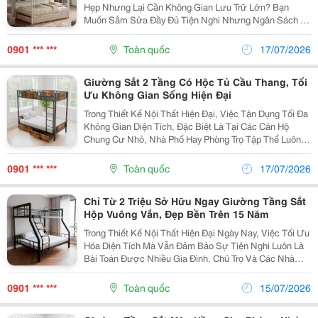
Hẹp Nhưng Lại Cần Không Gian Lưu Trữ Lớn? Bạn
Muốn Sắm Sửa Đầy Đủ Tiện Nghi Nhưng Ngân Sách Eo
Hẹp? Giải Pháp Hoàn Hảo Nhất Hiện Nay Chính Là Mẫu
Giường Tầng Sắt Có Ngăn Kéo . Không Chỉ Đáp Ứng
0901 *** ***
Toàn quốc
17/07/2026
Nhu Cầu...
Giường Sắt 2 Tầng Có Hộc Tủ Cầu Thang, Tối
Ưu Không Gian Sống Hiện Đại
Trong Thiết Kế Nội Thất Hiện Đại, Việc Tận Dụng Tối Đa
Không Gian Diện Tích, Đặc Biệt Là Tại Các Căn Hộ
Chung Cư Nhỏ, Nhà Phố Hay Phòng Trọ Tập Thể Luôn
Là Ưu Tiên Hàng Đầu. Một Trong Những Món Đồ Nội
Thất Đang Tạo Nên Cơn Sốt Và Trở Thành Xu Hướng...
0901 *** ***
Toàn quốc
17/07/2026
Chỉ Từ 2 Triệu Sở Hữu Ngay Giường Tầng Sắt
Hộp Vuông Vắn, Đẹp Bền Trên 15 Năm
Trong Thiết Kế Nội Thất Hiện Đại Ngày Nay, Việc Tối Ưu
Hóa Diện Tích Mà Vẫn Đảm Bảo Sự Tiện Nghi Luôn Là
Bài Toán Được Nhiều Gia Đình, Chủ Trọ Và Các Nhà
Đầu Tư Ký Túc Xá Quan Tâm. Đặc Biệt Với Những
Không Gian Nhỏ Hẹp, Phòng Ngủ Tập Thể Hay Phòng...
0901 *** ***
Toàn quốc
15/07/2026