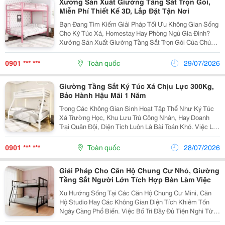
Xưởng Sản Xuất Giường Tầng Sắt Trọn Gói,
Miễn Phí Thiết Kế 3D, Lắp Đặt Tận Nơi
Bạn Đang Tìm Kiếm Giải Pháp Tối Ưu Không Gian Sống
Cho Ký Túc Xá, Homestay Hay Phòng Ngủ Gia Đình?
Xưởng Sản Xuất Giường Tầng Sắt Trọn Gói Của Chúng
Tôi Tự Hào Là Đơn Vị Trực Tiếp Gia Công Và Phân Phối
Các Mẫu Giường Tầng Sắt Thông Minh, Chất Lượng...
0901 *** ***
Toàn quốc
29/07/2026
Giường Tầng Sắt Ký Túc Xá Chịu Lực 300Kg,
Bảo Hành Hậu Mãi 1 Năm
Trong Các Không Gian Sinh Hoạt Tập Thể Như Ký Túc
Xá Trường Học, Khu Lưu Trú Công Nhân, Hay Doanh
Trại Quân Đội, Diện Tích Luôn Là Bài Toán Khó. Việc Lắp
Đặt Các Mẫu Giường Tầng Thông Thường Đôi Khi Gặp
Vấn Đề Về Độ Rung Lắc, Tiếng Ồn Hoặc Tuổi Thọ...
0901 *** ***
Toàn quốc
28/07/2026
Giải Pháp Cho Căn Hộ Chung Cư Nhỏ, Giường
Tầng Sắt Người Lớn Tích Hợp Bàn Làm Việc
Xu Hướng Sống Tại Các Căn Hộ Chung Cư Mini, Căn
Hộ Studio Hay Các Không Gian Diện Tích Khiêm Tốn
Ngày Càng Phổ Biến. Việc Bố Trí Đầy Đủ Tiện Nghi Từ
Không Gian Nghỉ Ngơi Đến Góc Làm Việc Đòi Hỏi Sự