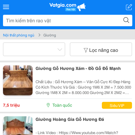
Nội thất phòng ngủ
Giường
Lọc nâng cao
Giường Gỗ Hương Xám - Đồ Gỗ Đỗ Mạnh
Chất Liệu : Gỗ Hương Xám -- Vân Gỗ Cực Kì Đẹp Hàng
Có Kích Thước Và Giá : Giường 1M6 X 2M = 7.500.000
Giường 1M8 X 2M = 8.000.000 Giường 2M X 2M2 =
9.500.000 Giá Bán Đã Bao Gồm Dát Phản Như Ảnh ~~~
≫≫≫ Lợi Ích Khi Mua Sản Phẩm : ~~~...
7,5 triệu
Toàn quốc
Siêu VIP
Giường Hoàng Gia Gỗ Hương Đá
- Link Video : Https://Www.youtube.com/Watch?