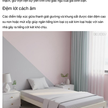
thạch, giữ trọn vẹn sự yên tĩnh cho giấc ngủ của gia đình bạn.
Đệm lót cách âm
Các điểm tiếp xúc giữa thanh giát giường và khung sắt được dán đệm cao 
su non hoặc mút xốp giúp ngăn tiếng kim loại cọ xát kim loại hoặc với sàn 
nhà gây ra tiếng cót két khó chịu.