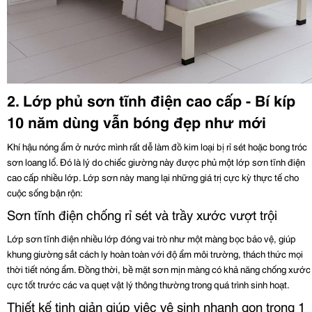
2. Lớp phủ sơn tĩnh điện cao cấp - Bí kíp 
10 năm dùng vẫn bóng đẹp như mới
Khí hậu nóng ẩm ở nước mình rất dễ làm đồ kim loại bị rỉ sét hoặc bong tróc 
sơn loang lổ. Đó là lý do chiếc giường này được phủ một lớp sơn tĩnh điện 
cao cấp nhiều lớp. Lớp sơn này mang lại những giá trị cực kỳ thực tế cho 
cuộc sống bận rộn:
Sơn tĩnh điện chống rỉ sét và trầy xước vượt trội
Lớp sơn tĩnh điện nhiều lớp đóng vai trò như một màng bọc bảo vệ, giúp 
khung giường sắt cách ly hoàn toàn với độ ẩm môi trường, thách thức mọi 
thời tiết nóng ẩm. Đồng thời, bề mặt sơn mịn màng có khả năng chống xước 
cực tốt trước các va quẹt vật lý thông thường trong quá trình sinh hoạt.
Thiết kế tinh giản giúp việc vệ sinh nhanh gọn trong 1 