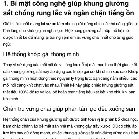
1. Bí mật công nghệ giúp khung giường 
sắt chống rung lắc và ngăn chặn tiếng ồn
Giá trị lớn nhất mang lại sự an tâm cho người dùng chính là khả năng giữ sự 
tĩnh lặng cho không gian nghỉ ngơi. Hệ khung giường sắt hộp thế hệ mới 
được thiết kế để mang lại trải nghiệm êm ái, vững chãi nhất cho từng giấc 
ngủ:
Hệ thống khớp gài thông minh
Thay vì sử dụng các mối nối ốc vít lỏng lẻo dễ bị mài mòn theo thời gian, kết 
cấu khung giường sắt này áp dụng các khớp gài cơ khí chính xác cao. Khớp 
gài thông minh hoạt động theo nguyên lý trọng lực: bạn càng nằm nhiều, các 
mối nối càng khít chặt vào nhau. Thiết kế này giúp chiếc khung giường sắt 
triệt tiêu 100% độ rơ và loại bỏ hoàn toàn tiếng kêu két két khó chịu khi bạn 
trở mình.
Chân trụ vững chãi giúp phân tán lực đều xuống sàn
Hệ thống chân của khung giường sắt được tính toán vị trí phân bổ khoa học, 
bám chắc chắn vào bề mặt sàn nhà mà không gây trầy xước. Dù có chịu áp 
lực lớn hay cử động mạnh, chiếc khung giường sắt vẫn đứng vững như bàn 