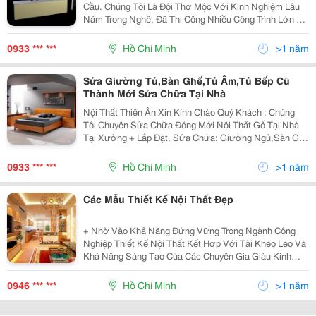
Cầu. Chúng Tôi Là Đội Thợ Mộc Với Kinh Nghiệm Lâu
Năm Trong Nghề, Đã Thi Công Nhiều Công Trình Lớn Tại
Tphcm, Nhận Sửa Chữa Nội Thất Văn Phòng, Đóng
Mới Đồ Gỗ, Khuôn Cửa Gỗ, Cầu Thang, Sàn Gỗ Thợ
0933 *** ***
Hồ Chí Minh
>1 năm
Sửa Giường Tủ,Bàn Ghế,Tủ Âm,Tủ Bếp Cũ
Thành Mới Sửa Chữa Tại Nhà
Nội Thất Thiên Ân Xin Kính Chào Quý Khách : Chúng
Tôi Chuyên Sửa Chữa Đóng Mới Nội Thất Gỗ Tại Nhà
Tại Xưởng + Lắp Đặt, Sửa Chữa: Giường Ngủ,Sàn Gỗ
Bị Phồng, Bậc Cầu Thang, Tay Vịn Lung Lay, Lan Can,
Cầu Thang Gỗ, Vách Ngăn, Phào Chỉ Gỗ, Gác Xé
0933 *** ***
Hồ Chí Minh
>1 năm
Các Mẫu Thiết Kế Nội Thất Đẹp
+ Nhờ Vào Khả Năng Đứng Vững Trong Ngành Công
Nghiệp Thiết Kế Nội Thất Kết Hợp Với Tài Khéo Léo Và
Khả Năng Sáng Tạo Của Các Chuyên Gia Giàu Kinh
Nghiệm Mà Công Ty Nội Thất Long Tuấn Chúng Tôi Đã
Lập Nên Nhóm Thiết Kế Lt, Một Đội Ngũ Thiết Kế Nổi
0946 *** ***
Hồ Chí Minh
>1 năm
Trộ