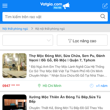
Nội thất phòng ngủ
Kệ nội thất phòng ngủ
Lọc nâng cao
Thợ Mộc Đóng Mới, Sửa Chữa, Sơn Pu, Đánh
Vẹcni | Đồ Gỗ, Đồ Mộc | Quận 7, Tphcm
* Đội Ngũ Anh Em Thợ Mộc Lành Nghề Của Hệ Thống
Cơ Sở Thợ Mộc Đất Việt Tại Thành Phố Hồ Chí Minh
Chuyên Nhận: * Nhận Sửa Chữa Đồ Gỗ Tại Nhà Thành
Phố Hồ Chí Minh - Sửa Chữa Cửa Sổ, Cửa Thông
Phòng, Cửa Đi Bị Sập Xệ Khó Đóng Hư Hỏng Cong
0947 *** ***
Hồ Chí Minh
>1 năm
Vênh. - Sử
Xưởng Mộc Thiên Ân Đóng Tủ Bêp,Sửa Tủ
Bếp
Chuyên: Thiết Kế, Đóng Mới Tủ Bếp Đồ Gỗ Theo Yêu