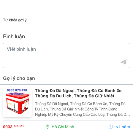
Từ khóa gợi ý:
Bình luận
Gợi ý cho bạn
Thùng Đã Dã Ngoại, Thùng Đá Có Bánh Xe,
Thùng Đá Du Lịch, Thùng Đá Giữ Nhiệt
Thùng Đã Dã Ngoại, Thùng Đá Có Bánh Xe, Thùng Đá
Du Lịch, Thùng Đá Giữ Nhiệt Công Ty Tnhh Công
Nghiệp Mỹ Kỳ Chuyên Cung Cấp Các Loại Thùng Đã Dã
Ngoại, Thùng Đá Có Bánh Xe, Thùng Đá Du Lịch, Thùng
Đá Giữ Nhiệt Tại Thành Phố Hồ Chí Minh , Sản Phẩm
0933 *** ***
Hồ Chí Minh
>1 năm