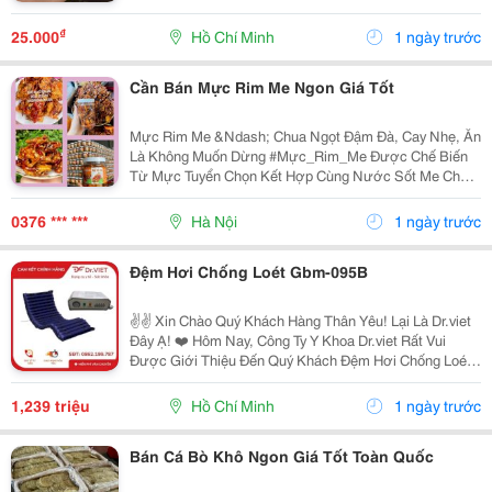
Website T Inyloop Handmade
₫
25.000
Hồ Chí Minh
1 ngày trước
Cần Bán Mực Rim Me Ngon Giá Tốt
Mực Rim Me &Ndash; Chua Ngọt Đậm Đà, Cay Nhẹ, Ăn
Là Không Muốn Dừng #Mực_Rim_Me Được Chế Biến
Từ Mực Tuyển Chọn Kết Hợp Cùng Nước Sốt Me Chua
Ngọt Vừa Miệng. Mực Dai Ngon, Thấm Vị, Là Món Ăn
Vặt Và Món Nhậu Được Rất Nhiều Khách Yêu Thích.
0376 *** ***
Hà Nội
1 ngày trước
Mực...
Đệm Hơi Chống Loét Gbm-095B
✌️✌️ Xin Chào Quý Khách Hàng Thân Yêu! Lại Là Dr.viet
Đây Ạ! ❤️ Hôm Nay, Công Ty Y Khoa Dr.viet Rất Vui
Được Giới Thiệu Đến Quý Khách Đệm Hơi Chống Loét
&Ndash; Giải Pháp Hỗ Trợ Chăm Sóc Người Bệnh Nằm
Lâu Ngày Hiệu Quả, An Toàn, Giúp Giảm Áp Lực...
1,239 triệu
Hồ Chí Minh
1 ngày trước
Bán Cá Bò Khô Ngon Giá Tốt Toàn Quốc