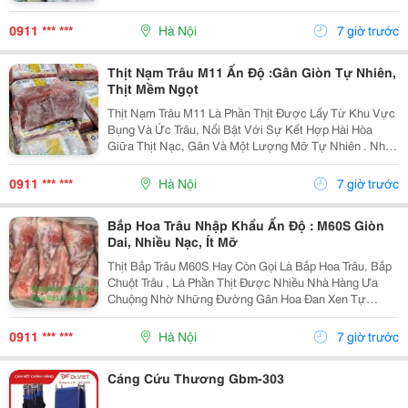
Gân Có Độ Giòn Sần Sật Và Nước Dùng Đậm Vị Tự
Nhiên. Sản Phẩm Được Nhập Khẩu Chính Ngạch Từ
0911 *** ***
Hà Nội
7 giờ trước
Ấn...
Thịt Nạm Trâu M11 Ấn Độ :Gân Giòn Tự Nhiên,
Thịt Mềm Ngọt
Thịt Nạm Trâu M11 Là Phần Thịt Được Lấy Từ Khu Vực
Bụng Và Ức Trâu, Nổi Bật Với Sự Kết Hợp Hài Hòa
Giữa Thịt Nạc, Gân Và Một Lượng Mỡ Tự Nhiên . Nhờ
Vậy, Nạm Trâu Có Độ Mềm Ngọt Của Thịt, Xen Lẫn Độ
Giòn Dai Hấp Dẫn Của Gân, Khi Chế Biến Đậm Vị
0911 *** ***
Hà Nội
7 giờ trước
Nhưng...
Bắp Hoa Trâu Nhập Khẩu Ấn Độ : M60S Giòn
Dai, Nhiều Nạc, Ít Mỡ
Thịt Bắp Trâu M60S Hay Còn Gọi Là Bắp Hoa Trâu, Bắp
Chuột Trâu , Là Phần Thịt Được Nhiều Nhà Hàng Ưa
Chuộng Nhờ Những Đường Gân Hoa Đan Xen Tự
Nhiên Trong Thớ Thịt . Khi Chế Biến, Phần Thịt Săn
Chắc, Ngọt Đậm, Kết Hợp Cùng Độ Giòn Dai Sần Sật
0911 *** ***
Hà Nội
7 giờ trước
Của Gân...
Cáng Cứu Thương Gbm-303