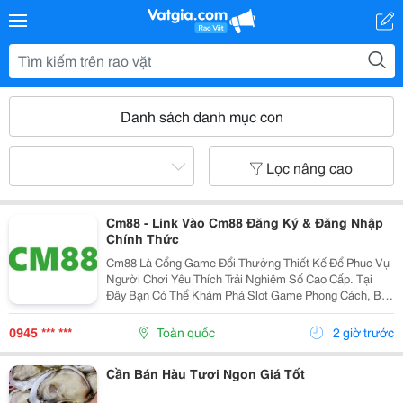
Danh sách danh mục con
Lọc nâng cao
Cm88 - Link Vào Cm88 Đăng Ký & Đăng Nhập
Chính Thức
Cm88 Là Cổng Game Đổi Thưởng Thiết Kế Để Phục Vụ
Người Chơi Yêu Thích Trải Nghiệm Số Cao Cấp. Tại
Đây Bạn Có Thể Khám Phá Slot Game Phong Cách, Bắn
Cá Sống Động, Thể Thao,... Và Nhiều Trò Đổi Thưởng
Khác. Giao Diện Thân Thiện, Tốc Độ Mượt Mà Trên...
0945 *** ***
Toàn quốc
2 giờ trước
Cần Bán Hàu Tươi Ngon Giá Tốt