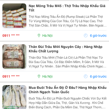
Nạc Mông Trâu M45 : Thịt Trâu Nhập Khẩu Giá
Tốt
Thịt Nạc Mông Trâu Ấn Độ (Rump Steak) Là Phần Thịt
Từ Vùng Mông Của Con Trâu, Có Tỷ Lệ Nạc Cao, Thớ
Thịt Săn Chắc, Ít Mỡ Và Vị Ngọt Tự Nhiên. Bên Ngoài
Có Lớp Mỡ Mỏng Giúp Thịt Thơm Và Mềm Hơn Khi Chế
Biến. Sản Phẩm Nhập Khẩu Chính Ngạch Từ Ấn Độ...
0911 *** ***
Hà Nội
6 giờ trước
Thăn Đùi Trâu M44 Nguyên Cây : Hàng Nhập
Khẩu Chất Lượng
Thăn Đùi Trâu M44 (Thăn Lá Cờ) Là Phần Thịt Nạc Từ
Đùi Sau Của Trâu, Có Đặc Điểm Mềm, Ít Gân, Ít Mỡ Và
Vị Ngọt Tự Nhiên . Sản Phẩm Nhập Khẩu Chính Ngạch
Từ Ấn Độ, Cấp Đông Ở -18&Deg;C Đến -22&Deg;C ,
Phù Hợp Cho Nhà Hàng, Quán Ăn Và Bếp Công
0911 *** ***
Hà Nội
6 giờ trước
Nghiệp....
Mua Đuôi Trâu Ấn Độ Ở Đâu? Hàng Nhập Khẩu
Chính Ngạch Toàn Quốc
Đuôi Trâu Ấn Độ Là Phần Đuôi Nguyên Chiếc Với Sự Kết
Hợp Hấp Dẫn Giữa Da, Thịt, Gân Và Xương . Khi Chế
Biến Đúng Cách, Phần Da Mềm Dai, Thịt Ngọt Thơm,