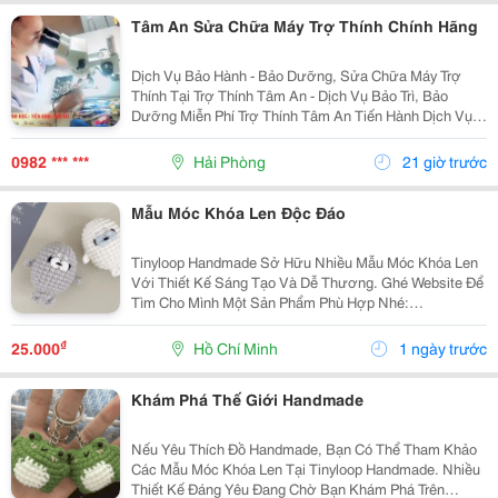
Tâm An Sửa Chữa Máy Trợ Thính Chính Hãng
Dịch Vụ Bảo Hành - Bảo Dưỡng, Sửa Chữa Máy Trợ
Thính Tại Trợ Thính Tâm An - Dịch Vụ Bảo Trì, Bảo
Dưỡng Miễn Phí Trợ Thính Tâm An Tiến Hành Dịch Vụ
Bảo Dưỡng, Vệ Sinh Sấy Khô Máy Trợ Thính Định Kì 3
Tháng/1 Lần Đối Với Tất Cả Các Thiêt Bị Trợ...
0982 *** ***
Hải Phòng
21 giờ trước
Mẫu Móc Khóa Len Độc Đáo
Tinyloop Handmade Sở Hữu Nhiều Mẫu Móc Khóa Len
Với Thiết Kế Sáng Tạo Và Dễ Thương. Ghé Website Để
Tìm Cho Mình Một Sản Phẩm Phù Hợp Nhé:
Https://Tinyloophandmade.com/
₫
25.000
Hồ Chí Minh
1 ngày trước
Khám Phá Thế Giới Handmade
Nếu Yêu Thích Đồ Handmade, Bạn Có Thể Tham Khảo
Các Mẫu Móc Khóa Len Tại Tinyloop Handmade. Nhiều
Thiết Kế Đáng Yêu Đang Chờ Bạn Khám Phá Trên