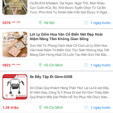
Cá Bò Khô &Ndash; Dai Ngon, Ngọt Thịt, Món Nhậu
Cực Cuốn #Cá_Bò_Khô Được Tuyển Chọn Từ Cá Bò
Tươi, Phơi Khô Tự Nhiên Nên Vẫn Giữ Được Vị Ngọt
Đặc Trưng Và Độ Dai Hấp Dẫn. Chỉ Cần Nướng Hoặc
Chiên Là Đã Có Ngay Món Ngon Cho Cả Gia Đình. Cá
0376 *** ***
Hà Nội
1 ngày trước
Bò...
Lót Ly Gốm Hoa Văn Cổ Điển Nét Đẹp Hoài
Niệm Nâng Tầm Không Gian Sống
Sức Hút Từ Phong Cách Hoài Cổ Của Lót Ly Gốm Hoa
Văn Hoài Niệm Tô Điểm Góc Thư Giãn Những Họa Tiết
Mang Cảm Hứng Hoài Cổ Luôn Tạo Nên Sức Hút Đặc
Biệt Trong Trang Trí Nội Thất. Một Chiếc Lót Ly Gốm Hoa
Văn Cổ Điển Với Đường Nét Đối Xứng, Hoa Văn...
0823 *** ***
Hồ Chí Minh
1 ngày trước
Xe Đẩy Tập Đi Gbm-035B
Xin Chào Quý Khách Hàng Thân Yêu! Lại Là Dr.viet Đây
Ạ! Hôm Nay, Công Ty Y Khoa Dr.viet Xin Giới Thiệu Đến
Quý Khách Một Sản Phẩm Hỗ Trợ Phục Hồi Chức Năng
Vô Cùng Tiện Lợi, Giúp Người Cao Tuổi, Người Bệnh
Và Người Gặp Khó Khăn Trong Vận Động Có...
1,26 triệu
Hồ Chí Minh
1 ngày trước