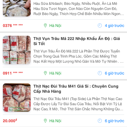
Hàu Sữa &Ndash; Béo Ngậy, Nhiều Ruột, Ăn Là Mê
Hàu Sữa Tươi Ngon, Con Nào Còn Nguyên Con Đó,
Ruột Béo Ngậy, Thích Hợp Chế Biến Nhiều Món Ngon
Cho Gia Đình, Quán Ăn Và Nhà Hàng. Hàu Sữa Loại 1:
**60K/Kg** Hàu Đại Dương: **80K/Kg &Ndash; 3-6...
0376 *** ***
Hà Nội
4 giờ trước
Thịt Vụn Trâu Mã 222 Nhập Khẩu Ấn Độ : Giá
Sỉ Tốt
Thịt Vụn Trâu Ấn Độ Mã 222 Là Phần Thịt Được Tuyển
Chọn Trong Quá Trình Pha Lóc, Gồm Các Miếng Thịt
Nạc Kết Hợp Một Lượng Nhỏ Gân Và Mỡ Tự Nhiên . Tỷ
Lệ Này Giúp Thịt Giữ Được Độ Mềm, Vị Ngọt Và
Hương Thơm Đặc Trưng Sau Khi Chế Biến. Sản
0911 *** ***
Hà Nội
6 giờ trước
Phẩm...
Thịt Nạc Đùi Trâu M41 Giá Sỉ : Chuyên Cung
Cấp Nhà Hàng
Thịt Nạc Đùi Trâu M41 (Top Side) Là Phần Thịt Nạc Cao
Cấp Được Lấy Từ Đùi Sau Của Trâu, Nổi Bật Với Tỷ Lệ
Nạc Cao, Ít Mỡ, Thớ Thịt Săn Chắc Nhưng Không Quá
Dai . Thịt Có Vị Ngọt Tự Nhiên, Thơm Ngon Và Phù
Hợp Với Nhiều Cách Chế Biến. Sản Phẩm...
₫
20.000
Hà Nội
6 giờ trước