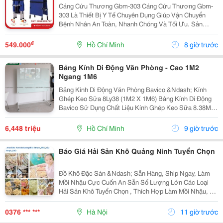
Cáng Cứu Thương Gbm-303 Cáng Cứu Thương Gbm-
303 Là Thiết Bị Y Tế Chuyên Dụng Giúp Vận Chuyển
Bệnh Nhân An Toàn, Nhanh Chóng Và Tối Ưu. Sản
Phẩm Được Thiết Kế Dành Cho Các Tình Huống Cấp
Cứu Khẩn Cấp Hoặc Hỗ Trợ Di Chuyển Cho Người Già
₫
549.000
Hồ Chí Minh
8 giờ trước
Yếu, Bệnh...
Bảng Kính Di Động Văn Phòng - Cao 1M2
Ngang 1M6
Bảng Kính Di Động Văn Phòng Bavico &Ndash; Kính
Ghép Keo Sữa 8Ly38 (1M2 X 1M6) Bảng Kính Di Động
Bavico Sử Dụng Chất Liệu Kính Ghép Keo Sữa 8.38Mm
Cao Cấp, Thiết Kế Sang Trọng, Hiện Đại, Mang Lại Sự
An Toàn Tuyệt Đối Và Tính Thẩm Mỹ Cao Cho...
6,448 triệu
Hồ Chí Minh
9 giờ trước
Báo Giá Hải Sản Khô Quảng Ninh Tuyển Chọn
Đồ Khô Đặc Sản &Ndash; Sẵn Hàng, Ship Ngay, Làm
Mồi Nhậu Cực Cuốn An Sẵn Số Lượng Lớn Các Loại
Hải Sản Khô Tuyển Chọn , Thích Hợp Làm Mồi Nhậu, Ăn
Vặt, Đãi Khách Hoặc Mua Làm Quà. Sỉ Lẻ Toàn Quốc,
Đóng Hàng Gửi Ngay. Sá Sùng Khô Quan Lạn Vip...
0376 *** ***
Hà Nội
11 giờ trước