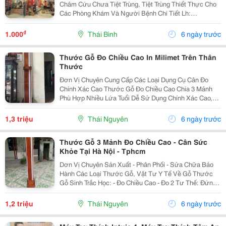
Châm Cứu Chưa Tiệt Trùng, Tiệt Trùng Thiết Thực Cho
Các Phòng Khám Và Người Bệnh Chi Tiết Lh:
0913354933
₫
1.000
Thái Bình
6 ngày trước
Thước Gỗ Đo Chiều Cao In Milimet Trên Thân
Thước
Đơn Vị Chuyên Cung Cấp Các Loại Dụng Cụ Cân Đo
Chính Xác Cao Thước Gỗ Đo Chiều Cao Chia 3 Mảnh
Phù Hợp Nhiều Lứa Tuổi Dễ Sử Dụng Chính Xác Cao,
Gỗ Cn Qua Xử Lý Chi Tiết Lh: 0913354933
1,3 triệu
Thái Nguyên
6 ngày trước
Thước Gỗ 3 Mảnh Đo Chiều Cao - Cân Sức
Khỏe Tại Hà Nội - Tphcm
Dơn Vị Chuyên Sản Xuất - Phân Phối - Sửa Chữa Bảo
Hành Các Loại Thước Gỗ, Vật Tư Y Tế Về Gỗ Thước
Gỗ Sinh Trắc Học: - Đo Chiều Cao - Đo 2 Tư Thế: Đứng
Nằm - Phương Án Gấp Gọn Và Lắp Ráp Thuận Lợi
Bước Vào Đứng Dùng Con Chặn Để Áp Mức Chiều...
1,2 triệu
Thái Nguyên
6 ngày trước