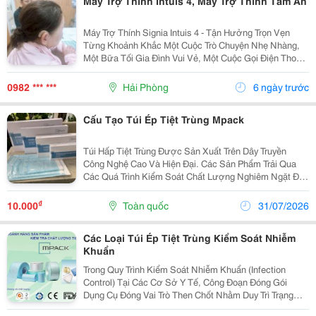
Máy Trợ Thính Intuis 4, Máy Trợ Thính Tâm An
Máy Trợ Thính Signia Intuis 4 - Tận Hưởng Trọn Vẹn
Từng Khoảnh Khắc Một Cuộc Trò Chuyện Nhẹ Nhàng,
Một Bữa Tối Gia Đình Vui Vẻ, Một Cuộc Gọi Điện Thoại
Cho Bạn Bè, Một Bộ Phim Yêu Thích - Cuộc Sống Luôn
Tràn Ngập Những Khoảnh Khắc Quan Trọng. Hãy...
0982 *** ***
Hải Phòng
6 ngày trước
Cấu Tạo Túi Ép Tiệt Trùng Mpack
Túi Hấp Tiệt Trùng Được Sản Xuất Trên Dây Truyền
Công Nghệ Cao Và Hiện Đại. Các Sản Phẩm Trải Qua
Các Quá Trình Kiểm Soát Chất Lượng Nghiêm Ngặt Để
Đảm Bảo Sản Phẩm Đạt Các Tiêu Chuẩn Quốc Tế Liên
Quan Trong Lĩnh Vực Bao Gói Y Tế Như: Tiêu Chuẩn
₫
10.000
Toàn quốc
31/07/2026
Châu...
Các Loại Túi Ép Tiệt Trùng Kiểm Soát Nhiễm
Khuẩn
Trong Quy Trình Kiểm Soát Nhiễm Khuẩn (Infection
Control) Tại Các Cơ Sở Y Tế, Công Đoạn Đóng Gói
Dụng Cụ Đóng Vai Trò Then Chốt Nhằm Duy Trì Trạng
Thái Vô Khuẩn Cho Đến Thời Điểm Sử Dụng. Một Phần