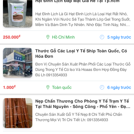
Hạt Đình Lịch Đắp Mặt Giá Rẻ Tại Tp.hcm
Hạt Đình Lịch Là Gì Hạt Đình Lịch Là Loại Hạt Rất Nhỏ,
Khi Ngâm Với Nước Sẽ Tạo Thành Lớp Gel Trong Suốt,
Mềm Và Bám Dính Tự Nhiên. Nhờ Đặc Tính Này, Nhiều
Người Sử Dụng Hạt Để Làm Mặt Nạ Đắp Mặt Tại Nhà,
Giúp Làm Sạch Bề Mặt Da Và Mang Lại Cảm...
₫
250.000
Hồ Chí Minh
5 ngày trước
Thước Gỗ Các Loại Y Tế Ship Toàn Quốc, Có
Hóa Đơn
Đơn Vị Chuyên Sản Xuât Phân Phối Các Loại Thước Gỗ
Dùng Trong Y Tế Có Iso Và Hoaas Đơn Hợp Đồng Đày
Đủ Lh 0913354933
₫
1.000
Toàn quốc
6 ngày trước
Nẹp Chấn Thương Cho Phòng Y Tế Trạm Y Tế
Tại Thái Nguyên - Sông Công - Phổ Yên - Đại
Từ
Chuyên Sản Xuất Gỗ Y Tế Nẹp 8 Chi Tiết Phủ Chấn
Thương Mọi Vị Trí Chi Tiết Lh: 0913354933