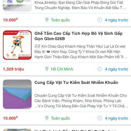
Khoa,&Hellip; Bạn Đang Cần Giải Pháp Đóng Gói Tiệt
Trùng Chuyên Nghiệp. Đảm Bảo Vô Khuẩn Bắt Đầu Từ
Bao Bì Chất Lượng. Chúng Tôi Mang Đến Giải Pháp Vật
Tư Y Tế: Chất Lượng Hàng Đầu &Ndash; Dịch Vụ Tận...
₫
10.000
Toàn quốc
4 ngày trước
Ghế Tắm Cao Cấp Tích Hợp Bô Vệ Sinh Gấp
Gọn Gbm-026B
✌️✌️ Xin Chào Quý Khách Hàng Thân Yêu! Lại Là Dr.viet
Đây Ạ! ❤️ Hôm Nay, Công Ty Y Khoa Dr.viet Rất Hân
Hạnh Giới Thiệu Đến Quý Khách Một Sản Phẩm Hỗ Trợ
Chăm Sóc Sức Khỏe Tại Nhà Vô Cùng Tiện Lợi, Giúp
Người Sử Dụng Tắm Rửa Và Vệ Sinh Cá Nhân Dễ...
1,329 triệu
Hồ Chí Minh
4 ngày trước
Cung Cấp Vật Tư Kiểm Soát Nhiễm Khuẩn
Chuyên Cung Cấp Vật Tư Kiểm Soát Nhiễm Khuẩn Cho
Các Bệnh Viện, Phòng Khám, Nha Khoa, Phòng Lab
...V.v Chúng Tôi Mang Đến Giải Pháp Vật Tư Y Tế Chất
Lượng Vượt Trội &Ndash; Chính Hãng &Ndash; Chuẩn
Quốc Tế: Túi Ép Tiệt Trùng (Tự Dán &Amp;...
₫
10.000
Toàn quốc
4 ngày trước