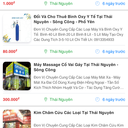
₫
1.000
Thái Nguyên
6 ngày trước
Đổi Và Cho Thuê Bình Oxy Y Tế Tại Thái
Nguyên - Sông Công - Phổ Yên
Đơn Vị Chuyên Cung Cấp Các Loại Máy Và Bình Oxy Y
Tế: Bình 40 Lít Bình 20 Lít Bình 8 Lít - 5 Lít Máy Tạo Oxy
Các Dung Tích 3-5-10 Lit Chi Tiết Lh: 0913354933
₫
80.000
Thái Nguyên
6 ngày trước
Máy Massage Cổ Vai Gáy Tại Thái Nguyên -
Sông Công
Đơn Vị Chuyên Cung Cấp Các Loại Máy Mát Xa - Máy
Mát Xa Đai Cổ Dùng Xung Điện Hồng Ngoại - Tần Số
Kích Thích Nhóm Huyệt Và Cơ - Tác Dụng Tăng Cường
Nuôi Dưỡng, Giãn Cơ, Giảm Đau Nhanh, Hạn Chế Quá
Trình Thoái Hóa Đốt Sống Chi Tiết Lh:...
₫
300.000
Thái Nguyên
6 ngày trước
Kim Châm Cứu Các Loại Tại Thái Nguyên
Đơn Vị Chuyên Cung Cấp Các Loại Kim Châm Cứu Kim