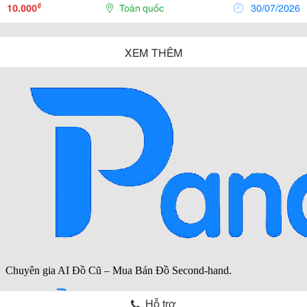
Không Thể Thiếu Trong Quy Trình Tiệt Khuẩn Đó Là
₫
10.000
Toàn quốc
30/07/2026
Bao...
XEM THÊM
Hỗ trợ