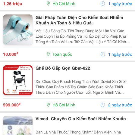
Và Người Gặp Khó Khăn Trong Vận Động Có...
1,26 triệu
Hồ Chí Minh
1 ngày trước
Giải Pháp Toàn Diện Cho Kiểm Soát Nhiễm
Khuẩn An Toàn & Hiệu Quả.
Vật Liệu Đóng Gói Tiệt Trùng Dùng Một Lần Với Các
Loại Cuộn Túi Ép Phồng Và Túi Ép Dẹt Cho Phép Khử
Trùng An Toàn Và Lưu Trữ Các Vật Liệu Y Tế Có Kích
Cỡ Và Ứng Dụng Khác Nhau. Các Cuộn Túi Ép Tiệt
Trùng Được Làm Bằng 2 Lớp: Giấy Và Màng Film, Hai...
₫
10.000
Toàn quốc
1 ngày trước
Ghế Bô Gấp Gọn Gbm-022
Xin Chào Quý Khách Hàng Thân Yêu! Dr.viet Xin Giới
Thiệu Sản Phẩm Hỗ Trợ Chăm Sóc Sức Khỏe Thiết
Thực Dành Cho Người Cao Tuổi, Người Bệnh Và
Người Hạn Chế Vận Động &Ndash; Ghế Bô Gbm-022.
Ghế Bô Gbm-022 Được Thiết Kế Với Khung Thép Hợp
₫
599.000
Hồ Chí Minh
2 ngày trước
Kim Sơn...
Vimed- Chuyên Gia Kiểm Soát Nhiễm Khuẩn
Bạn Là Nhà Thuốc/ Phòng Khám/ Bệnh Viện, Nha