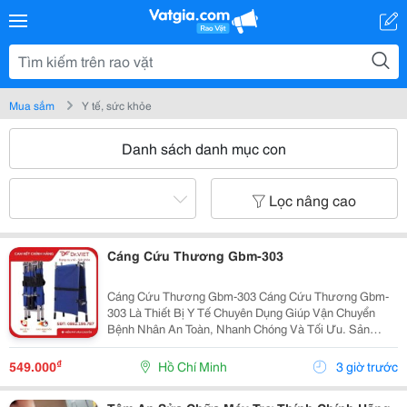
Mua sắm
Y tế, sức khỏe
Danh sách danh mục con
Lọc nâng cao
Cáng Cứu Thương Gbm-303
Cáng Cứu Thương Gbm-303 Cáng Cứu Thương Gbm-
303 Là Thiết Bị Y Tế Chuyên Dụng Giúp Vận Chuyển
Bệnh Nhân An Toàn, Nhanh Chóng Và Tối Ưu. Sản
Phẩm Được Thiết Kế Dành Cho Các Tình Huống Cấp
Cứu Khẩn Cấp Hoặc Hỗ Trợ Di Chuyển Cho Người Già
₫
549.000
Hồ Chí Minh
3 giờ trước
Yếu, Bệnh...