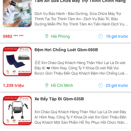
Tâm An Sửa Chữa Máy Trợ Thính Chính Hãng
Dịch Vụ Bảo Hành - Bảo Dưỡng, Sửa Chữa Máy Trợ
Thính Tại Trợ Thính Tâm An - Dịch Vụ Bảo Trì, Bảo
Dưỡng Miễn Phí Trợ Thính Tâm An Tiến Hành Dịch Vụ
Bảo Dưỡng, Vệ Sinh Sấy Khô Máy Trợ Thính Định Kì 3
Tháng/1 Lần Đối Với Tất Cả Các Thiêt Bị Trợ...
0982 *** ***
Hải Phòng
16 giờ trước
Đệm Hơi Chống Loét Gbm-095B
✌️✌️ Xin Chào Quý Khách Hàng Thân Yêu! Lại Là Dr.viet
Đây Ạ! ❤️ Hôm Nay, Công Ty Y Khoa Dr.viet Rất Vui
Được Giới Thiệu Đến Quý Khách Đệm Hơi Chống Loét
&Ndash; Giải Pháp Hỗ Trợ Chăm Sóc Người Bệnh Nằm
Lâu Ngày Hiệu Quả, An Toàn, Giúp Giảm Áp Lực...
1,239 triệu
Hồ Chí Minh
23 giờ trước
Xe Đẩy Tập Đi Gbm-035B
Xin Chào Quý Khách Hàng Thân Yêu! Lại Là Dr.viet Đây
Ạ! Hôm Nay, Công Ty Y Khoa Dr.viet Xin Giới Thiệu Đến
Quý Khách Một Sản Phẩm Hỗ Trợ Phục Hồi Chức Năng
Vô Cùng Tiện Lợi, Giúp Người Cao Tuổi, Người Bệnh