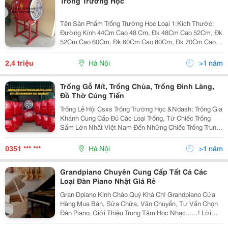
Trống Trường Học
Tên Sản Phẩm Trống Trường Học Loại 1:Kích Thước:
Đường Kính 44Cm Cao 48 Cm, Đk 48Cm Cao 52Cm, Đk
52Cm Cao 60Cm, Đk 60Cm Cao 80Cm, Đk 70Cm Cao
90Cm Quy Cách: Sơn Đỏ, Đinh Gỗ, Gỗ Mít, Quả Trống
Được Xẻ Tang Phơi Khô. Có Đường Kính Mặt Da Trâu
2,4 triệu
Hà Nội
>1 năm
Là
Trống Gỗ Mít, Trống Chùa, Trống Đình Làng,
Đồ Thờ Cúng Tiến
Trống Lễ Hội Csxs Trống Trường Học &Ndash; Trống Gia
Khánh Cung Cấp Đủ Các Loại Trống, Từ Chiếc Trống
Sấm Lớn Nhất Việt Nam Đến Những Chiếc Trống Trung
Thu Của Các Em Nhỏ Trống Phục Vụ Lễ Hội Gia Khánh
Là Người Con Của Làng Nghề Trống
0351 *** ***
Hà Nội
>1 năm
Grandpiano Chuyên Cung Cấp Tất Cả Các
Loại Đàn Piano Nhật Giá Rẻ
Gran Dpiano Kính Chào Quý Khá Ch! Grandpiano Cửa
Hàng Mua Bán, Sửa Chữa, Vận Chuyển, Tư Vấn Chọn
Đàn Piano, Giới Thiệu Trung Tâm Học Nhạc......! Lời
Đầu Tiên, Thay Mặt Cho Cửa Hàng Grandpiano, Tôi Xin