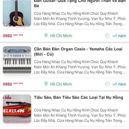
Đàn Guitar: Quà Tặng Cho Người Thân Và Bạn
Bè
Cửa Hàng Nhạc Cụ Nụ Hồng Kính Chúc Quý Khách
Năm Mới An Khang Thịnh Vượng, Vạn Sự Như Ý, Phúc
Lộc Đầy Nhà. Cửa Hàng Nhạc Cụ Nụ Hồng Trân Trọng
Gửi Lời Tri Ân Đến Quý Khách Hàng Đã Và Sẽ Sử Dụng
Dịch Vụ Của Cửa Hàng Chúng Tôi. Cửa Hàng Nhạ
0982 *** ***
Hồ Chí Minh
>1 năm
Cần Bán Đàn Organ Casio - Yamaha Các Loại
(Mới - Cũ)
Cửa Hàng Nhạc Cụ Nụ Hồng Kính Chúc Quý Khách
Năm Mới An Khang Thịnh Vượng, Vạn Sự Như Ý, Phúc
Lộc Đầy Nhà. Cửa Hàng Nhạc Cụ Nụ Hồng Trân Trọng
Gửi Lời Tri Ân Đến Quý Khách Hàng Đã Và Sẽ Sử Dụng
Dịch Vụ Của Cửa Hàng Chúng Tôi. Cửa Hàng Nhạ
0982 *** ***
Hồ Chí Minh
>1 năm
Tiêu Sáo, Bán Tiêu Sáo Các Loại Tại Nụ Hồng
Cửa Hàng Nhạc Cụ Nụ Hồng Kính Chúc Quý Khách
Năm Mới An Khang Thịnh Vượng, Vạn Sự Như Ý, Phúc
Lộc Đầy Nhà. Cửa Hàng Nhạc Cụ Nụ Hồng Trân Trọng
Gửi Lời Tri Ân Đến Quý Khách Hàng Đã Và Sẽ Sử Dụng