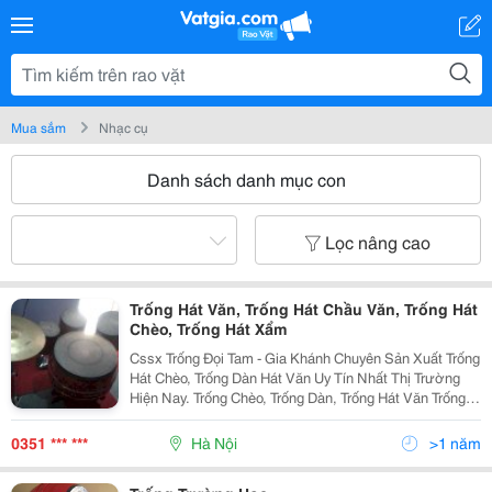
Mua sắm
Nhạc cụ
Danh sách danh mục con
Lọc nâng cao
Trống Hát Văn, Trống Hát Chầu Văn, Trống Hát
Chèo, Trống Hát Xẩm
Cssx Trống Đọi Tam - Gia Khánh Chuyên Sản Xuất Trống
Hát Chèo, Trống Dàn Hát Văn Uy Tín Nhất Thị Trường
Hiện Nay. Trống Chèo, Trống Dàn, Trống Hát Văn Trống
Hát Chèo, Hát Văn Là Loại Hình Trống Nhạc, Trống Định
Âm Đòi Hỏi Rất Phức Tạp, Người Sản Xuất
0351 *** ***
Hà Nội
>1 năm