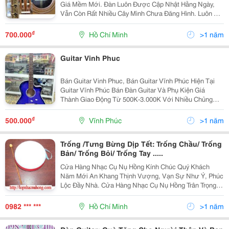
Giá Mềm Mới. Đàn Luôn Được Cập Nhật Hằng Ngày,
Vẫn Còn Rất Nhiều Cây Mình Chưa Đăng Hình. Luôn Có
Giá Tốt Nhất Cho Các Lái Khi Mua Nhiều. Mong Sẽ
Được Các Quý Bằng Hữu Gần Xa Quan Tâm Ủng Hộ,
₫
700.000
Hồ Chí Minh
>1 năm
Ae
Guitar Vinh Phuc
Bán Guitar Vinh Phuc, Bán Guitar Vĩnh Phúc Hiện Tại
Guitar Vĩnh Phúc Bán Đàn Guitar Và Phụ Kiện Giá
Thành Giao Động Từ 500K-3.000K Với Nhiều Chủng
Loại Và Mẫu Mã Khác Nhau Ngoài Ra Shop Tooe Chức
Nhiều Lớp Học Cho Các Bạn Trẻ Đam Mê Guitar
₫
500.000
Vĩnh Phúc
>1 năm
Trống /Tưng Bừng Dịp Tết: Trống Chầu/ Trống
Bản/ Trống Bỏi/ Trống Tay .....
Cửa Hàng Nhạc Cụ Nụ Hồng Kính Chúc Quý Khách
Năm Mới An Khang Thịnh Vượng, Vạn Sự Như Ý, Phúc
Lộc Đầy Nhà. Cửa Hàng Nhạc Cụ Nụ Hồng Trân Trọng
Gửi Lời Tri Ân Đến Quý Khách Hàng Đã Và Sẽ Sử Dụng
Dịch Vụ Của Cửa Hàng Chúng Tôi. Cửa Hàng Nhạ
0982 *** ***
Hồ Chí Minh
>1 năm