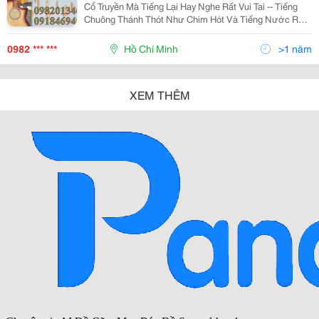
Cổ Truyền Mà Tiếng Lại Hay Nghe Rất Vui Tai -- Tiếng
Chuông Thánh Thót Như Chim Hót Và Tiếng Nước Róc
Rách Chảy Nge Rất Du Dương , Chuông Gió Phát Ra
Nghe Rất Thú Vị Và Tạo Cảm Giác Lãng Mạn Cho
0982 *** ***
Hồ Chí Minh
>1 năm
XEM THÊM