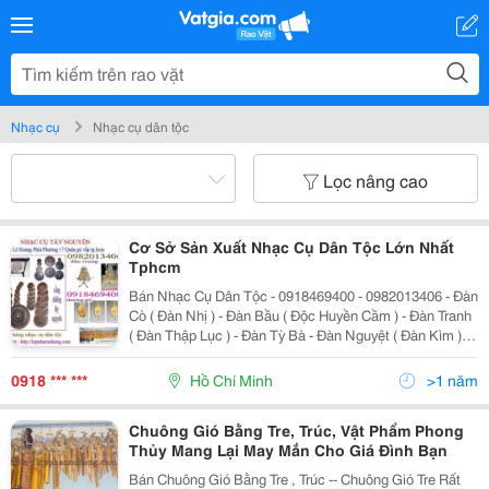
Nhạc cụ
Nhạc cụ dân tộc
Lọc nâng cao
Cơ Sở Sản Xuất Nhạc Cụ Dân Tộc Lớn Nhất
Tphcm
Bán Nhạc Cụ Dân Tộc - 0918469400 - 0982013406 - Đàn
Cò ( Đàn Nhị ) - Đàn Bầu ( Độc Huyền Cầm ) - Đàn Tranh
( Đàn Thập Lục ) - Đàn Tỳ Bà - Đàn Nguyệt ( Đàn Kìm ) -
Đàn Guitar Cổ Thùng - Đàn Guitar Cổ Điện -- Sênh Tiền -
Song Loan - Thanh Phách - Sá
0918 *** ***
Hồ Chí Minh
>1 năm
Chuông Gió Bằng Tre, Trúc, Vật Phẩm Phong
Thủy Mang Lại May Mắn Cho Giá Đình Bạn
Bán Chuông Gió Bằng Tre , Trúc -- Chuông Gió Tre Rất