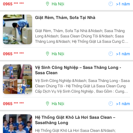
Hợp Lý. Dịch Vụ Giặt Chuyên Dụng Của Sasa Clean
0965 *** ***
Hà Nội
>1 năm
Giặt Rèm, Thảm, Sofa Tại Nhà
Giặt Rèm, Thảm, Sofa Tại Nhà &Ndash; Sasa Thăng
Long &Ndash; Sasa Clean Chúng Tôi &Ndash; Sasa
Thăng Long &Ndash; Hệ Thống Giặt Là Sasa Cung Cấp
Dịch Vụ Giặt Rèm, Thảm, Sofa Tại Nhà Nhằm Đem Đến
Không Gian Sống Tốt Nhất Cho Gia Đình Bạn. Hãy
0965 *** ***
Hà Nội
>1 năm
Vệ Sinh Công Nghiệp – Sasa Thăng Long -
Sasa Clean
Vệ Sinh Công Nghiệp &Ndash; Sasa Thăng Long - Sasa
Clean Chúng Tôi - Hệ Thống Giặt Là Sasa Clean Cung
Cấp Dịch Vụ Vệ Sinh Công Nghiệp , Bao Gồm : Cung
Cấp Giúp Việc, Tạp Vụ, Dịch Vụ Vệ Sinh Nhà Cửa, Vệ
Sinh Sau Xây Dựng , Vệ Sinh Nhà Xưởng , Vệ
0965 *** ***
Hà Nội
>1 năm
Hệ Thống Giặt Khô Là Hơi Sasa Clean –
Sasathăng Long
Hệ Thống Giặt Khô Là Hơi Sasa Clean &Ndash;