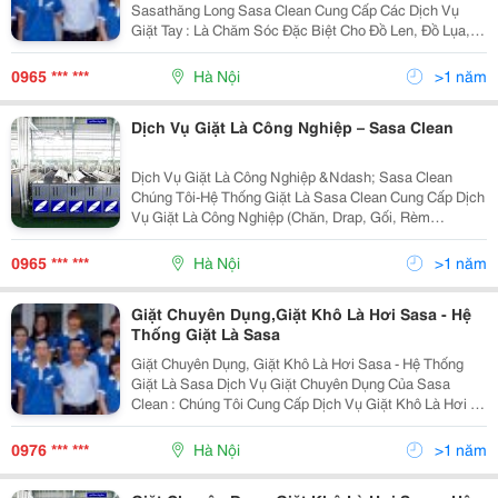
Sasathăng Long Sasa Clean Cung Cấp Các Dịch Vụ
Giặt Tay : Là Chăm Sóc Đặc Biệt Cho Đồ Len, Đồ Lụa,
Bộ Vest, Caravat, Sơmi Đắt Tiền...của Bạn Với Chi Phí
Hợp Lý. Dịch Vụ Giặt Chuyên Dụng Của Sasa Clean
0965 *** ***
Hà Nội
>1 năm
Dịch Vụ Giặt Là Công Nghiệp – Sasa Clean
Dịch Vụ Giặt Là Công Nghiệp &Ndash; Sasa Clean
Chúng Tôi-Hệ Thống Giặt Là Sasa Clean Cung Cấp Dịch
Vụ Giặt Là Công Nghiệp (Chăn, Drap, Gối, Rèm
Cửa),Đồng Phụ Công Sở, Quầnáo Bảo Hộ Cho Cáccông
Ty, Bệnh Viện, Trường Học....tùy Thuộc Vào Loại Hàng,
0965 *** ***
Hà Nội
>1 năm
Quý
Giặt Chuyên Dụng,Giặt Khô Là Hơi Sasa - Hệ
Thống Giặt Là Sasa
Giặt Chuyên Dụng, Giặt Khô Là Hơi Sasa - Hệ Thống
Giặt Là Sasa Dịch Vụ Giặt Chuyên Dụng Của Sasa
Clean : Chúng Tôi Cung Cấp Dịch Vụ Giặt Khô Là Hơi ,
Ép Nhiệt, Giặt, Tẩy Với Hóa Chất Chuyên Dụng...chúng
Tôi Cam Kết Về Dịch Vụ Chất Lượng.hãy Liê
0976 *** ***
Hà Nội
>1 năm