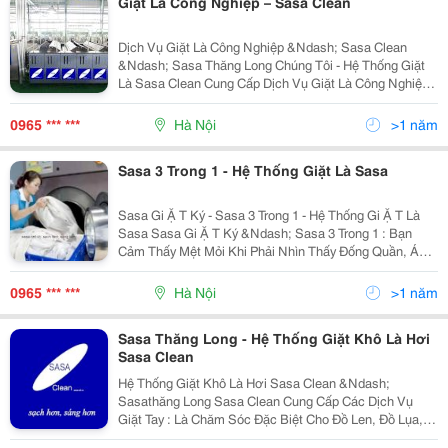
Giặt Là Công Nghiệp – Sasa Clean
Dịch Vụ Giặt Là Công Nghiệp &Ndash; Sasa Clean
&Ndash; Sasa Thăng Long Chúng Tôi - Hệ Thống Giặt
Là Sasa Clean Cung Cấp Dịch Vụ Giặt Là Công Nghiệp
(Chăn, Drap, Gối, Rèm Cửa),Đồng Phục Công Sở, Quần
Áo Bảo Hộ Cho Cáccông Ty, Bệnh Viện, Trường Học....
0965 *** ***
Hà Nội
>1 năm
Sasa 3 Trong 1 - Hệ Thống Giặt Là Sasa
Sasa Gi Ặ T Ký - Sasa 3 Trong 1 - Hệ Thống Gi Ặ T Là
Sasa Sasa Gi Ặ T Ký &Ndash; Sasa 3 Trong 1 : Bạn
Cảm Thấy Mệt Mỏi Khi Phải Nhìn Thấy Đống Quần, Áo
Bừa Bộn Ở Nhà. Hãy Mang Tới Gi Ặ T Là Sasa Để: Giặt
Sạch, Xả Thơm, Sấy Khô Chỉ Từ 5.000 - 7.000Đ/K
0965 *** ***
Hà Nội
>1 năm
Sasa Thăng Long - Hệ Thống Giặt Khô Là Hơi
Sasa Clean
Hệ Thống Giặt Khô Là Hơi Sasa Clean &Ndash;
Sasathăng Long Sasa Clean Cung Cấp Các Dịch Vụ
Giặt Tay : Là Chăm Sóc Đặc Biệt Cho Đồ Len, Đồ Lụa,
Bộ Vest, Caravat, Sơmi Đắt Tiền...của Bạn Với Chi Phí