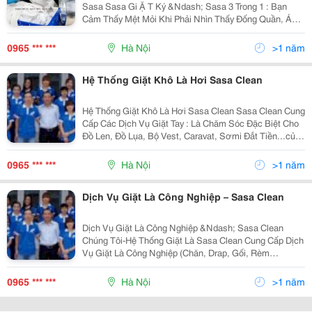
Sasa Sasa Gi Ặ T Ký &Ndash; Sasa 3 Trong 1 : Bạn
Cảm Thấy Mệt Mỏi Khi Phải Nhìn Thấy Đống Quần, Áo
Bừa Bộn Ở Nhà. Hãy Mang Tới Gi Ặ T Là Sasa Để: Giặt
Sạch, Xả Thơm, Sấy Khô Chỉ Từ 5.000 - 7.000Đ/K
0965 *** ***
Hà Nội
>1 năm
Hệ Thống Giặt Khô Là Hơi Sasa Clean
Hệ Thống Giặt Khô Là Hơi Sasa Clean Sasa Clean Cung
Cấp Các Dịch Vụ Giặt Tay : Là Chăm Sóc Đặc Biệt Cho
Đồ Len, Đồ Lụa, Bộ Vest, Caravat, Sơmi Đắt Tiền...của
Bạn Với Chi Phí Hợp Lý. Dịch Vụ Giặt Chuyên Dụng Của
Sasa Clean : Chúng Tôi Cung Cấp D
0965 *** ***
Hà Nội
>1 năm
Dịch Vụ Giặt Là Công Nghiệp – Sasa Clean
Dịch Vụ Giặt Là Công Nghiệp &Ndash; Sasa Clean
Chúng Tôi-Hệ Thống Giặt Là Sasa Clean Cung Cấp Dịch
Vụ Giặt Là Công Nghiệp (Chăn, Drap, Gối, Rèm
Cửa),Đồng Phụ Công Sở, Quầnáo Bảo Hộ Cho Cáccông
Ty, Bệnh Viện, Trường Học....tùy Thuộc Vào Loại Hàng,
0965 *** ***
Hà Nội
>1 năm
Quý