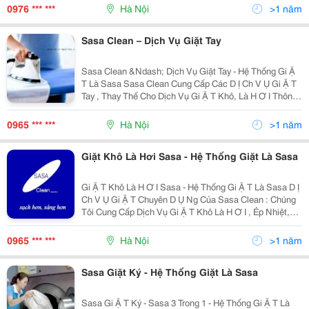
Dịch Vụ Chất Lượng.hãy Liên Hệ Với Gi
0976 *** ***
Hà Nội
>1 năm
Sasa Clean – Dịch Vụ Giặt Tay
Sasa Clean &Ndash; Dịch Vụ Giặt Tay - Hệ Thống Gi Ặ
T Là Sasa Sasa Clean Cung Cấp Các D Ị Ch V Ụ Gi Ặ T
Tay , Thay Thế Cho Dịch Vụ Gi Ặ T Khô, Là H Ơ I Thông
Dụng: Là Chế Độ Chăm Sóc Đặc Biệt Cho Đồ Len, Đồ
Lụa, Bộ Vest, Caravat, Sơmi Đắt Tiền.
0965 *** ***
Hà Nội
>1 năm
Giặt Khô Là Hơi Sasa - Hệ Thống Giặt Là Sasa
Gi Ặ T Khô Là H Ơ I Sasa - Hệ Thống Gi Ặ T Là Sasa D Ị
Ch V Ụ Gi Ặ T Chuyên D Ụ Ng Của Sasa Clean : Chúng
Tôi Cung Cấp Dịch Vụ Gi Ặ T Khô Là H Ơ I , Ép Nhiệt,
Giặt, Tẩy Với Hóa Chất Chuyên Dụng...chúng Tôi Cam
Kết Về Dịch Vụ Chất Lượng.hãy Liên Hệ Vớ
0965 *** ***
Hà Nội
>1 năm
Sasa Giặt Ký - Hệ Thống Giặt Là Sasa
Sasa Gi Ặ T Ký - Sasa 3 Trong 1 - Hệ Thống Gi Ặ T Là