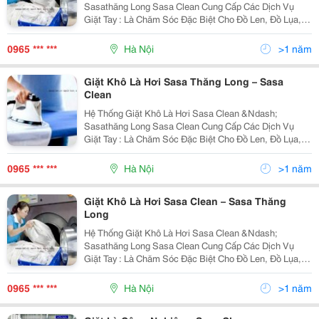
Sasathăng Long Sasa Clean Cung Cấp Các Dịch Vụ
Giặt Tay : Là Chăm Sóc Đặc Biệt Cho Đồ Len, Đồ Lụa,
Bộ Vest, Caravat, Sơmi Đắt Tiền...của Bạn Với Chi Phí
Hợp Lý. Dịch Vụ Giặt Chuyên Dụng Của Sasa Clean
0965 *** ***
Hà Nội
>1 năm
Giặt Khô Là Hơi Sasa Thăng Long – Sasa
Clean
Hệ Thống Giặt Khô Là Hơi Sasa Clean &Ndash;
Sasathăng Long Sasa Clean Cung Cấp Các Dịch Vụ
Giặt Tay : Là Chăm Sóc Đặc Biệt Cho Đồ Len, Đồ Lụa,
Bộ Vest, Caravat, Sơmi Đắt Tiền...của Bạn Với Chi Phí
Hợp Lý. Dịch Vụ Giặt Chuyên Dụng Của Sasa Clean
0965 *** ***
Hà Nội
>1 năm
Giặt Khô Là Hơi Sasa Clean – Sasa Thăng
Long
Hệ Thống Giặt Khô Là Hơi Sasa Clean &Ndash;
Sasathăng Long Sasa Clean Cung Cấp Các Dịch Vụ
Giặt Tay : Là Chăm Sóc Đặc Biệt Cho Đồ Len, Đồ Lụa,
Bộ Vest, Caravat, Sơmi Đắt Tiền...của Bạn Với Chi Phí
Hợp Lý. Dịch Vụ Giặt Chuyên Dụng Của Sasa Clean
0965 *** ***
Hà Nội
>1 năm