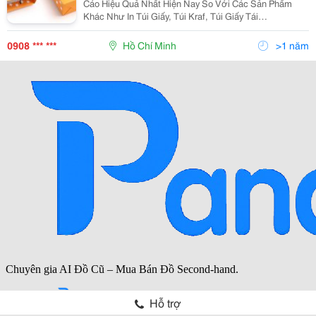
Cáo Hiệu Quả Nhất Hiện Nay So Với Các Sản Phẩm
Khác Như In Túi Giấy, Túi Kraf, Túi Giấy Tái
Chế&Hellip;. Túi Giấy Còn Làm Tăng Thêm Giá Trị Sản
Phẩm, Giúp Sản Phẩm Bán Được Giá Tốt Hơn. Vừa Có
0908 *** ***
Hồ Chí Minh
>1 năm
C
Hỗ trợ