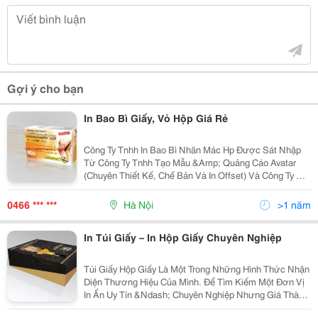
Gợi ý cho bạn
In Bao Bì Giấy, Vỏ Hộp Giá Rẻ
Công Ty Tnhh In Bao Bì Nhãn Mác Hp Được Sát Nhập
Từ Công Ty Tnhh Tạo Mẫu &Amp; Quảng Cáo Avatar
(Chuyên Thiết Kế, Chế Bản Và In Offset) Và Công Ty Cp
In Bắc Việt (Chuyên Nhận Gia Công Và Hoàn Thiện Sản
Phẩm Sau In Offset), Tập Hợp Đội Ngũ Nhân Sự Già
0466 *** ***
Hà Nội
>1 năm
In Túi Giấy – In Hộp Giấy Chuyên Nghiệp
Túi Giấy Hộp Giấy Là Một Trong Những Hình Thức Nhận
Diện Thương Hiệu Của Mình. Để Tìm Kiếm Một Đơn Vị
In Ấn Uy Tín &Ndash; Chuyên Nghiệp Nhưng Giá Thành
Hợp Lý Và Một Vấn Đề Nan Giải. Hộp Giấy Là Sản