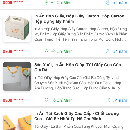
Phẩm Quà Tặng Khuyến Mãi, Quảng Cáo Hiệu Quả Nh
0908 *** ***
Hồ Chí Minh
>1 năm
In Ấn Hộp Giấy, Hộp Giày Carton, Hộp Carton,
Hộp Đựng Mỹ Phẩm
In Ấn Hộp Giấy, Hộp Giày Carton, Hộp Carton, Hộp Đựng
Mỹ Phẩm Hộp Giấy Đựng Sản Phẩm Được Xem Là Phần
Quan Trọng Thể Hiện Tính Trang Trọng. Với Công Nghệ
In Ấn Sản Xuất Thành Phẩm, Kèm Theo Sự Phát Triển
Của Ngành Công Nghệ Giấy Bồi, Carton, Giấy
0908 *** ***
Hồ Chí Minh
>1 năm
Sản Xuất, In Ấn Hộp Giấy ,Túi Giấy Cao Cấp
Giá Rẻ
In Túi Giấy, Hộp Giấy Cao Cấp Giá Rẻ Công Ty N.a.t
Chuyên Sản Xuất Hộp Cao Cấp, Hộp Quà Tặng , Hộp
Âm Dương, Hộp Trang Sức, Hộp Đựng Giầy &Hellip;.
Ngoài Ra Chúng Tôi Còn Sản Xuất Bao Bì Cho Các Loại
Túi Xách Cao Cấp , Túi Giấy , Hộp Giấy Cao Cấ
0908 *** ***
Hồ Chí Minh
>1 năm
In Ấn Túi Xách Giấy Cao Cấp - Chất Lượng
Cao - Giá Rẻ Nhất Tp Hồ Chí Minh
Túi Giấy - Là Sản Phẩm Quà Tặng Khuyến Mãi, Quảng