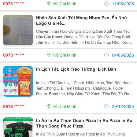
Tịch Và Nhân Thân. Trong Các Giao Dịch, Thủ Tục
0973 *** ***
Hồ Chí Minh
11/05/2026
Hành...
Nhận Sản Xuất Túi Màng Nhựa Pvc, Ép Nhũ
Logo Giá Rẻ...
Chuyên:nhận Hợp Đồng Gia Công,Sản Xuất Theo Yêu
Cầu Của Khách Hàng: + Túi Nhựa Dẻo Pvc Trong Suốt
,Simili ... + Túi Bảo Hiểm. + Hộ Chiếu. + Ép Nhũ, Kéo
Lụa Logo Công Ty Theo Yêu Cầu, + Làm Bìa Pasport,Bìa
Dùng Trong Các Cao Ốc Khách Sạn,Bìa Karaoke,M
0973 *** ***
Hồ Chí Minh
04/05/2026
In Lịch Tết, Lịch Treo Tường, Lịch Bàn
In: Lịch Tết Các Loại, Decal, Nhãn Mác, Tem Bảo Hành,
Tem Chống Giả, Tem Hologram , Catalogue, Folder,
Poster, Brochure, Hộp Giấy, Túi Xách, Tiêu Đề, Tờ Rơi,
Bao Thư, Bao Bì, Bìa Sơ Mi, Hoá Đơn 2-3-4 Liên, Name
Card, Nhãn Mác Quần Áo, Phiếu Thu Chi,...
0918 *** ***
Hồ Chí Minh
29/12/2025
In Áo In Áo Thun Quán Pizza In Ao Pizza In Ao
Thun Dong Phuc Pizza
In Áo Thun Quán Pizza In Ao Pizza In Ao Thun Dong