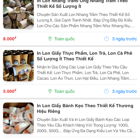
In Lon Nhang Trầm/ Ống Nhang Trầm Theo
Thiết Kế Số Lượng Ít
Chuyên Sản Xuất Lon Nhang Trầm Theo Thiết Kế Số
Lượng Ít, Giá Cạnh Tranh Nhất. Đáp Ứng Đầy Đủ Kiểu
Lon Cho Các Sản Phẩm Nhang Trầm Như Nhang Nụ,
Nhang Cây, Nhang Trầm Không Tăm, Nhang Khoanh,
Vòng Trầm,...Nhận Gia Công Lon Nhang Các Loại, Hộp
₫
8.000
Toàn quốc
3 ngày trước
Nhang,...
In Lon Giấy Thực Phẩm, Lon Trà, Lon Cà Phê
Số Lượng Ít Theo Thiết Kế
Nhận In Gia Công Các Loại Lon Giấy Theo Yêu Cầu
Thiết Kế: Lon Thực Phẩm, Lon Trà, Lon Cà Phê, Lon
Cacao, Lon Áo Thun, Lon Hạt Điều, Lon Nhang Trầm,...
Cam Kết Đáp Ứng Giao Hàng Nhanh, Số Lượng Lớn,
Giá Cạnh Tranh Nhất Hiện Nay Web:
₫
5.000
Toàn quốc
3 ngày trước
Namvietpack.com...
In Lon Giấy Bánh Kẹo Theo Thiết Kế Thương
Hiệu Riêng
Chuyên Sản Xuất Và In Lon Giấy Bánh Kẹo Các Loại
Theo Yêu Cầu Khách Hàng Với Trọng Lượng: 100G,
200G, 500G,...Đáp Ứng Đa Dạng Kiểu Lon Và Yêu Cầu
Thiết Kế Như Lon Giấy Nắp Giấy Ve Tròn, Lon Giấy Nắp