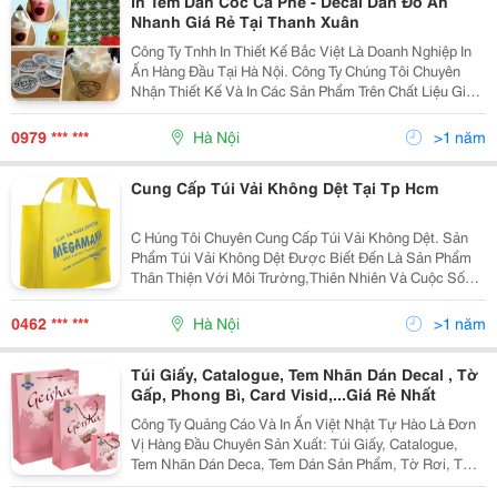
In Tem Dán Cốc Cà Phê - Decal Dán Đồ Ăn
Nhanh Giá Rẻ Tại Thanh Xuân
Công Ty Tnhh In Thiết Kế Bắc Việt Là Doanh Nghiệp In
Ấn Hàng Đầu Tại Hà Nội. Công Ty Chúng Tôi Chuyên
Nhận Thiết Kế Và In Các Sản Phẩm Trên Chất Liệu Giấy
Và Decal Như: &Middot;In Card Visit, Namecard, Thẻ
Đeo Hành Lý. . Tờ Rơi, Tờ Gấp, Profile,...
0979 *** ***
Hà Nội
>1 năm
Cung Cấp Túi Vải Không Dệt Tại Tp Hcm
C Húng Tôi Chuyên Cung Cấp Túi Vải Không Dệt. Sản
Phẩm Túi Vải Không Dệt Được Biết Đến Là Sản Phẩm
Thân Thiện Với Môi Trường,Thiên Nhiên Và Cuộc Sống
Của Con Người. Túi Vải Cho Hội Nghị Sự Kiện,Hội
Thảo....vv Một Số Hình Ảnh Quý Khách Có Thể
0462 *** ***
Hà Nội
>1 năm
Túi Giấy, Catalogue, Tem Nhãn Dán Decal , Tờ
Gấp, Phong Bì, Card Visid,...Giá Rẻ Nhất
Công Ty Quảng Cáo Và In Ấn Việt Nhật Tự Hào Là Đơn
Vị Hàng Đầu Chuyên Sản Xuất: Túi Giấy, Catalogue,
Tem Nhãn Dán Deca, Tem Dán Sản Phẩm, Tờ Rơi, Tờ
Gấp, Phong Bì, Card Visid, Tiêu Đề Thư, Poster, Folder,