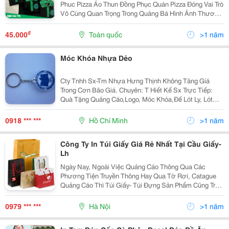
Phuc Pizza Áo Thun Đồng Phục Quán Pizza Đóng Vai Trò
Vô Cùng Quan Trọng Trong Quảng Bá Hình Ảnh Thương
Hiệu, Tạo Nên Một Màu Sắc Chung Trong Mô Hình Hoạt
Động Quán #Mayaothun ...
₫
45.000
Toàn quốc
>1 năm
Móc Khóa Nhựa Dẻo
Cty Tnhh Sx-Tm Nhựa Hưng Thịnh Không Tăng Giá
Trong Cơn Bão Giá. Chuyên: T Hiết Kế Sx Trực Tiếp:
Quà Tặng Quảng Cáo,Logo, Móc Khóa,Đế Lót Ly, Lót
Chuột Vi Tính, Huy Hiệu, Vòng Đeo Tay, Tem-Nhãn Mác
Phục Vụ Ngành May Bằng Nhựa Dẻo Pvc&Hellip;In
0918 *** ***
Hồ Chí Minh
>1 năm
Công Ty In Túi Giấy Giá Rẻ Nhất Tại Cầu Giấy-
Lh
Ngày Nay, Ngoài Việc Quảng Cáo Thông Qua Các
Phương Tiện Truyền Thông Hay Qua Tờ Rơi, Catague
Quảng Cáo Thì Túi Giấy- Túi Đựng Sản Phẩm Cũng Trở
Thành 1 Công Cụ Mà Các Doanh Nghiệp, Cửa Hàng Sử
Dụng Để Khách Hàng Biết Và Nhớ Đến Thương Hiệu
0979 *** ***
Hà Nội
>1 năm
Sản Phẩm