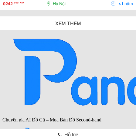
Thẻ Voucher, Thẻ Vip, Thẻ Ưu Đãi, Phiếu
0242 *** ***
Hà Nội
>1 năm
XEM THÊM
Hỗ trợ