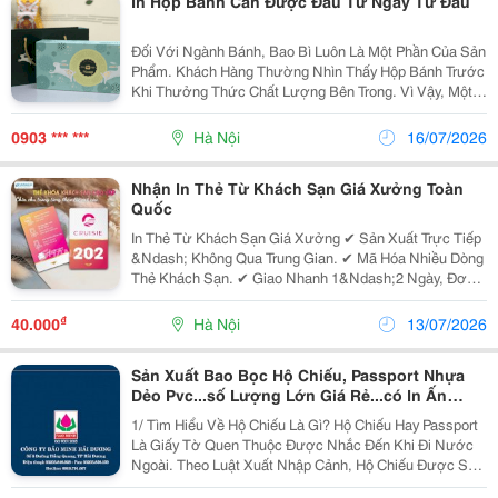
In Hộp Bánh Cần Được Đầu Tư Ngay Từ Đầu
Đối Với Ngành Bánh, Bao Bì Luôn Là Một Phần Của Sản
Phẩm. Khách Hàng Thường Nhìn Thấy Hộp Bánh Trước
Khi Thưởng Thức Chất Lượng Bên Trong. Vì Vậy, Một
Mẫu Hộp Được Thiết Kế Chỉn Chu Sẽ Góp Phần Tạo
Thiện Cảm Và Tăng Giá Trị Cảm Nhận Cho Sản Phẩm.
0903 *** ***
Hà Nội
16/07/2026
...
Nhận In Thẻ Từ Khách Sạn Giá Xưởng Toàn
Quốc
In Thẻ Từ Khách Sạn Giá Xưởng ✔ Sản Xuất Trực Tiếp
&Ndash; Không Qua Trung Gian. ✔ Mã Hóa Nhiều Dòng
Thẻ Khách Sạn. ✔ Giao Nhanh 1&Ndash;2 Ngày, Đơn
Gấp Trong 24H. ✔ Hỗ Trợ Kỹ Thuật 24/7. ✔ Miễn Phí
Thiết Kế Và Gửi Thẻ Test. ✔ Công Nghệ Sản Xuất...
₫
40.000
Hà Nội
13/07/2026
Sản Xuất Bao Bọc Hộ Chiếu, Passport Nhựa
Dẻo Pvc...số Lượng Lớn Giá Rẻ...có In Ấn
Theo Yêu Cầu
1/ Tìm Hiểu Về Hộ Chiếu Là Gì? Hộ Chiếu Hay Passport
Là Giấy Tờ Quen Thuộc Được Nhắc Đến Khi Đi Nước
Ngoài. Theo Luật Xuất Nhập Cảnh, Hộ Chiếu Được Sử
Dụng Để Xuất Cảnh, Nhập Cảnh, Chứng Minh Quốc