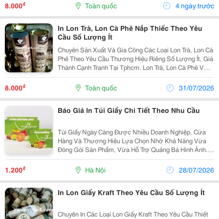
Thiếc, Lon Giấy Nhôm, Lon Giấy 2 Lớp, Lon Giấy 1...
₫
8.000
Toàn quốc
4 ngày trước
In Lon Trà, Lon Cà Phê Nắp Thiếc Theo Yêu
Cầu Số Lượng Ít
Chuyên Sản Xuất Và Gia Công Các Loại Lon Trà, Lon Cà
Phê Theo Yêu Cầu Thương Hiệu Riêng Số Lượng Ít, Giá
Thành Cạnh Tranh Tại Tphcm. Lon Trà, Lon Cà Phê Với
Nhiều Kích Thước Đường Kính Từ Phi 54 Đến Phi
100Mm, Chiều Cao Tùy Theo Nhu Cầu Khách Hàng....
₫
8.000
Toàn quốc
31/07/2026
Báo Giá In Túi Giấy Chi Tiết Theo Nhu Cầu
Túi Giấy Ngày Càng Được Nhiều Doanh Nghiệp, Cửa
Hàng Và Thương Hiệu Lựa Chọn Nhờ Khả Năng Vừa
Đóng Gói Sản Phẩm, Vừa Hỗ Trợ Quảng Bá Hình Ảnh.
Không Chỉ Xuất Hiện Trong Ngành Thời Trang, Mỹ
Phẩm, Thực Phẩm, Túi Giấy Còn Được Sử Dụng Phổ
₫
1.200
Hà Nội
28/07/2026
Biến Trong...
In Lon Giấy Kraft Theo Yêu Cầu Số Lượng Ít
Chuyên In Các Loại Lon Giấy Kraft Theo Yêu Cầu Thiết