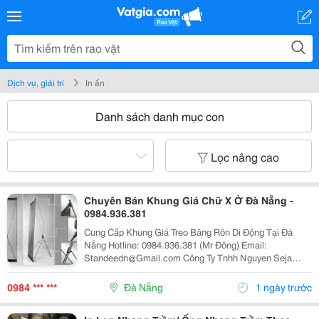
Dịch vụ, giải trí
In ấn
Danh sách danh mục con
Lọc nâng cao
Chuyên Bán Khung Giá Chữ X Ở Đà Nẵng -
0984.936.381
Cung Cấp Khung Giá Treo Băng Rôn Di Động Tại Đà
Nẵng Hotline: 0984.936.381 (Mr Đông) Email:
Standeedn@Gmail.com Công Ty Tnhh Nguyen Seja
Chuyên Nhập Khẩu, Sản Xuất Và Cung Cấp Thiết Bị,
Vật Tư, Phụ Kiện, Vật Phẩm, Quà Tặng Quảng Cáo Nh
0984 *** ***
Đà Nẵng
1 ngày trước