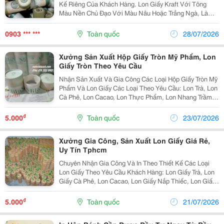
Kế Riêng Của Khách Hàng. Lon Giấy Kraft Với Tông
Màu Nền Chủ Đạo Với Màu Nâu Hoặc Trắng Ngà, Là
Giấy Nguyên Sinh Thân Thiện Với Môi Trường, Tính
Chất Bền Và Dai. Lon Giấy Kraft Sẽ Mang Đến Sự
0903 *** ***
Toàn quốc
28/07/2026
Gần...
Xưởng Sản Xuất Hộp Giấy Tròn Mỹ Phẩm, Lon
Giấy Tròn Theo Yêu Cầu
Nhận Sản Xuất Và Gia Công Các Loại Hộp Giấy Tròn Mỹ
Phẩm Và Lon Giấy Các Loại Theo Yêu Cầu: Lon Trà, Lon
Cà Phê, Lon Cacao, Lon Thực Phẩm, Lon Nhang Trầm,
Lon Giấy Nắp Thiếc, Lon Snack, Lon Bánh Kẹo,... Sản
Phẩm Lon Giấy Đáp Ứng Đa Dạng Kích Thước Và...
₫
5.000
Toàn quốc
23/07/2026
Xưởng Gia Công, Sản Xuất Lon Giấy Giá Rẻ,
Uy Tín Tphcm
Chuyên Nhận Gia Công Và In Theo Thiết Kế Các Loại
Lon Giấy Theo Yêu Cầu Khách Hàng: Lon Giấy Trà, Lon
Giấy Cà Phê, Lon Cacao, Lon Giấy Nắp Thiếc, Lon Giấy
Snack, Lon Giấy Bánh Kẹo, Lon Kraft, Lon Tinh Dầu,
Lon Nước Hoa, Lon Mỹ Phẩm Tròn, Lom Giấy...
₫
5.000
Toàn quốc
21/07/2026