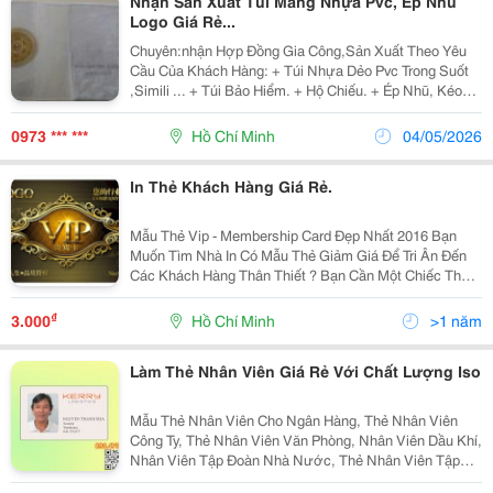
Nhận Sản Xuất Túi Màng Nhựa Pvc, Ép Nhũ
Logo Giá Rẻ...
Chuyên:nhận Hợp Đồng Gia Công,Sản Xuất Theo Yêu
Cầu Của Khách Hàng: + Túi Nhựa Dẻo Pvc Trong Suốt
,Simili ... + Túi Bảo Hiểm. + Hộ Chiếu. + Ép Nhũ, Kéo
Lụa Logo Công Ty Theo Yêu Cầu, + Làm Bìa Pasport,Bìa
Dùng Trong Các Cao Ốc Khách Sạn,Bìa Karaoke,M
0973 *** ***
Hồ Chí Minh
04/05/2026
In Thẻ Khách Hàng Giá Rẻ.
Mẫu Thẻ Vip - Membership Card Đẹp Nhất 2016 Bạn
Muốn Tìm Nhà In Có Mẫu Thẻ Giảm Giá Để Tri Ân Đến
Các Khách Hàng Thân Thiết ? Bạn Cần Một Chiếc Thẻ
Hiện Đại Và Sang Trọng? Hay Bạn Đang Tìm Mẫu
Membership Card Với Phong Cách Sang
₫
3.000
Hồ Chí Minh
>1 năm
Làm Thẻ Nhân Viên Giá Rẻ Với Chất Lượng Iso
Mẫu Thẻ Nhân Viên Cho Ngân Hàng, Thẻ Nhân Viên
Công Ty, Thẻ Nhân Viên Văn Phòng, Nhân Viên Dầu Khí,
Nhân Viên Tập Đoàn Nhà Nước, Thẻ Nhân Viên Tập
Đoàn Điện Lực Tp Hcm... Xưởng In Thẻ Nhựa Hàng