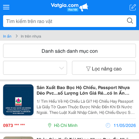
In ấn
In trên nhựa
Danh sách danh mục con
Lọc nâng cao
Sản Xuất Bao Bọc Hộ Chiếu, Passport Nhựa
Dẻo Pvc...số Lượng Lớn Giá Rẻ...có In Ấn
Theo Yêu Cầu
1/ Tìm Hiểu Về Hộ Chiếu Là Gì? Hộ Chiếu Hay Passport
Là Giấy Tờ Quen Thuộc Được Nhắc Đến Khi Đi Nước
Ngoài. Theo Luật Xuất Nhập Cảnh, Hộ Chiếu Được Sử
Dụng Để Xuất Cảnh, Nhập Cảnh, Chứng Minh Quốc
Tịch Và Nhân Thân. Trong Các Giao Dịch, Thủ Tục
0973 *** ***
Hồ Chí Minh
11/05/2026
Hành...