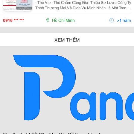
- Thẻ Vip - Thẻ Chấm Công Giới Thiệu Sơ Lược Công Ty
Tnhh Thương Mại Và Dịch Vụ Minh Nhãn Là Một Trong
Những Công Ty Chuyên Sản Xuất Thẻ Nhựa Với Chất
Lượng In Và Màu Sắc Rõ Nét, Mẫu Mã Đ
0916 *** ***
Hồ Chí Minh
>1 năm
XEM THÊM