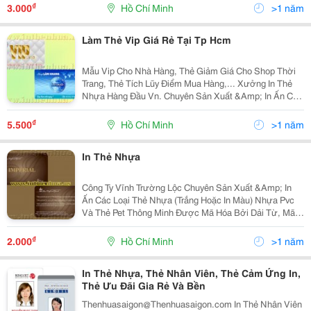
Đầu Vn. Chuyên Sản Xuất &Amp; In Ấn Các Loại Thẻ
₫
3.000
Hồ Chí Minh
>1 năm
Nhựa
Làm Thẻ Vip Giá Rẻ Tại Tp Hcm
Mẫu Vip Cho Nhà Hàng, Thẻ Giảm Giá Cho Shop Thời
Trang, Thẻ Tích Lũy Điểm Mua Hàng,... Xưởng In Thẻ
Nhựa Hàng Đầu Vn. Chuyên Sản Xuất &Amp; In Ấn Các
Loại Thẻ Nhựa: In Thẻ Vip, In Thẻ Khách Hàng, In Thẻ
Gift, Thẻ Quà Tặng, Thẻ Member, Thẻ Gi
₫
5.500
Hồ Chí Minh
>1 năm
In Thẻ Nhựa
Công Ty Vĩnh Trường Lộc Chuyên Sản Xuất &Amp; In
Ấn Các Loại Thẻ Nhựa (Trắng Hoặc In Màu) Nhựa Pvc
Và Thẻ Pet Thông Minh Được Mã Hóa Bởi Dải Từ, Mã
Vạch Hoặc Gắn Chíp Ic,... Nhằm Đáp Ứng Nhu Cầu: In
Thẻ Nhựa , In Thẻ Nhân Viên , Thẻ Sinh Viên , Thẻ G
₫
2.000
Hồ Chí Minh
>1 năm
In Thẻ Nhựa, Thẻ Nhân Viên, Thẻ Cảm Ứng In,
Thẻ Ưu Đãi Gia Rẻ Và Bền
Thenhuasaigon@Thenhuasaigon.com In Thẻ Nhân Viên