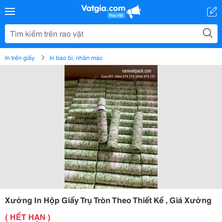
In trên giấy
In bao bì, nhãn mác
Xưởng In Hộp Giấy Trụ Tròn Theo Thiết Kế , Giá Xưởng
( HẾT HẠN )