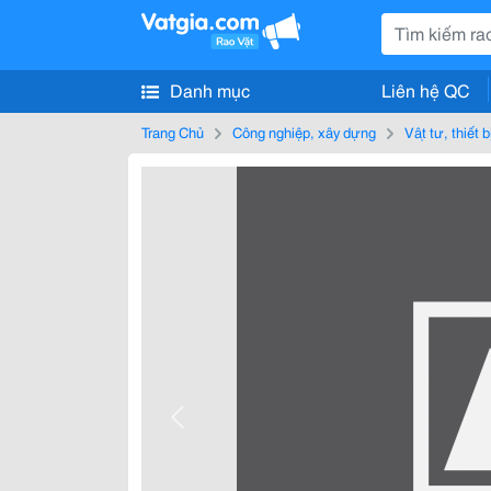
Danh mục
Liên hệ QC
Trang Chủ
Công nghiệp, xây dựng
Vật tư, thiết 