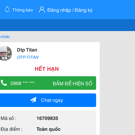
Đăng nhập / Đăng ký
Thông báo
p khác
Dtp Titan
DTP-TITAN
HẾT HẠN
0968 *** ***
BẤM ĐỂ HIỆN SỐ
Chat ngay
Mã số :
16709835
Địa điểm :
Toàn quốc