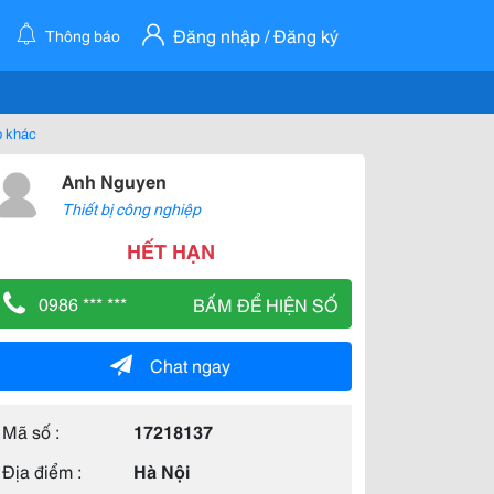
Đăng nhập / Đăng ký
Thông báo
p khác
Anh Nguyen
Thiết bị công nghiệp
HẾT HẠN
0986 *** ***
BẤM ĐỂ HIỆN SỐ
Chat ngay
Mã số :
17218137
Địa điểm :
Hà Nội