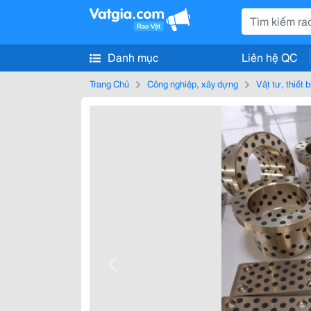
Danh mục
Liên hệ QC
Trang Chủ
Công nghiệp, xây dựng
Vật tư, thiết 