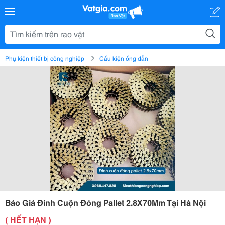
Phụ kiện thiết bị công nghiệp
Cấu kiện ống dẫn
Báo Giá Đinh Cuộn Đóng Pallet 2.8X70Mm Tại Hà Nội
( HẾT HẠN )