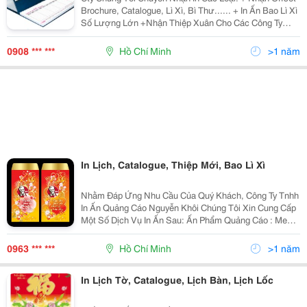
Brochure, Catalogue, Lì Xì, Bì Thư...... + In Ấn Bao Lì Xì
Số Lượng Lớn +Nhận Thiệp Xuân Cho Các Công Ty
+Túi Quà Tặng Tết Rất Hân Hạnh Được Phục Vụ. Vui
Lòng Liên Hệ: 0908
0908 *** ***
Hồ Chí Minh
>1 năm
In Lịch, Catalogue, Thiệp Mới, Bao Lì Xì
Nhằm Đáp Ứng Nhu Cầu Của Quý Khách, Công Ty Tnhh
In Ấn Quảng Cáo Nguyễn Khôi Chúng Tôi Xin Cung Cấp
Một Số Dịch Vụ In Ấn Sau: Ấn Phẩm Quảng Cáo : Menu,
B Rochure, Catalogue, Leaflet, Lịch, Hộp Giấy, Túi Giấy,
Túi Nhựa, Poster, Banner, Standee, N
0963 *** ***
Hồ Chí Minh
>1 năm
In Lịch Tờ, Catalogue, Lịch Bàn, Lịch Lốc