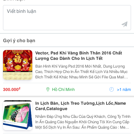
Gợi ý cho bạn
Vector, Psd Khỉ Vàng Bính Thân 2016 Chất
Lượng Cao Dành Cho In Lịch Tết
Bán Hình Khỉ Vàng Psd 2016 Mới Nhất, Dung Lượng
Cao, Thích Hợp Cho In Ấn Thiết Kế Lịch Và Nhiều Mục
Đích Thiết Kế Khác Nhau Mình Sẽ Gởi File Qua Mail
Hoặc Giao Đĩa Tận Nơi
Http://Thuviendohoa.com.vn/Psd-Con-Khi-2016.Html Ai
₫
300.000
Hồ Chí Minh
>1 năm
Có Nhu Cầu Thì Mì
In Lịch Bàn, Lịch Treo Tường,Lịch Lốc,Name
Card,Catalogue
Nhằm Đáp Ứng Nhu Cầu Của Quý Khách, Công Ty Tnhh
In Ấn Quảng Cáo Nguyễn Khôi Chúng Tôi Xin Cung Cấp
Một Số Dịch Vụ In Ấn Sau: Ấn Phẩm Quảng Cáo : Menu,
B Rochure, Catalogue, Leaflet, Lịch, Hộp Giấy, Túi Giấy,