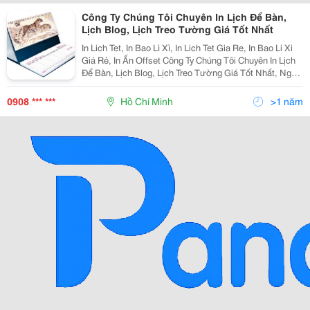
Công Ty Chúng Tôi Chuyên In Lịch Để Bàn,
Lịch Blog, Lịch Treo Tường Giá Tốt Nhất
In Lich Tet, In Bao Lì Xì, In Lich Tet Gia Re, In Bao Li Xi
Giá Rẻ, In Ấn Offset Công Ty Chúng Tôi Chuyên In Lịch
Để Bàn, Lịch Blog, Lịch Treo Tường Giá Tốt Nhất, Ngoài
Ra Chúng Tôi Còn Sản Xuất: - In Tem Nhãn Giấy - Decal,
Tờ Rơi, Tờ Bướm, Cat
0908 *** ***
Hồ Chí Minh
>1 năm