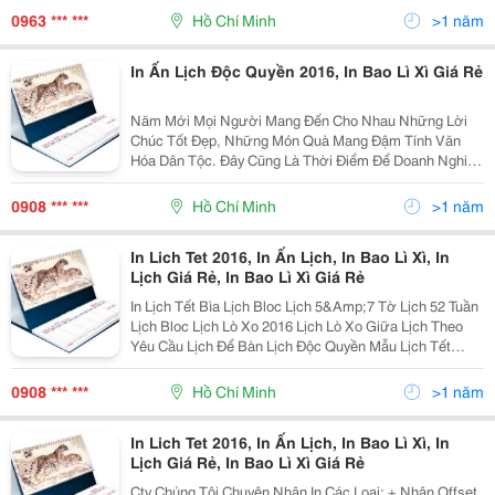
Túi Nhựa, Poster, Banner, Standee,
0963 *** ***
Hồ Chí Minh
>1 năm
In Ấn Lịch Độc Quyền 2016, In Bao Lì Xì Giá Rẻ
Năm Mới Mọi Người Mang Đến Cho Nhau Những Lời
Chúc Tốt Đẹp, Những Món Quà Mang Đậm Tính Văn
Hóa Dân Tộc. Đây Cũng Là Thời Điểm Để Doanh Nghiệp
Quảng Bá Sản Phẩm Và Thương Hiệu Của Mình Việc
Sử Dụng Lịch Tết Để Làm Quà Tặng Không Những
0908 *** ***
Hồ Chí Minh
>1 năm
Mang Những
In Lich Tet 2016, In Ấn Lịch, In Bao Lì Xì, In
Lịch Giá Rẻ, In Bao Lì Xì Giá Rẻ
In Lịch Tết Bìa Lịch Bloc Lịch 5&Amp;7 Tờ Lịch 52 Tuần
Lịch Bloc Lịch Lò Xo 2016 Lịch Lò Xo Giữa Lịch Theo
Yêu Cầu Lịch Để Bàn Lịch Độc Quyền Mẫu Lịch Tết
2014 Sổ Tay Agenda Mẫu Có Sẵn Sổ Tay Độc Quyền
Tản Mạn Tết Thiệp &Ndash; Bao Lì Xì Tết Bao L
0908 *** ***
Hồ Chí Minh
>1 năm
In Lich Tet 2016, In Ấn Lịch, In Bao Lì Xì, In
Lịch Giá Rẻ, In Bao Lì Xì Giá Rẻ
Cty Chúng Tôi Chuyên Nhận In Các Loại: + Nhận Offset