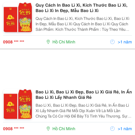
Quy Cách In Bao Lì Xì, Kích Thước Bao Lì Xì,
Bao Lì Xì In Đẹp, Mẫu Bao Lì Xì
Quy Cách In Bao Lì Xì, Kích Thước Bao Lì Xì, Bao Lì Xì
In Đẹp, Mẫu Bao Lì Xì Quy Cách In Bao Lì Xì Quy Cách
Sản Phẩm: Kích Thước Thành Phẩm : Tùy Theo Yêu
Cầu Và Mẫu Của Khách Hàng. Kích Thước Chuẩn Gợi
Ý: 7.3Cm X 16Cm Hoặc 8Cm X 16
0908 *** ***
Hồ Chí Minh
>1 năm
Bao Lì Xì, Bao Lì Xì Đẹp, Bao Lì Xì Giá Rẻ, In Ấn
Bao Lì Xì Lấy Nhanh Giá Rẻ
Bao Lì Xì, Bao Lì Xì Đẹp, Bao Lì Xì Giá Rẻ, In Ấn Bao Lì
Xì Lấy Nhanh Giá Rẻ Mỗi Dịp Xuân Về Là Mỗi Lần
Chúng Ta Có Cơ Hội Để Bày Tỏ Tình Yêu Thương, Sự
Quan Tâm Và Tri Ân Những Người Thân, Khách Hàng,
Đối Tác Làm Ăn Của Mỗi Cá Nhân, Tập Thể. X
0908 *** ***
Hồ Chí Minh
>1 năm