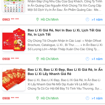
Nhằm Đáp Ứng Nhu Cầu Của Quý Khách, Công Ty Tnhh
In Ấn Quảng Cáo Nguyễn Khôi Chúng Tôi Xin Cung Cấp
Một Số Dịch Vụ In Ấn Sau: Ấn Phẩm Quảng Cáo : Menu,
B Rochure, Catalogue, Leaflet, Lịch, Hộp Giấy, Túi Giấy,
Túi Nhựa, Poster, Banner, Standee, N
0963 *** ***
Hồ Chí Minh
>1 năm
Bao Lì Xì Giá Rẻ, Nơi In Bao Lì Xì, Lịch Tết Giá
Rẻ, In Lịch Tết
Cty Chúng Tôi Chuyên Nhận In Các Loại: + Nhận Offset
Brochure, Catalogue, Lì Xì , Bì Thư...... + In Ấn Bao Lì Xì
Số Lượng Lớn +Nhận Thiệp Xuân Cho Các Công Ty
+Túi Quà Tặng Tết Rất Hân Hạnh Được Phục Vụ. Vui
Lòng Liên Hệ: 0908 772 7
0908 *** ***
Hồ Chí Minh
>1 năm
Bao Lì Xì, Bao Lì Xì Đẹp, Bao Lì Xì Giá Rẻ, In Ấn
Bao Lì Xì Lấy Nhanh Giá Rẻ
Bao Lì Xì, Bao Lì Xì Đẹp, Bao Lì Xì Giá Rẻ, In Ấn Bao Lì
Xì Lấy Nhanh Giá Rẻ Mỗi Dịp Xuân Về Là Mỗi Lần
Chúng Ta Có Cơ Hội Để Bày Tỏ Tình Yêu Thương, Sự
Quan Tâm Và Tri Ân Những Người Thân, Khách Hàng,
Đối Tác Làm Ăn Của Mỗi Cá Nhân, Tập Thể. Xuất
0908 *** ***
Hồ Chí Minh
>1 năm