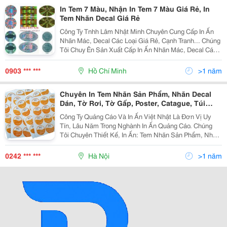
In Tem 7 Màu, Nhận In Tem 7 Màu Giá Rẻ, In
Tem Nhãn Decal Giá Rẻ
Công Ty Tnhh Lâm Nhật Minh Chuyên Cung Cấp In Ấn
Nhãn Mác, Decal Các Loại Giá Rẻ, Cạnh Tranh... Chúng
Tôi Chuy Ên Sản Xuất Cấp In Ấn Nhãn Mác, Decal Các
Loại Giá Rẻ, Cạnh Tranh... ....Với Nhu Cầu Thực Tế Rất
Lớn Về In Ấn Nhãn Mác, Decal Với Kin
0903 *** ***
Hồ Chí Minh
>1 năm
Chuyên In Tem Nhãn Sản Phẩm, Nhãn Decal
Dán, Tờ Rơi, Tờ Gấp, Poster, Catague, Túi
Giấy,...
Công Ty Quảng Cáo Và In Ấn Việt Nhật Là Đơn Vị Uy
Tín, Lâu Năm Trong Nghành In Ấn Quảng Cáo. Chúng
Tôi Chuyên Thiết Kế, In Ấn: Tem Nhãn Sản Phẩm, Nhãn
Decal Dán, Tờ Rơi, Tờ Gấp, Poster, Catague, Túi Giấy,
Phong Bì, Tiêu Đề Thư, Catalogue, Biển
0242 *** ***
Hà Nội
>1 năm