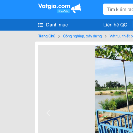
Danh mục
Liên hệ QC
Trang Chủ
Công nghiệp, xây dựng
Vật tư, thiết 