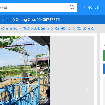
Đăng tin
Liên hệ Quảng Cáo: 02439747875
bị công nghiệp
Thiết bị đo kiểm tra
Cân điện tử
Cân động vật