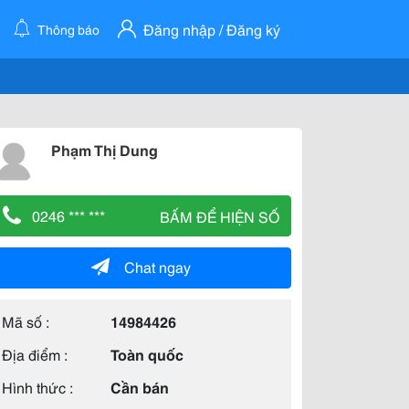
Đăng nhập / Đăng ký
Thông báo
Phạm Thị Dung
0246 *** ***
BẤM ĐỂ HIỆN SỐ
Chat ngay
Mã số :
14984426
Địa điểm :
Toàn quốc
Hình thức :
Cần bán