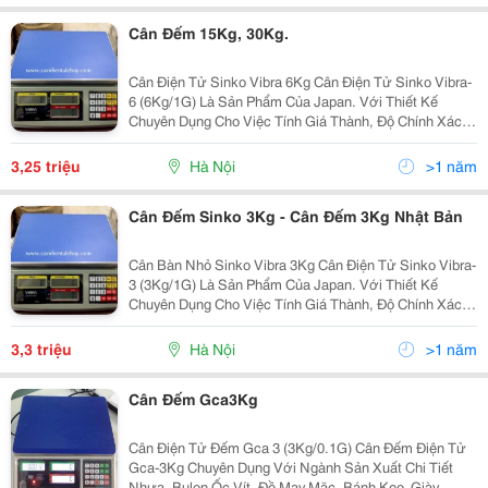
Cân Đếm 15Kg, 30Kg.
Cân Điện Tử Sinko Vibra 6Kg Cân Điện Tử Sinko Vibra-
6 (6Kg/1G) Là Sản Phẩm Của Japan. Với Thiết Kế
Chuyên Dụng Cho Việc Tính Giá Thành, Độ Chính Xác
Cao, Cân Nhà Bếp Sinko Vibra Là Sự Lựa Chọn Hàng
Đầu Cho Các Hộ Kinh Doanh, Siêu Thị, Tạp Hóa Và C
3,25 triệu
Hà Nội
>1 năm
Cân Đếm Sinko 3Kg - Cân Đếm 3Kg Nhật Bản
Cân Bàn Nhỏ Sinko Vibra 3Kg Cân Điện Tử Sinko Vibra-
3 (3Kg/1G) Là Sản Phẩm Của Japan. Với Thiết Kế
Chuyên Dụng Cho Việc Tính Giá Thành, Độ Chính Xác
Cao, Cân Nhà Bếp Sinko Vibra Là Sự Lựa Chọn Hàng
Đầu Cho Các Hộ Kinh Doanh, Siêu Thị, Tạp Hóa V
3,3 triệu
Hà Nội
>1 năm
Cân Đếm Gca3Kg
Cân Điện Tử Đếm Gca 3 (3Kg/0.1G) Cân Đếm Điện Tử
Gca-3Kg Chuyên Dụng Với Ngành Sản Xuất Chi Tiết
Nhựa, Bulon Ốc Vít, Đồ May Mặc, Bánh Kẹo, Giày