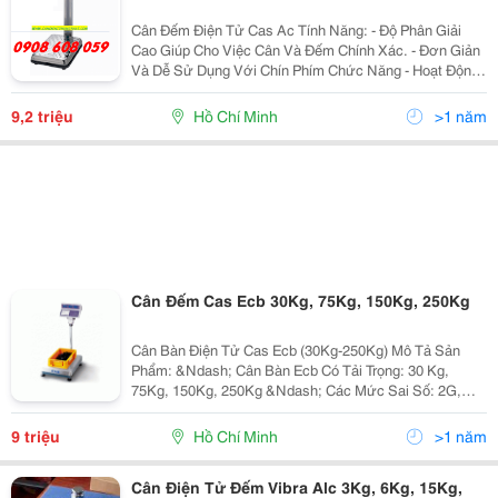
Cân Đếm Điện Tử Cas Ac Tính Năng: - Độ Phân Giải
Cao Giúp Cho Việc Cân Và Đếm Chính Xác. - Đơn Giản
Và Dễ Sử Dụng Với Chín Phím Chức Năng - Hoạt Động
Với Nguồn Điện 220V 50~60Hz, Màn Hình Huỳnh Quang
Rõ Nét - Khay Cân Thép Không Rỉ ...
9,2 triệu
Hồ Chí Minh
>1 năm
Cân Đếm Cas Ecb 30Kg, 75Kg, 150Kg, 250Kg
Cân Bàn Điện Tử Cas Ecb (30Kg-250Kg) Mô Tả Sản
Phẩm: &Ndash; Cân Bàn Ecb Có Tải Trọng: 30 Kg,
75Kg, 150Kg, 250Kg &Ndash; Các Mức Sai Số: 2G,
5G, 10G, 20G. &Ndash; Khung Cân Được Làm Bằng
Thép Không Gỉ, Sơn Tĩnh Điện. &Ndash; Mặt Cân...
9 triệu
Hồ Chí Minh
>1 năm
Cân Điện Tử Đếm Vibra Alc 3Kg, 6Kg, 15Kg,