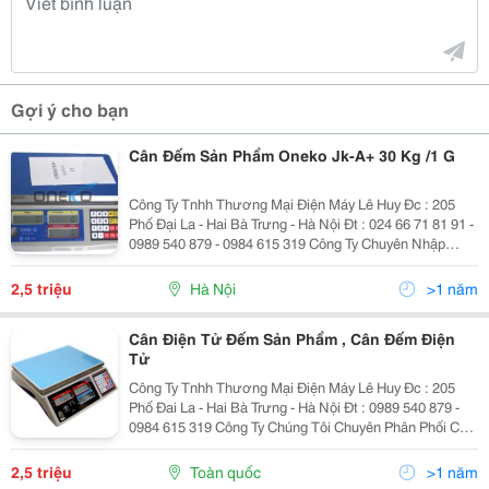
Gợi ý cho bạn
Cân Đếm Sản Phẩm Oneko Jk-A+ 30 Kg /1 G
Công Ty Tnhh Thương Mại Điện Máy Lê Huy Đc : 205
Phố Đại La - Hai Bà Trưng - Hà Nội Đt : 024 66 71 81 91 -
0989 540 879 - 0984 615 319 Công Ty Chuyên Nhập
Khẩu Các Loại Cân Điện Tử Ân Điện Tử Đếm Oneko Jk-
A +( 30Kg/1G)
2,5 triệu
Hà Nội
>1 năm
Cân Điện Tử Đếm Sản Phẩm , Cân Đếm Điện
Tử
Công Ty Tnhh Thương Mại Điện Máy Lê Huy Đc : 205
Phố Đai La - Hai Bà Trưng - Hà Nội Đt : 0989 540 879 -
0984 615 319 Công Ty Chúng Tôi Chuyên Phân Phối Các
Loại Cân Điện Tử Hàng Chính Hãng Cân Điện Tử Đếm
Oneko Jk-A+ (3Kg/0,1G)
2,5 triệu
Toàn quốc
>1 năm