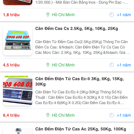
1/20.000.) - Măt Bàn Cân Bằng Inox - Dùng Pin Sạc -
Chức Năng Đếmh Hiển Thị 3 Màn Hình - Số Hiển Thị
6/5/6 (Trọng Lượng/ Đơn Vị Trọng...
1,8 triệu
Hồ Chí Minh
>1 năm
Cân Đếm Cas Cs 2.5Kg, 5Kg, 10Kg, 25Kg
Cân Điện Tử Đếm Cas Cs(2.5Kg-25Kg) Thông Tin Cân
Đếm Cs Cas: &Ndash; Cân Đếm Điện Tử Cs Cas Có
Các Mức Cân: 2.5Kg, 5Kg, 10Kg, 25Kg &Ndash; Giá Trị
Vạch Chia, Sai Số Từ: 0.5G, 1G, 2G, 5G &Ndash; Độ
Phân Giả Hiện Thị: 1/5.000 &Ndash; Chuyên Dùng...
4,5 triệu
Hồ Chí Minh
>1 năm
Cân Đếm Điện Tử Cas Ec-Ii 3Kg, 6Kg, 15Kg,
30Kg
Cân Điện Tử Cas Ec/Ec-Ii (3Kg-30Kg) Thông Số Kỹ
Thuật : Cân Đếm Cas Ec/Ec-Ii 3(3Kg X 0.1G) Cân Đếm
Cas Ec/Ec-Ii 6(6Kg X 0.2G) Cân Đếm Cas Ec/Ec-Ii
7.5(7.5Kg X 0.5G) Cân Đếm Cas Ec/Ec-Ii 15(15Kg X
0.5G) Cân Đếm Cas Ec/Ec-Ii (30Kg X 1G) ...
6,4 triệu
Hồ Chí Minh
>1 năm
Cân Đếm Điện Tử Cas Ac 25Kg, 50Kg, 100Kg