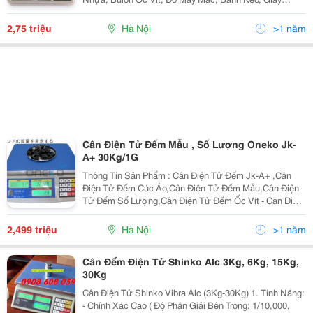
Dép... Cân Bàn Nhỏ Gca Đạt Độ Chính Xác Tiêu Chuẩn
Cấp Iii-Oiml, Thiết Kế Sang Trọng, Đẹp Mắt. Đặc B
2,75 triệu
Hà Nội
>1 năm
Cân Điện Tử Đếm Mẫu , Số Lượng Oneko Jk-
A+ 30Kg/1G
Thông Tin Sản Phẩm : Cân Điện Tử Đếm Jk-A+ ,Cân
Điện Tử Đếm Cúc Áo,Cân Điện Tử Đếm Mẫu,Cân Điện
Tử Đếm Số Lượng,Cân Điện Tử Đếm Ốc Vít - Can Dien
Tu Dem Nhat Ban Hình Ảnh Chi Tiết: 1.Đặc Điểm Của
Cân Đếm Số Lượng Oneko Jk-A+ - Chính Xá
2,499 triệu
Hà Nội
>1 năm
Cân Đếm Điện Tử Shinko Alc 3Kg, 6Kg, 15Kg,
30Kg
Cân Điện Tử Shinko Vibra Alc (3Kg-30Kg) 1. Tính Năng:
- Chính Xác Cao ( Độ Phân Giải Bên Trong: 1/10,000,