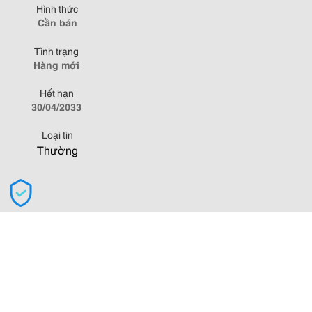
Hình thức
Cần bán
Tình trạng
Hàng mới
Hết hạn
30/04/2033
Loại tin
Thường
Để mua hàng an toàn trên Rao vặt, quý khách vui lòng không thực
hiện thanh toán trước cho người đăng tin!
Từ khóa gợi ý:
Bình luận