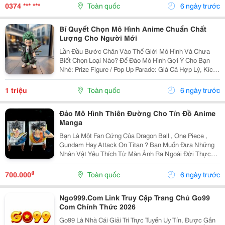
Sở Hữu Một Góc Trưng Bày Đẹp Mắt Tại Nhà Không Chỉ
0374 *** ***
Toàn quốc
6 ngày trước
Giúp...
Bí Quyết Chọn Mô Hình Anime Chuẩn Chất
Lượng Cho Người Mới
Lần Đầu Bước Chân Vào Thế Giới Mô Hình Và Chưa
Biết Chọn Loại Nào? Để Đảo Mô Hình Gợi Ý Cho Bạn
Nhé: Prize Figure / Pop Up Parade: Giá Cả Hợp Lý, Kích
Thước Vừa Phải &Mdash; Lựa Chọn Hoàn Hảo Cho
Các Bạn Mới Tập Chơi. Scale Figure (1/7,...
1 triệu
Toàn quốc
6 ngày trước
Đảo Mô Hình Thiên Đường Cho Tín Đồ Anime
Manga
Bạn Là Một Fan Cứng Của Dragon Ball , One Piece ,
Gundam Hay Attack On Titan ? Bạn Muốn Đưa Những
Nhân Vật Yêu Thích Từ Màn Ảnh Ra Ngoài Đời Thực?
Welcome To Đảo Mô Hình &Mdash; Nơi Quy Tụ Hàng
Loạt Mô Hình Anime/Manga Sắc Nét, Chuẩn Từng Chi
₫
700.000
Toàn quốc
6 ngày trước
Tiết! ...
Ngo999.Com Link Truy Cập Trang Chủ Go99
Com Chính Thức 2026
Go99 Là Nhà Cái Giải Trí Trực Tuyến Uy Tín, Được Gắn