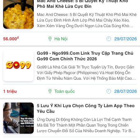
Mac And Cheese: 5 Bí Quyết Kỹ Thuật Khò
Phô Mai Khè Lửa Cực Đỉn
Mac And Cheese: 5 Bí Quyết Kỹ Thuật Khò Phô Mai Khè
Lửa Cực Đỉnh Hình Ảnh Lớp Phô Mai Chảy Xèo Xèo,
Xém Xém Vàng Óng Dưới Ngọn Lửa Của Súng Khò
Nhiệt Chắc Chắn Là "Vũ Khí" Đốn Gục Mọi Tín Đồ Ẩm
Thực. Vậy Kỹ Thuật Khò Phô Mai (Cheese Torching)
₫
56.000
Hà Nội
29/07/2026
Trong...
Go99 - Ngo999.Com Link Truy Cập Trang Chủ
Go99 Com Chính Thức 2026
Go99 Là Nhà Cái Giải Trí Trực Tuyến Uy Tín, Được Gắn
Với Giấy Phép Pagcor (Philippines) Và Hoạt Động Ổn
Định Từ Nhiều Năm Qua. Với Hệ Thống Bảo Mật Cao
Cùng Quy Trình Vận Hành Minh Bạch, Go99 Mang Đến
Môi Trường Cá Cược An Toàn Và Đáng Tin Cậy Cho...
1 triệu
Toàn quốc
28/07/2026
5 Lưu Ý Khi Lựa Chọn Công Ty Làm App Theo
Yêu Cầu
Ứng Dụng Di Động Không Còn Là Lợi Thế Cạnh Tranh
Mà Đã Trở Thành Một Phần Quan Trọng Trong Chiến
Lược Chuyển Đổi Số Của Nhiều Doanh Nghiệp. Từ Bán
Hàng, Chăm Sóc Khách Hàng Đến Quản Lý Nội Bộ,