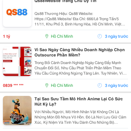
Qs88Website Trang Chu Uy Tin
Qs88 Thương Hiệu: Qs88 Website:
Https://Qs88.Website/ Địa Chỉ: 666/Lê Trọng Tấn/5
11/11, Khu Phố 3, Bình Hưng Hòa, Hồ Chí Minh, Việt
Nam Số Điện Thoại: 0327827625 Email:
Qs88.Website@Gmail.com
1 tỷ
Hồ Chí Minh
3 ngày trước
Vì Sao Ngày Càng Nhiều Doanh Nghiệp Chọn
Outsource Phần Mềm?
Trong Bối Cảnh Doanh Nghiệp Ngày Càng Đẩy Mạnh
Chuyển Đổi Số, Nhu Cầu Phát Triển Phần Mềm Theo
Yêu Cầu Cũng Không Ngừng Tăng Lên. Tuy Nhiên, Việc
Xây Dựng Một Đội Ngũ It Nội Bộ Thường Đòi Hỏi Nhiều
Thời Gian, Chi Phí Tuyển Dụng Và Nguồn Lực Quản
0839 *** ***
Hồ Chí Minh
3 ngày trước
Lý....
Tại Sao Sưu Tầm Mô Hình Anime Lại Có Sức
Hút Kỳ Lạ?
Với Nhiều Người, Mô Hình Nhân Vật Không Chỉ Là
Những Món Đồ Nhựa Vô Hồn. Đó Là Nơi Lưu Giữ Cảm
Xúc, Kỷ Niệm Và Tình Yêu Dành Cho Những Bộ
Anime/Manga Gắn Liền Với Tuổi Thơ Hay Thanh Xuân.