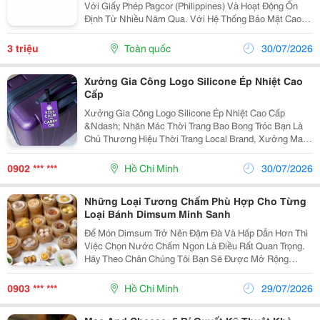
Với Giấy Phép Pagcor (Philippines) Và Hoạt Động Ổn
Định Từ Nhiều Năm Qua. Với Hệ Thống Bảo Mật Cao
Cùng Quy Trình Vận Hành Minh Bạch, Go99 Mang Đến
Môi Trường Cá Cược An Toàn Và Đáng Tin Cậy Cho...
3 triệu
Toàn quốc
30/07/2026
Xưởng Gia Công Logo Silicone Ép Nhiệt Cao
Cấp
Xưởng Gia Công Logo Silicone Ép Nhiệt Cao Cấp
&Ndash; Nhãn Mác Thời Trang Bao Bong Tróc Bạn Là
Chủ Thương Hiệu Thời Trang Local Brand, Xưởng May
Quần Áo Thể Thao Hay Đơn Vị Gia Công Balo, Túi Xách
Xuất Khẩu Đang Tìm Kiếm Một Giải Pháp Nhãn Mác
0902 *** ***
Hồ Chí Minh
30/07/2026
Cao...
Những Loại Tương Chấm Phù Hợp Cho Từng
Loại Bánh Dimsum Minh Sanh
Để Món Dimsum Trở Nên Đậm Đà Và Hấp Dẫn Hơn Thì
Việc Chọn Nước Chấm Ngon Là Điều Rất Quan Trọng.
Hãy Theo Chân Chúng Tôi Bạn Sẽ Được Mở Rộng
Thêm Về Những Loại Tương Chấm Phù Hợp Cho Từng
Loại Bánh Dimsum . 1. Nước Chấm Có Vai Trò Gì?
0903 *** ***
Hồ Chí Minh
29/07/2026
Nước Chấm...