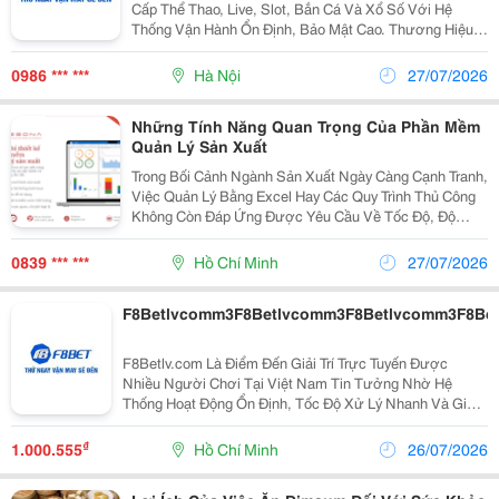
Cấp Thể Thao, Live, Slot, Bắn Cá Và Xổ Số Với Hệ
Thống Vận Hành Ổn Định, Bảo Mật Cao. Thương Hiệu
Chú Trọng Minh Bạch Trả Thưởng, Hỗ Trợ 24/7 Và Liên
Tục Cập Nhật Ưu Đãi Hấp Dẫn Cho Người Chơi.
0986 *** ***
Hà Nội
27/07/2026
Những Tính Năng Quan Trọng Của Phần Mềm
Quản Lý Sản Xuất
Trong Bối Cảnh Ngành Sản Xuất Ngày Càng Cạnh Tranh,
Việc Quản Lý Bằng Excel Hay Các Quy Trình Thủ Công
Không Còn Đáp Ứng Được Yêu Cầu Về Tốc Độ, Độ
Chính Xác Và Khả Năng Mở Rộng. Chính Vì Vậy, Triển
Khai Phần Mềm Quản Lý Sản Xuất Đang Trở Thành
0839 *** ***
Hồ Chí Minh
27/07/2026
Giải...
F8Betlvcomm3F8Betlvcomm3F8Betlvcomm3F8Be
F8Betlv.com Là Điểm Đến Giải Trí Trực Tuyến Được
Nhiều Người Chơi Tại Việt Nam Tin Tưởng Nhờ Hệ
Thống Hoạt Động Ổn Định, Tốc Độ Xử Lý Nhanh Và Giao
Diện Thân Thiện Trên Cả Máy Tính Lẫn Thiết Bị Di Động.
Với Phương Châm Hiện Đại &Ndash; An Toàn...
₫
1.000.555
Hồ Chí Minh
26/07/2026