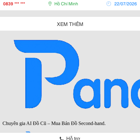
Dễ Gặp Phải Các Vấn Đề Như Tồn Kho Không Chính
0839 *** ***
Hồ Chí Minh
22/07/2026
Xác,...
XEM THÊM
Hỗ trợ