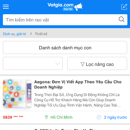
Dịch vụ, giải trí
Thiết kế
Danh sách danh mục con
Lọc nâng cao
Aegona: Đơn Vị Viết App Theo Yêu Cầu Cho
Doanh Nghiệp
Trong Thời Đại Số, Ứng Dụng Di Động Không Chỉ Là
Công Cụ Hỗ Trợ Khách Hàng Mà Còn Giúp Doanh
Nghiệp Tối Ưu Quy Trình Vận Hành, Nâng Cao Trải
Nghiệm Người Dùng Và Tạo Lợi Thế Cạnh Tranh. Tuy
Nhiên, Mỗi Doanh Nghiệp Đều Có Nhu Cầu Và Quy Trình
0839 *** ***
Hồ Chí Minh
2 ngày trước
Riêng,...