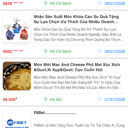
Mobile App Giúp Tối Ưu Quy Trình Vận Hành Và Nâng
0839 *** ***
Hồ Chí Minh
28/07/2026
Cao...
Nhận Sản Xuất Móc Khóa Cao Su Quà Tặng
Sự Lựa Chọn Ưa Thích Của Nhiều Doanh
Nghiệp
Móc Khóa Cao Su Quà Tặng Đã Trở Thành Sự Lựa
Chọn Ưa Thích Của Nhiều Doanh Nghiệp, Đặc Biệt Là
Trong Các Sự Kiện Và Chương Trình Quảng Bá Thương
Hiệu. Với Khả Năng Biến Đổi Linh Hoạt Của Chất Liệu
Cao Su, Sản Phẩm Này Không Chỉ Là Một Phương
0902 *** ***
Hồ Chí Minh
28/07/2026
Tiện...
Món Mới Mac And Cheese Phô Mai Xúc Xích
&Quot;Xì Xụp&Quot; Cực Cuốn Hút
Món Mới Mac And Cheese Phô Mai Xúc Xích "Xì Xụp"
Cực Cuốn Hút Bạn Đã Sẵn Sàng Để "F5" Vị Giác Của
Mình Chưa? Tín Đồ Mê Phô Mai Và Các Món Ăn Vặt
Nóng Hổi Chắc Chắn Không Thể Bỏ Qua Siêu Phẩm
Món Mới Mac And Cheese Đang Làm Mưa Làm Gió
₫
56.000
Hà Nội
27/07/2026
Thời Gian Gần...
F8Bet...........................
F8Bet Là Nền Tảng Trực Tuyến Uy Tín Tại Châu Á, Cung