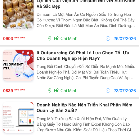
Lợi Ích Của Việc Ăn Dimsum Đối Với Sức Khỏe
Và Sắc Đẹp
Dimsum Là Một Món Ăn Có Nguồn Gốc Từ Trung Hoa
Có Hương Vị Thơm Ngon Đặc Biệt. Không Chỉ Thế Đây
Còn Được Biết Đến Là Một Món Ăn Giàu Dinh Dưỡng,
Rất Tốt Cho Sức Khỏe. Hôm Nay, Chúng Ta Cùng Tìm
Hiểu Về Những Lợi Ích Của Việc Ăn Dimsum Đối Với
0903 *** ***
Hồ Chí Minh
25/07/2026
Sức...
It Outsourcing Có Phải Là Lựa Chọn Tối Ưu
Cho Doanh Nghiệp Hiện Nay?
Trong Bối Cảnh Chuyển Đổi Số Diễn Ra Mạnh Mẽ, Nhiều
Doanh Nghiệp Phải Đối Mặt Với Bài Toán Thiếu Hụt
Nhân Sự Công Nghệ, Chi Phí Tuyển Dụng Cao Và Áp
Lực Đưa Sản Phẩm Ra Thị Trường Trong Thời Gian
Ngắn. Chính Vì Vậy, It Outsourcing Đang Trở Thành
0839 *** ***
Hồ Chí Minh
23/07/2026
Lựa...
Doanh Nghiệp Nào Nên Triển Khai Phần Mềm
Quản Lý Sản Xuất?
Trong Môi Trường Sản Xuất Hiện Đại, Việc Quản Lý
Bằng Giấy Tờ Hoặc Bảng Tính Excel Không Còn Đáp
Ứng Được Nhu Cầu Kiểm Soát Dữ Liệu Theo Thời Gian
Thực. Khi Quy Mô Sản Xuất Mở Rộng, Doanh Nghiệp