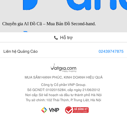
Hỗ trợ
Liên hệ Quảng Cáo
02439747875
MUA SẮM HẠNH PHÚC, KINH DOANH HIỆU QUẢ
Công ty Cổ phần VNP Group.
Số GCNDT: 0102015284, cấp ngày 21/06/2012
Nơi cấp: Sở kế hoạch và đầu tư thành phố Hà Nội
Trụ sở chính: 102 Thái Thịnh, P. Trung Liệt, Hà Nội