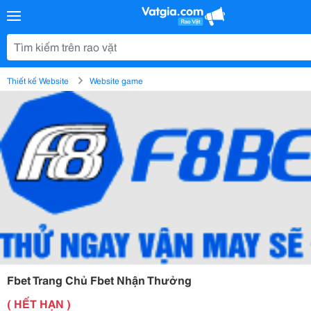
Thiết kế Website
Website game
Fbet Trang Chủ Fbet Nhận Thưởng
( HẾT HẠN )