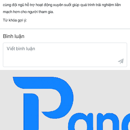
cùng đội ngũ hỗ trợ hoạt động xuyên suốt giúp quá trình trải nghiệm liền
mạch hơn cho người tham gia.
Từ khóa gợi ý:
Bình luận