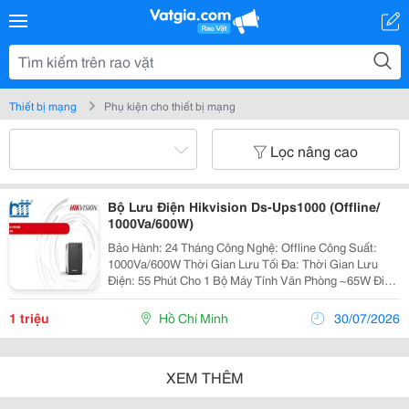
Thiết bị mạng
Phụ kiện cho thiết bị mạng
Lọc nâng cao
Bộ Lưu Điện Hikvision Ds-Ups1000 (Offline/
1000Va/600W)
Bảo Hành: 24 Tháng Công Nghệ: Offline Công Suất:
1000Va/600W Thời Gian Lưu Tối Đa: Thời Gian Lưu
Điện: 55 Phút Cho 1 Bộ Máy Tính Văn Phòng ~65W Điện
Áp Vào/ Ra: - 160 Vac Đến 260 Vac - 210 Vac Đến 235
Vac Cổng Giao Tiếp: - Tích Hợp Dây Điện...
1 triệu
Hồ Chí Minh
30/07/2026
XEM THÊM