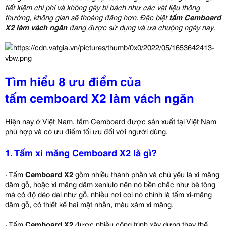
tiết kiệm chi phí và không gây bí bách như các vật liệu thông
thường, không gian sẽ thoáng đãng hơn. Đặc biệt
tấm Cemboard
X2 làm vách ngăn
đang được sử dụng và ưa chuộng ngày nay
.
Tìm hiểu 8 ưu điểm của
tấm cemboard X2 làm vách ngăn
Hiện nay ở Việt Nam, tấm Cemboard được sản xuất tại Việt Nam
phù hợp và có ưu điểm tối ưu đối với người dùng.
1. Tấm xi măng Cemboard X2 là gì?
· Tấm
Cemboard X2
gồm nhiều thành phần và chủ yếu là xi măng
dăm gỗ, hoặc xi măng dăm xenlulo nên nó bền chắc như bê tông
mà có độ dẻo dai như gỗ, nhiều nơi coi nó chính là tấm xi-măng
dăm gỗ, có thiết kế hai mặt nhẵn, màu xám xi măng.
· Tấm
Cemboard X2
được nhiều công trình xây dựng thay thế