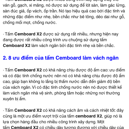
ván gỗ, gạch, xi măng, nó được sử dụng để lót sàn, làm gác lửng,
sàn đúc giả, ốp vách, ốp trần. Nó tạo hiệu quả cao bới đặc tính và
những đặc điểm như nhẹ, bền chắc như bê tông, dẻo dai như gỗ,
chống mối mọt, chống nước.
· Tấm
Cemboard X2
được sử dụng rất nhiều, nhưng hiện nay
đang được rất nhiều công trình ưu chuộng sử dụng tấm
Cemboard X2
làm vách ngăn bởi đặc tính nhẹ và bền chắc.
2. 8 ưu điểm của tấm Cemboard làm vách ngăn
· Tấm
Cemboard X2
có khả năng chịu được độ ẩm cao: ưu điểm
và có đặc tính chống nước nên nó có khả năng chịu được độ ẩm
cao, giúp bạn không lo lắng bị thấm nước dẫn đến giảm độ bền
của vách ngăn. Vì có đặc tính chống nước nên nó được thiết kế
làm vách ngăn nhà vệ sinh, phòng tắm hoặc những nơi thường
xuyên bị ẩm.
· Tấm
Cemboard X2
có khả năng cách âm và cách nhiệt tốt: đây
cũng là một ưu điểm vượt trội của tấm
cemboard X2
, giúp nó là
lựa chọn hàng đầu cho nhiều công trình xây dựng. Một
tấm
Cemboard X2
có chiều dày tương đương với chiều dày của