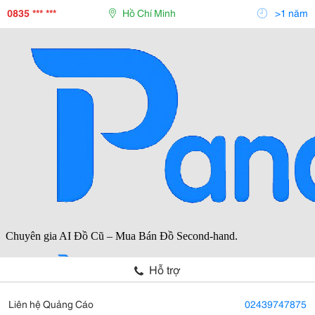
Xô 11.35Kg (25Lb) * Đặc Điểm: Dạng Bột, Tan Tốt,
0835 *** ***
Hồ Chí Minh
>1 năm
Hỗ trợ
Liên hệ Quảng Cáo
02439747875