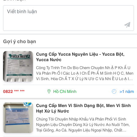
Gợi ý cho bạn
Cung Cấp Yucca Nguyên Liệu - Yucca Bột,
Yucca Nước
Công Ty Tnhh Tm Dv Bio Chem Chuyên Nh Ậ P Kh Ẩ U
Và Phân Ph Ố I Các Lo Ạ I Ch Ế Ph Ẩ M Sinh H Ọ C, Men
Vi Sinh, Hóa Ch Ấ T X Ử Lý N Ướ C Và Nhi Ề U Lo Ạ I
Nguyên Li Ệ U Đ Ặ C Tr Ị , B Ổ Sung Th Ứ C Ăn Cho
Ngành Th Ủ Y S Ả N. V Ớ I Nhi Ề U S Ả N Ph
0822 *** ***
Hồ Chí Minh
>1 năm
Cung Cấp Men Vi Sinh Dạng Bột, Men Vi Sinh
Hạt Xử Lý Nước
Chúng Tôi Chuyên Nhập Khẩu Và Phân Phối Vi Sinh
Nguyên Liệu Chuyên Dùng Xử Lý Nước Ao Nuôi Tôm,
Trại Giống, Ao Cá. Nguyên Liệu Ngoại Nhập, Chất
Lượng Cao, Giải Pháp Toàn Diện Cho Ao. * Quy Cách: