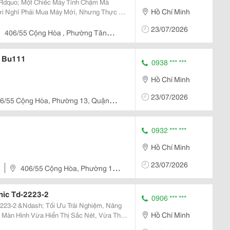
dquo; Một Chiếc Máy Tính Chậm Mà
Hồ Chí Minh
ấp Ram: Mở
23/07/2026
 Chạy Phần...
406/55 Cộng Hòa , Phường Tân
v Bu111
0938 *** ***
Hồ Chí Minh
23/07/2026
6/55 Cộng Hòa, Phường 13, Quận
nh
0932 *** ***
Hồ Chí Minh
23/07/2026
406/55 Cộng Hòa, Phường 13,
ic Td-2223-2
0906 *** ***
23-2 &Ndash; Tối Ưu Trải Nghiệm, Nâng
Hồ Chí Minh
háp Hoàn Hảo Dành Cho Văn Phòng, Bán