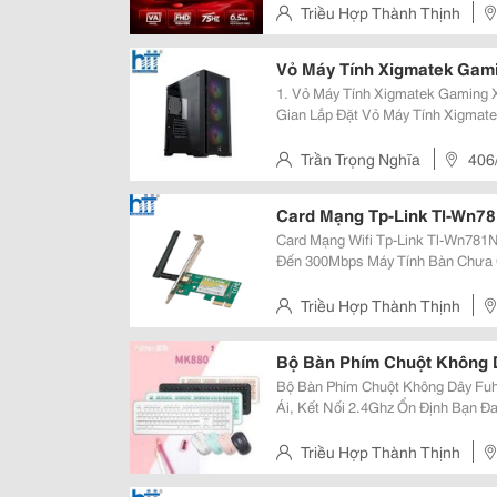
Hàng, Giáo Dục Và Giải Trí! ...
Triều Hợp Thành Thịnh
Bình , Thành Phố Hồ Chí Minh
Vỏ Máy Tính Xigmatek Gamin
1. Vỏ Máy Tính Xigmatek Gaming X
Gian Lắp Đặt Vỏ Máy Tính Xigmatek Gaming X Ii 3F Được Thiết Kế Theo
Phong Cách Gaming Hiện Đại Với 
Độ Bền Cao Và Khả Năng Chịu Lực 
Trần Trọng Nghĩa
406
Tp.hcm
Card Mạng Tp-Link Tl-Wn7
Card Mạng Wifi Tp-Link Tl-Wn781N
Đến 300Mbps Máy Tính Bàn Chưa Có Wi-Fi Hoặc Cần Nâng Cấp Kết Nối
Không Dây? Tp-Link Tl-Wn781Nd Là
Kiệm Cho Gia Đình, Văn Phòng Và 
Triều Hợp Thành Thịnh
Bình , Thành Phố Hồ Chí Minh
Bộ Bàn Phím Chuột Không 
Bộ Bàn Phím Chuột Không Dây Fuh
Ái, Kết Nối 2.4Ghz Ổn Định Bạn Đang Tìm Kiếm Bộ Bàn Phím Chuột Không
Dây Chất Lượng Cho Học Tập, Là
Fuhlen Mk880 Wireless Mouse Key
Triều Hợp Thành Thịnh
Bình , Thành Phố Hồ Chí Minh