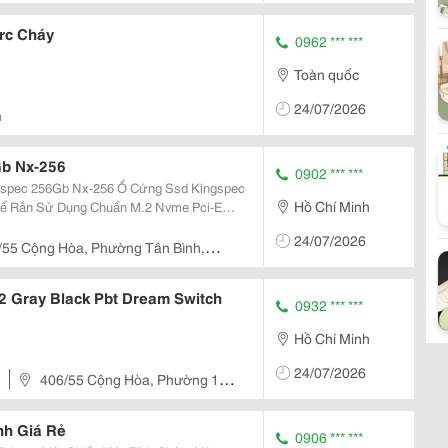
ực Cháy
0962 *** ***
Toàn quốc
24/07/2026
m
b Nx-256
0902 *** ***
Nx-256 Ổ Cứng Ssd Kingspec
Hồ Chí Minh
ể Rắn Sử Dụng Chuẩn M.2 Nvme Pci-E
ay Thế Cho Ổ Cứng Hdd Truyền Thống Và
24/07/2026
ng Tối Ưu Tốc...
/55 Cộng Hòa, Phường Tân Bình,
 Gray Black Pbt Dream Switch
0932 *** ***
Hồ Chí Minh
24/07/2026
406/55 Cộng Hòa, Phường 13,
nh Giá Rẻ
0906 *** ***