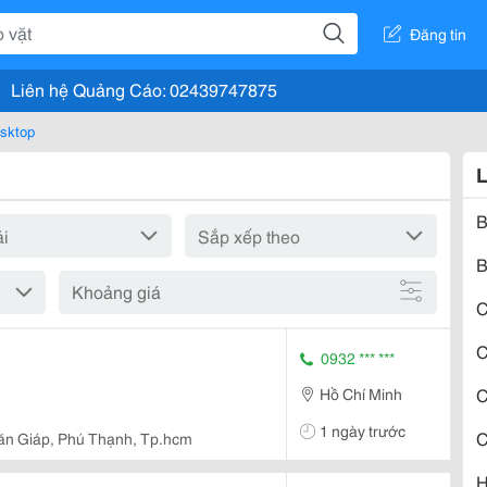
Đăng tin
Liên hệ Quảng Cáo: 02439747875
esktop
L
B
B
Khoảng giá
0932 *** ***
C
Hồ Chí Minh
1 ngày trước
C
ăn Giáp, Phú Thạnh, Tp.hcm