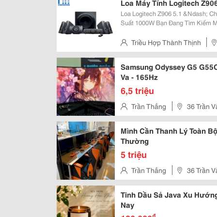
Loa Máy Tính Logitech Z906
Loa Logitech Z906 5.1 &Ndash; Ch
Suất 1000W Bạn Đang Tìm Kiếm Một Hệ Thống Loa 5.1 Cho Trải Nghiệm Xem
Phim, Chơi Game Và Nghe Nhạc Đ
Lượng Âm Thanh Chuẩn Rạp Ngay 
Triều Hợp Thành Thịnh
Bình , Thành Phố Hồ Chí Minh
Samsung Odyssey G5 G55C 
Va - 165Hz
6,5 triệu
Trần Thắng
36 Trần V
Mình Cần Thanh Lý Toàn B
Thường
5 triệu
Trần Thắng
36 Trần V
Tinh Dầu Sả Java Xu Hướn
Nay
₫