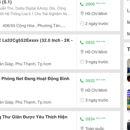
 (5.1)
0906 *** ***
uẩn Thx, Dolby Digital &Amp; Dts, Công
L
Hồ Chí Minh
ỉnh Cao? Logitech Z906 Sẽ Mang Đến Chất
M
2 ngày trước
Tại Nhà...
406/55 Cộng Hòa , Phường Tân
M
Ls32Cg552Eexxv (32.0 Inch - 2K -
0932 *** ***
M
T
Hồ Chí Minh
M
3 ngày trước
ăn Giáp, Phú Thạnh, Tp.hcm
M
ộ Phòng Net Đang Hoạt Động Bình
N
0932 *** ***
Hồ Chí Minh
P
3 ngày trước
ăn Giáp, Phú Thạnh, Tp.hcm
S
g Thư Giãn Được Yêu Thích Hiện
0934 *** ***
T
Toàn quốc