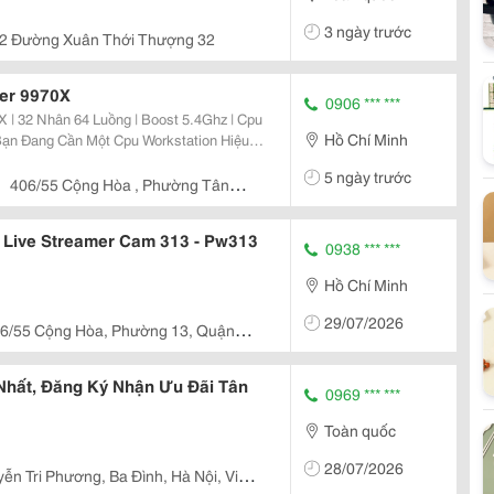
U
3 ngày trước
2 Đường Xuân Thới Thượng 32
U
er 9970X
0906 *** ***
U
 | 32 Nhân 64 Luồng | Boost 5.4Ghz | Cpu
Hồ Chí Minh
V
nder 3D, Ai, Thiết Kế Kỹ Thuật Hay Xử Lý
5 ngày trước
.
406/55 Cộng Hòa , Phường Tân
Live Streamer Cam 313 - Pw313
0938 *** ***
Hồ Chí Minh
29/07/2026
6/55 Cộng Hòa, Phường 13, Quận
nh
Nhất, Đăng Ký Nhận Ưu Đãi Tân
0969 *** ***
Toàn quốc
28/07/2026
ễn Tri Phương, Ba Đình, Hà Nội, Việt