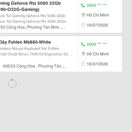
ming Geforce Rtx 5090 32Gb
0902 *** ***
5090-O32G-Gaming)
Hồ Chí Minh
sus Tuf Gaming Geforce Rtx 5090 32Gb
16/07/2026
 Triển Dành Cho Người Dùng Yêu Cầu Hiệu
/55 Cộng Hòa, Phường Tân Bình,
Đặt Yếu Tố...
Dây Fuhlen Mk880-White
0906 *** ***
ireless Mouse Keyboard Set Fuhlen
Hồ Chí Minh
huẩn Cho Người Dùng Văn Phòng. Đầu Tiếp
16/07/2026
no...
406/55 Cộng Hòa , Phường Tân