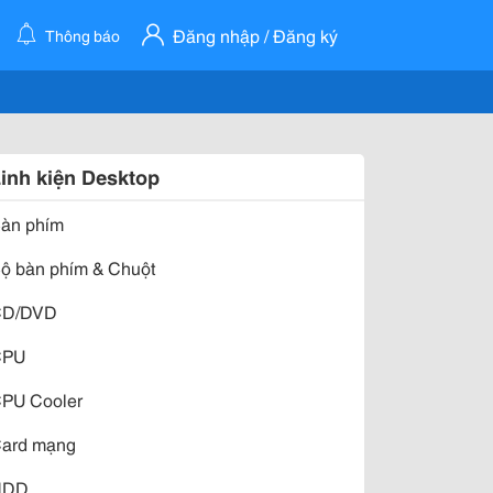
Đăng nhập / Đăng ký
Thông báo
inh kiện Desktop
àn phím
ộ bàn phím & Chuột
CD/DVD
CPU
PU Cooler
ard mạng
HDD