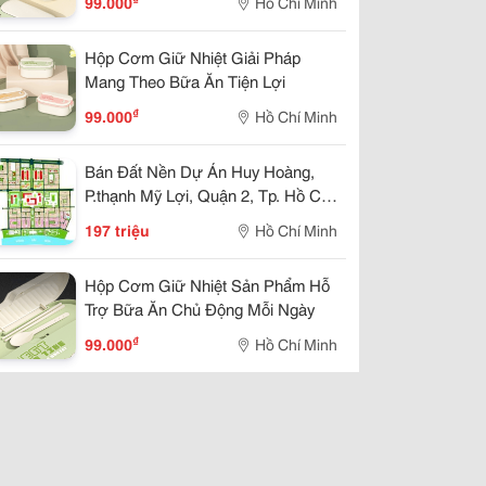
99.000
Hồ Chí Minh
Hộp Cơm Giữ Nhiệt Giải Pháp
Mang Theo Bữa Ăn Tiện Lợi
₫
99.000
Hồ Chí Minh
Bán Đất Nền Dự Án Huy Hoàng,
P.thạnh Mỹ Lợi, Quận 2, Tp. Hồ Chí
Minh (15X20M) Giá 197Tr/M2
197 triệu
Hồ Chí Minh
Hộp Cơm Giữ Nhiệt Sản Phẩm Hỗ
Trợ Bữa Ăn Chủ Động Mỗi Ngày
₫
99.000
Hồ Chí Minh