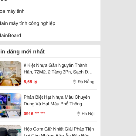
oa máy tính
ain máy tính công nghiệp
ainBoard
ouse
in đăng mới nhất
àn hình CRT
# Kiệt Nhựa Gần Nguyễn Thành
àn hình LCD
Hãn, 72M2, 2 Tầng 3Pn, Sạch Đẹp
5.X Tỷ
5,65 tỷ
Đà Nẵng
guồn điện
C Case
Phân Biệt Hạt Nhựa Màu Chuyên
Dụng Và Hạt Màu Phổ Thông
RAM
0916 *** ***
Hà Nội
ound Card
Hộp Cơm Giữ Nhiệt Giải Pháp Tiện
V Card
Lợi Cho Những Bữa Ăn Bận Rộn