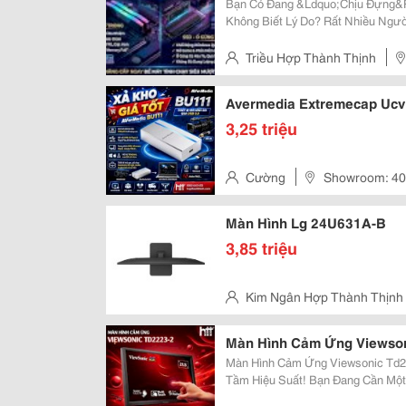
Bạn Có Đang &Ldquo;Chịu Đựng&R
Không Biết Lý Do? Rất Nhiều Người Nghĩ Phải Mua Máy Mới, Nhưng Thực Ra
Chỉ Cần Nâng Cấp Ram Hoặc Ssd Là Đủ Dấu Hiệu Nên Nâng C
Nhiều Tab Chrome Bị Treo
Triều Hợp Thành Thịnh
Bình , Thành Phố Hồ Chí Minh
Avermedia Extremecap Uc
3,25 triệu
Cường
Showroom: 40
Tân Bình, Thành Phố Hồ Chí Mi
Màn Hình Lg 24U631A-B
3,85 triệu
Kim Ngân Hợp Thành Thịnh
Quận Tân Bình
Màn Hình Cảm Ứng Viewson
Màn Hình Cảm Ứng Viewsonic Td22
Tầm Hiệu Suất! Bạn Đang Cần Một Màn Hình Vừa Hiển Thị Sắc Nét, Vừa Thao
Tác Linh Hoạt? - Chính Là Giải P