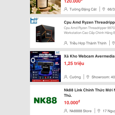
120.000
Tường Đặng Cát
66/3
Cpu Amd Ryzen Threadripp
Cpu Amd Ryzen Threadripper 9970X
Workstation Cao Cấp Chính Hãng Bạn Đang Cần Một Cpu Workstation Hiệu
Năng Cực Mạnh Cho Dựng Phim, Re
Dữ Liệu Chuyên Sâu? Amd Ryzen..
Triều Hợp Thành Thịnh
Bình , Thành Phố Hồ Chí Minh
Xả Kho Webcam Avermedia 
1,25 triệu
Cường
Showroom: 40
Tân Bình, Thành Phố Hồ Chí Mi
Nk88 Link Chính Thức Mới 
Thủ.
₫
10.000
Nk8888 Store
17 Nguy