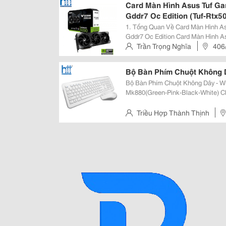
Card Màn Hình Asus Tuf Ga
Gddr7 Oc Edition (Tuf-Rtx
1. Tổng Quan Về Card Màn Hình A
Gddr7 Oc Edition Card Màn Hình Asus Tuf Gaming Geforce Rtx 5090 32Gb
Gddr7 Oc Edition Được Asus Phát
Trần Trọng Nghĩa
406
Năng Đồ Họa Cực Cao Nhưng Vẫn 
Tp.hcm
Bộ Bàn Phím Chuột Không 
Bộ Bàn Phím Chuột Không Dây - W
Mk880(Green-Pink-Black-White) Chuột Chuột Được Thiết Kế Ergonomic Sử
Dụng Mắt Đọc Avago Nổi Tiếng, C
Nhận Mini Receiver, Công Nghệ Na
Triều Hợp Thành Thịnh
Bình , Thành Phố Hồ Chí Minh