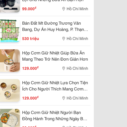
SB & IEEE1394 card
₫
99.000
Hồ Chí Minh
SB Memory 3.0
Bán Đất Mt Đường Trương Văn
Bang, Dự Án Huy Hoàng, P. Thạnh
SB memory
Mỹ Lợi, Quận 2, (8X21M) Giá
530 triệu
Hồ Chí Minh
ideo Card
530Tr/M2
Hộp Cơm Giữ Nhiệt Giúp Bữa Ăn
Webcam
Mang Theo Trở Nên Đơn Giản Hơn
₫
129.000
Hồ Chí Minh
Hộp Cơm Giữ Nhiệt Lựa Chọn Tiện
Ích Cho Người Thích Mang Cơm
Từ Nhà
₫
129.000
Hồ Chí Minh
Hộp Cơm Giữ Nhiệt Người Bạn
Đồng Hành Trong Những Ngày Bận
Rộn
₫