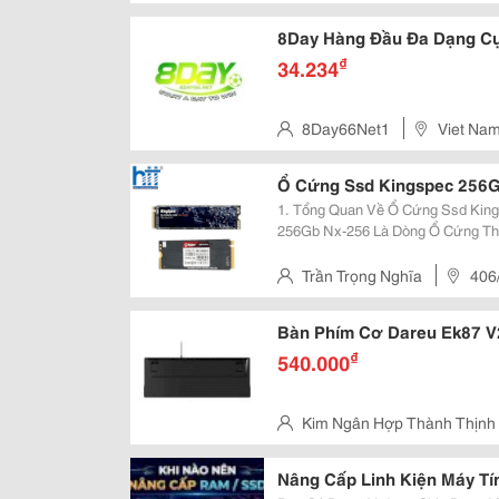
Nam
8Day Hàng Đầu Đa Dạng C
₫
34.234
8Day66Net1
Viet Na
Ổ Cứng Ssd Kingspec 256G
1. Tổng Quan Về Ổ Cứng Ssd Kingspec 256Gb 
256Gb Nx-256 Là Dòng Ổ Cứng Th
Gen3 X4, Được Thiết Kế Nhằm Th
Ssd Sata Thế Hệ Cũ. Với Định Hướ
Trần Trọng Nghĩa
406
Tp.hcm
Bàn Phím Cơ Dareu Ek87 V2
₫
540.000
Kim Ngân Hợp Thành Thịnh
Quận Tân Bình
Nâng Cấp Linh Kiện Máy Tí