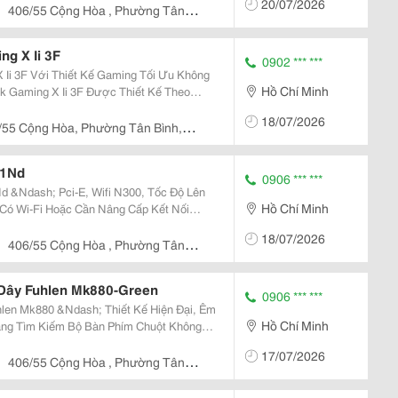
20/07/2026
406/55 Cộng Hòa , Phường Tân
g X Ii 3F
0902 *** ***
 Ii 3F Với Thiết Kế Gaming Tối Ưu Không
Hồ Chí Minh
Cấu Trúc Khung Thép Chắc Chắn, Mang Lại
18/07/2026
Tốt....
/55 Cộng Hòa, Phường Tân Bình,
81Nd
0906 *** ***
d &Ndash; Pci-E, Wifi N300, Tốc Độ Lên
Hồ Chí Minh
 Giải Pháp Đơn Giản, Ổn Định Và Tiết
18/07/2026
Doanh...
406/55 Cộng Hòa , Phường Tân
Dây Fuhlen Mk880-Green
0906 *** ***
len Mk880 &Ndash; Thiết Kế Hiện Đại, Êm
Hồ Chí Minh
m Việc Văn Phòng Hay Sử Dụng Tại Nhà?
17/07/2026
board Set...
406/55 Cộng Hòa , Phường Tân