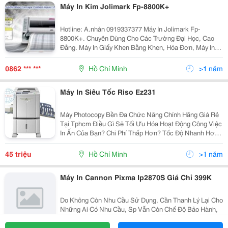
Máy In Kim Jolimark Fp-8800K+
Hotline: A.nhàn 0919337377 Máy In Jolimark Fp-
8800K+. Chuyên Dùng Cho Các Trường Đại Học, Cao
Đẳng. Máy In Giấy Khen Bằng Khen, Hóa Đơn, Máy In
Bằng Khen Khổ A3, Máy In Giấy Khen Khổ A3, Máy In
Bằng Tốt Nghiệp, Máy Chuyên
0862 *** ***
Hồ Chí Minh
>1 năm
Máy In Siêu Tốc Riso Ez231
Máy Photocopy Bền Đa Chức Năng Chính Hãng Giá Rẻ
Tại Tphcm Điều Gì Sẽ Tối Ưu Hóa Hoạt Động Công Việc
In Ấn Của Bạn? Chi Phí Thấp Hơn? Tốc Độ Nhanh Hơn?
Chất Lượng Hình Ảnh Cao Hơn? Dòng Riso Ez Sao
Chép Kỹ Thuật Số Cung Cấp Chi Phí Vận...
45 triệu
Hồ Chí Minh
>1 năm
Máy In Cannon Pixma Ip2870S Giá Chỉ 399K
Do Không Còn Nhu Cầu Sử Dụng, Cần Thanh Lý Lại Cho
Những Ai Có Nhu Cầu, Sp Vẫn Còn Chế Độ Bảo Hành,
Nguyên Hộp, Mới 90%, Chỉ Cần Thay Hộp Mực Là Xài
Ok Như Máy Mới Nhé, Phù Hợp Với Những Ai Đang