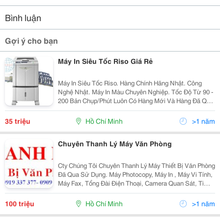
Bình luận
Gợi ý cho bạn
Máy In Siêu Tốc Riso Giá Rẻ
Máy In Siêu Tốc Riso. Hàng Chính Hãng Nhật. Công
Nghệ Nhật. Máy In Màu Chuyên Nghiệp. Tốc Độ Từ 90 -
200 Bản Chụp/Phút Luôn Có Hàng Mới Và Hàng Đã Qua
Sử Dụng. Tuổi Thọ Vật Tư Siêu Bền
35 triệu
Hồ Chí Minh
>1 năm
Chuyên Thanh Lý Máy Văn Phòng
Cty Chúng Tôi Chuyên Thanh Lý Máy Thiết Bị Văn Phòng
Đã Qua Sử Dụng. Máy Photocopy, Máy In , Máy Vi Tính,
Máy Fax, Tổng Đài Điện Thoại, Camera Quan Sát, Ti
Vi.... Thủ Tục Nhanh Gọn. Thanh Toán Tiền 1 Lần.
Không Ngại Xa. Thanh Lý Đúng...
100 triệu
Hồ Chí Minh
>1 năm