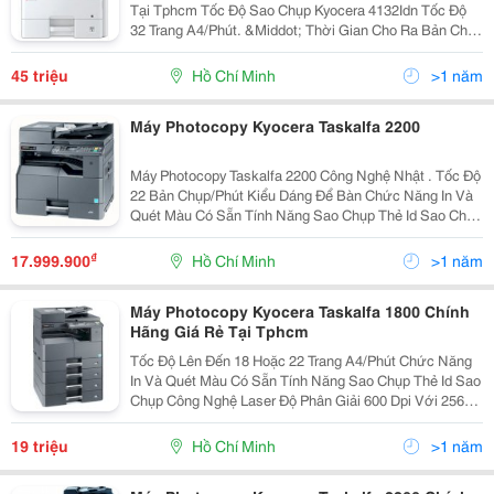
Tại Tphcm Tốc Độ Sao Chụp Kyocera 4132Idn Tốc Độ
32 Trang A4/Phút. &Middot; Thời Gian Cho Ra Bản Chụp
Đầu Tiên Dưới 5,7 Giây. &Middot; Bộ Đảo Mặt Bản
Chụp (Chọn Thêm) Giúp Bạn Tiết Kiệm Hơn. ...
45 triệu
Hồ Chí Minh
>1 năm
Máy Photocopy Kyocera Taskalfa 2200
Máy Photocopy Taskalfa 2200 Công Nghệ Nhật . Tốc Độ
22 Bản Chụp/Phút Kiểu Dáng Để Bàn Chức Năng In Và
Quét Màu Có Sẵn Tính Năng Sao Chụp Thẻ Id Sao Chụp
Công Nghệ Laser Độ Phân Giải 600 Dpi Với 256 Thang
Xám Cho Văn Bản Rõ
₫
17.999.900
Hồ Chí Minh
>1 năm
Máy Photocopy Kyocera Taskalfa 1800 Chính
Hãng Giá Rẻ Tại Tphcm
Tốc Độ Lên Đến 18 Hoặc 22 Trang A4/Phút Chức Năng
In Và Quét Màu Có Sẵn Tính Năng Sao Chụp Thẻ Id Sao
Chụp Công Nghệ Laser Độ Phân Giải 600 Dpi Với 256
Thang Xám Cho Văn Bản Rõ Nét Và Hình Ảnh Trung
Thực Bộ Phận Chọn Thêm Đảo Mặt Bản In C
19 triệu
Hồ Chí Minh
>1 năm