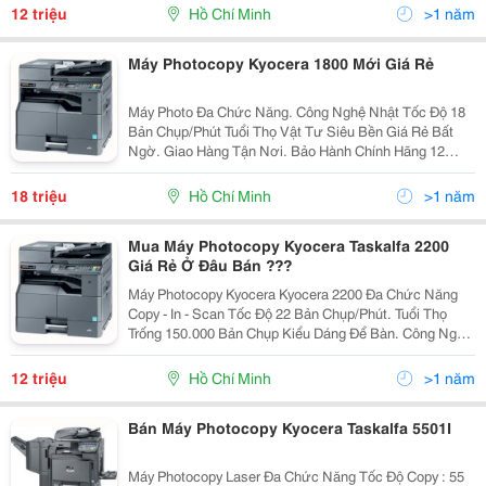
Máy In, Máy Photocopy, Vật Tư, Linh Kiện, Mực...
12 triệu
Hồ Chí Minh
>1 năm
Máy Photocopy Kyocera 1800 Mới Giá Rẻ
Máy Photo Đa Chức Năng. Công Nghệ Nhật Tốc Độ 18
Bản Chụp/Phút Tuổi Thọ Vật Tư Siêu Bền Giá Rẻ Bất
Ngờ. Giao Hàng Tận Nơi. Bảo Hành Chính Hãng 12
Tháng. Bảo Trì Miễn Phí - Vĩnh Viễn. Tư Vấn Miễn Ph
18 triệu
Hồ Chí Minh
>1 năm
Mua Máy Photocopy Kyocera Taskalfa 2200
Giá Rẻ Ở Đâu Bán ???
Máy Photocopy Kyocera Kyocera 2200 Đa Chức Năng
Copy - In - Scan Tốc Độ 22 Bản Chụp/Phút. Tuổi Thọ
Trống 150.000 Bản Chụp Kiểu Dáng Để Bàn. Công Nghệ
Nhật. Hàng Chính Hãng. Bảo Hành Chính Hãng.(
100.000 Bản Chụp Hoặc 12 Tháng )...
12 triệu
Hồ Chí Minh
>1 năm
Bán Máy Photocopy Kyocera Taskalfa 5501I
Máy Photocopy Laser Đa Chức Năng Tốc Độ Copy : 55