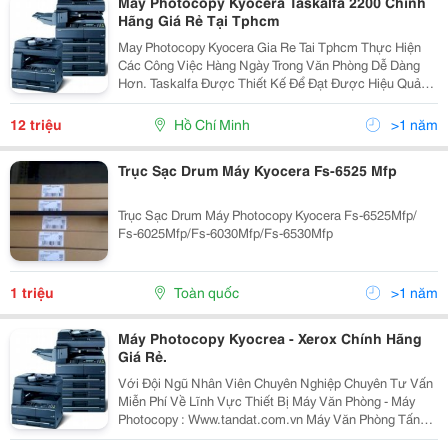
Máy Photocopy Kyocera Taskalfa 2200 Chính
Hãng Giá Rẻ Tại Tphcm
May Photocopy Kyocera Gia Re Tai Tphcm Thực Hiện
Các Công Việc Hàng Ngày Trong Văn Phòng Dễ Dàng
Hơn. Taskalfa Được Thiết Kế Để Đạt Được Hiệu Quả
Lớn Nhất Trong Công Việc. Thiết Kế Mới Của Taskalfa
180 Và Taskalfa 220 Sẽ Giúp Bạn Sử Dụng Dễ Dàng...
12 triệu
Hồ Chí Minh
>1 năm
Trục Sạc Drum Máy Kyocera Fs-6525 Mfp
Trục Sạc Drum Máy Photocopy Kyocera Fs-6525Mfp/
Fs-6025Mfp/Fs-6030Mfp/Fs-6530Mfp
1 triệu
Toàn quốc
>1 năm
Máy Photocopy Kyocrea - Xerox Chính Hãng
Giá Rẻ.
Với Đội Ngũ Nhân Viên Chuyên Nghiệp Chuyên Tư Vấn
Miễn Phí Về Lĩnh Vực Thiết Bị Máy Văn Phòng - Máy
Photocopy : Www.tandat.com.vn Máy Văn Phòng Tấn
Đạt Là Nơi Cung Cấp Uy Tín Nhất Về Dòng Sản Phẩm