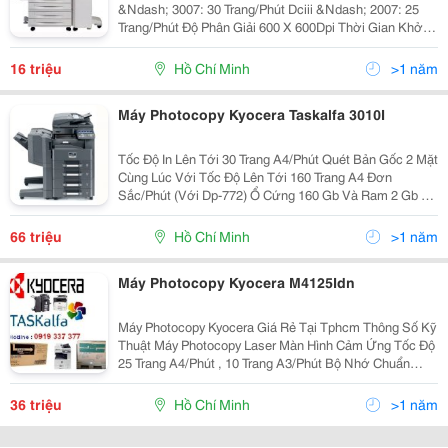
&Ndash; 3007: 30 Trang/Phút Dciii &Ndash; 2007: 25
Trang/Phút Độ Phân Giải 600 X 600Dpi Thời Gian Khởi
Động 18 Giây ( Không Có Ổ
16 triệu
Hồ Chí Minh
>1 năm
Máy Photocopy Kyocera Taskalfa 3010I
Tốc Độ In Lên Tới 30 Trang A4/Phút Quét Bản Gốc 2 Mặt
Cùng Lúc Với Tốc Độ Lên Tới 160 Trang A4 Đơn
Sắc/Phút (Với Dp-772) Ổ Cứng 160 Gb Và Ram 2 Gb Có
Sẵn Trong Cấu Hình Tiêu Chuẩn Hệ Thống Khay Giấy Đa
Dạng Kết Hợp Với Nhiều Bộ Nạp Bản Gốc K
66 triệu
Hồ Chí Minh
>1 năm
Máy Photocopy Kyocera M4125Idn
Máy Photocopy Kyocera Giá Rẻ Tại Tphcm Thông Số Kỹ
Thuật Máy Photocopy Laser Màn Hình Cảm Ứng Tốc Độ
25 Trang A4/Phút , 10 Trang A3/Phút Bộ Nhớ Chuẩn
512Mb Có Thể Nâng Cấp Lên 1024Gb Độ Phân Giải :
600 X 600 Dpi Sao Chụp Liên Tục 999 Bản/1...
36 triệu
Hồ Chí Minh
>1 năm