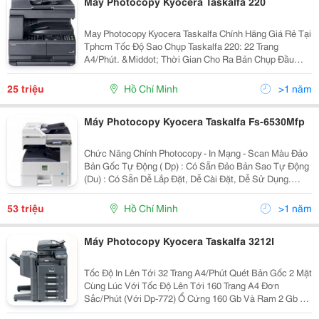
Máy Photocopy Kyocera Taskalfa 220
May Photocopy Kyocera Taskalfa Chính Hãng Giá Rẻ Tại
Tphcm Tốc Độ Sao Chụp Taskalfa 220: 22 Trang
A4/Phút. &Middot; Thời Gian Cho Ra Bản Chụp Đầu
Tiên Dưới 5,7 Giây. &Middot; Bộ Đảo Mặt Bản Chụp
(Chọn Thêm) Giúp Bạn Tiết Kiệm Hơn.
25 triệu
Hồ Chí Minh
>1 năm
Máy Photocopy Kyocera Taskalfa Fs-6530Mfp
Chức Năng Chính Photocopy - In Mạng - Scan Màu Đảo
Bản Gốc Tự Động ( Dp) : Có Sẵn Đảo Bản Sao Tự Động
(Du) : Có Sẵn Dễ Lắp Đặt, Dễ Cài Đặt, Dễ Sử Dụng.
&Middot; Tổng Chi Phí Vận Hành Thấp. &Middot; Tốc
Độ In/Chụp: 30 Tran
53 triệu
Hồ Chí Minh
>1 năm
Máy Photocopy Kyocera Taskalfa 3212I
Tốc Độ In Lên Tới 32 Trang A4/Phút Quét Bản Gốc 2 Mặt
Cùng Lúc Với Tốc Độ Lên Tới 160 Trang A4 Đơn
Sắc/Phút (Với Dp-772) Ổ Cứng 160 Gb Và Ram 2 Gb Có
Sẵn Trong Cấu Hình Tiêu Chuẩn Hệ Thống Khay Giấy Đa