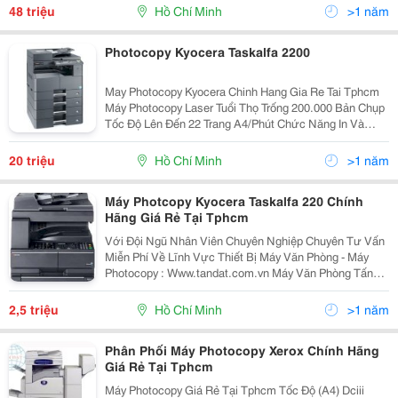
Dạng Kết Hợp Với Nhiều Bộ Nạp Bản Gốc K
48 triệu
Hồ Chí Minh
>1 năm
Photocopy Kyocera Taskalfa 2200
May Photocopy Kyocera Chinh Hang Gia Re Tai Tphcm
Máy Photocopy Laser Tuổi Thọ Trống 200.000 Bản Chụp
Tốc Độ Lên Đến 22 Trang A4/Phút Chức Năng In Và
Quét Màu Có Sẵn Tính Năng Sao Chụp Thẻ Id Sao Chụp
Công Nghệ Laser Độ Phân G
20 triệu
Hồ Chí Minh
>1 năm
Máy Photcopy Kyocera Taskalfa 220 Chính
Hãng Giá Rẻ Tại Tphcm
Với Đội Ngũ Nhân Viên Chuyên Nghiệp Chuyên Tư Vấn
Miễn Phí Về Lĩnh Vực Thiết Bị Máy Văn Phòng - Máy
Photocopy : Www.tandat.com.vn Máy Văn Phòng Tấn
Đạt Là Nơi Cung Cấp Uy Tín &Amp; Chuyên Nghiệp
Nhất Về Dòng Sản Phẩm Máy In, Máy Photocopy, Vật
2,5 triệu
Hồ Chí Minh
>1 năm
Tư,...
Phân Phối Máy Photocopy Xerox Chính Hãng
Giá Rẻ Tại Tphcm
Máy Photocopy Giá Rẻ Tại Tphcm Tốc Độ (A4) Dciii