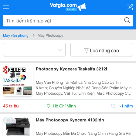
Máy văn phòng
Máy Photocopy
Lọc nâng cao
Photocopy Kyocera Taskalfa 3212I
Máy Văn Phòng Tấn Đạt Là Nhà Cung Cấp Uy Tín
&Amp; Chuyên Nghiệp Nhất Về Dòng Sản Phẩm Máy In,
Máy Photocopy, Vật Tư, Linh Kiện, Mực Photocopy Của
Nhật Như : Kyocera (Mita )Taskalfa, Xerox, Ricoh, Hp
Mfp, Toshiba Tại Tp Hcm Thời Buổi Kinh Tế...
45 triệu
Hồ Chí Minh
>1 năm
Máy Photocopy Kyocera 4132Idn
Máy Photocopy Bền Đa Chức Năng Chính Hãng Giá Rẻ