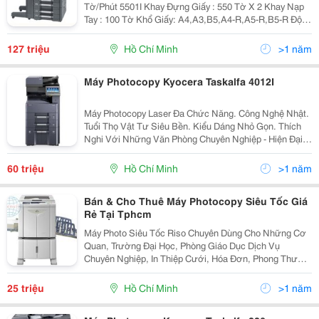
Tờ/Phút 5501I Khay Đựng Giấy : 550 Tờ X 2 Khay Nạp
Tay : 100 Tờ Khổ Giấy: A4,A3,B5,A4-R,A5-R,B5-R Độ
Phân Giải : 600 X 600 Dpi Phóng To, Thu Nhỏ: 25-400%
Dung Lượng Bộ Nhớ (Ram)
127 triệu
Hồ Chí Minh
>1 năm
Máy Photocopy Kyocera Taskalfa 4012I
Máy Photocopy Laser Đa Chức Năng. Công Nghệ Nhật.
Tuổi Thọ Vật Tư Siêu Bền. Kiểu Dáng Nhỏ Gọn. Thích
Nghi Với Những Văn Phòng Chuyên Nghiệp - Hiện Đại
Khuyến Mãi Hấp Dẫn. Quà Tặng Cực Khủng. Bảo Hành
Tận Nơi, Bảo Trì Miễn Phí...
60 triệu
Hồ Chí Minh
>1 năm
Bán & Cho Thuê Máy Photocopy Siêu Tốc Giá
Rẻ Tại Tphcm
Máy Photo Siêu Tốc Riso Chuyên Dùng Cho Những Cơ
Quan, Trường Đại Học, Phòng Giáo Dục Dịch Vụ
Chuyên Nghiệp, In Thiệp Cưới, Hóa Đơn, Phong Thư
Chuyên Nghiệp Tốc Độ Từ 60 - 150 Bản Chụp/Phút.
Công Nghệ Nhật. Bả
25 triệu
Hồ Chí Minh
>1 năm