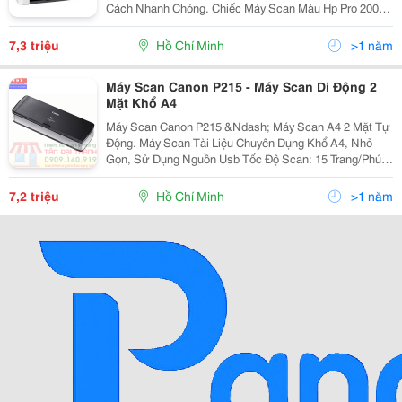
Cách Nhanh Chóng. Chiếc Máy Scan Màu Hp Pro 2000
S1-L2759A Mang Trong Mình Kiểu Dáng Gọn Nhẹ Và Đi
Kèm Là Tông Màu Trắng Bắt Mắt Sẽ Giúp Tạo Điểm
7,3 triệu
Hồ Chí Minh
>1 năm
Nhấn Cho
Máy Scan Canon P215 - Máy Scan Di Động 2
Mặt Khổ A4
Máy Scan Canon P215 &Ndash; Máy Scan A4 2 Mặt Tự
Động. Máy Scan Tài Liệu Chuyên Dụng Khổ A4, Nhỏ
Gọn, Sử Dụng Nguồn Usb Tốc Độ Scan: 15 Trang/Phút
(Trắng Đen) - 10 Trang/Phút (Màu, 200 Dpi) Cảm Biến
Hình Ảnh: Cis. Scan Hai Mặt Tự Động. Độ...
7,2 triệu
Hồ Chí Minh
>1 năm