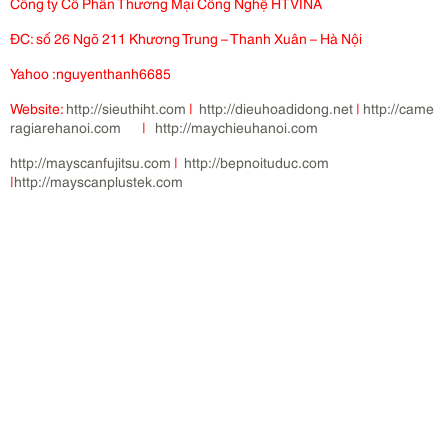
Công ty Cổ Phần Thương Mại Công Nghệ HTVINA
ĐC: số 26 Ngõ 211 Khương Trung – Thanh Xuân – Hà Nội
Yahoo :nguyenthanh6685
Website:
http://sieuthiht.com
|
http://dieuhoadidong.net
|
http://came
ragiarehanoi.com
|
http://maychieuhanoi.com
http://mayscanfujitsu.com
|
http://bepnoituduc.com
|
http://mayscanplustek.com