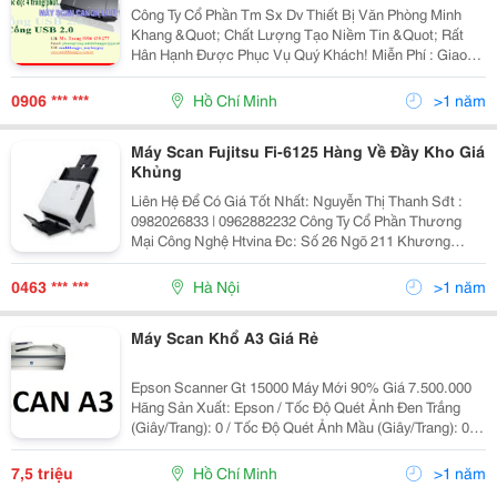
Công Ty Cổ Phần Tm Sx Dv Thiết Bị Văn Phòng Minh
Khang &Quot; Chất Lượng Tạo Niềm Tin &Quot; Rất
Hân Hạnh Được Phục Vụ Quý Khách! Miễn Phí : Giao
Hàng Tận Nơi. Hỗ Trợ: : Lắp Đặt, Hướng Dẫn Cách Sử
Dụng Tận Nơi. Đặc Biệt : Bảo Hành Tận
0906 *** ***
Hồ Chí Minh
>1 năm
Máy Scan Fujitsu Fi-6125 Hàng Về Đầy Kho Giá
Khủng
Liên Hệ Để Có Giá Tốt Nhất: Nguyễn Thị Thanh Sđt :
0982026833 | 0962882232 Công Ty Cổ Phần Thương
Mại Công Nghệ Htvina Đc: Số 26 Ngõ 211 Khương
Trung &Ndash; Thanh Xuân &Ndash; Hà Nội Yahoo
:Nguyenthanh6685 Website: Http://Sieuthiht.com |
0463 *** ***
Hà Nội
>1 năm
Máy Scan Khổ A3 Giá Rẻ
Epson Scanner Gt 15000 Máy Mới 90% Giá 7.500.000
Hãng Sản Xuất: Epson / Tốc Độ Quét Ảnh Đen Trắng
(Giây/Trang): 0 / Tốc Độ Quét Ảnh Mầu (Giây/Trang): 0 /
Hỗ Trợ Giấy: A3/ Độ Phân Giải Quang Học: 600X600Dpi
/ Độ Phân Giải Tối Đa: 9600X9600Dpi /
7,5 triệu
Hồ Chí Minh
>1 năm