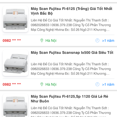
Máy Scan Fujitsu Fi-6125 (Trắng) Giá Tốt Nhất
Vịnh Bắc Bộ
Liên Hệ Để Có Giá Tốt Nhất: Nguyễn Thị Thanh Sđt :
0982026833 | 0936.379.238 Công Ty Cổ Phần Thương
Mại Công Nghệ Htvina Đc: Số 26 Ngõ 211 Khương
Trung &Ndash; Thanh Xuân &Ndash; Hà Nội Yahoo
:Nguyenthanh6685 Website: Http://Sieuthiht.com
0982 *** ***
Hà Nội
>1 năm
Máy Scan Fujitsu Scansnap Ix500 Giá Siêu Tốt
Liên Hệ Để Có Giá Tốt Nhất: Nguyễn Thị Thanh Sđt :
0982026833 | 0936.379.238 Công Ty Cổ Phần Thương
Mại Công Nghệ Htvina Đc: Số 26 Ngõ 211 Khương
Trung &Ndash; Thanh Xuân &Ndash; Hà Nội Yahoo
:Nguyenthanh6685 Website: Http://Sieuthiht.com
0982 *** ***
Hà Nội
>1 năm
Máy Scan Fujitsu Fi-6125,Sp 1120 Giá Lẻ Rẻ
Như Buôn
Liên Hệ Để Có Giá Tốt Nhất: Nguyễn Thị Thanh Sđt :
0982026833 | 0936.379.238 Công Ty Cổ Phần Thương