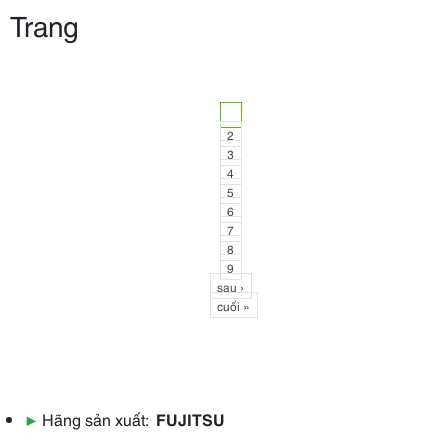
Trang
1
2
3
4
5
6
7
8
9
sau ›
cuối »
▶
Hãng sản xuất:
FUJITSU