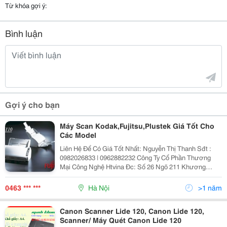
Từ khóa gợi ý:
Bình luận
Gợi ý cho bạn
Máy Scan Kodak,Fujitsu,Plustek Giá Tốt Cho
Các Model
Liên Hệ Để Có Giá Tốt Nhất: Nguyễn Thị Thanh Sđt :
0982026833 | 0962882232 Công Ty Cổ Phần Thương
Mại Công Nghệ Htvina Đc: Số 26 Ngõ 211 Khương
Trung &Ndash; Thanh Xuân &Ndash; Hà Nội Yahoo
:Nguyenthanh6685 Website: Http://Sieuthiht.com |
0463 *** ***
Hà Nội
>1 năm
Canon Scanner Lide 120, Canon Lide 120,
Scanner/ Máy Quét Canon Lide 120