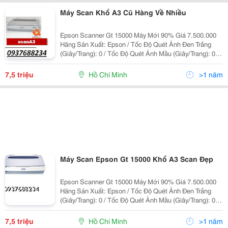
Máy Scan Khổ A3 Cũ Hàng Về Nhiều
Epson Scanner Gt 15000 Máy Mới 90% Giá 7.500.000
Hãng Sản Xuất: Epson / Tốc Độ Quét Ảnh Đen Trắng
(Giây/Trang): 0 / Tốc Độ Quét Ảnh Mầu (Giây/Trang): 0 /
Hỗ Trợ Giấy: A3/ Độ Phân Giải Quang Học: 600X600Dpi
/ Độ Phân Giải Tối Đa: 9600X9600Dpi /
7,5 triệu
Hồ Chí Minh
>1 năm
Máy Scan Epson Gt 15000 Khổ A3 Scan Đẹp
Epson Scanner Gt 15000 Máy Mới 90% Giá 7.500.000
Hãng Sản Xuất: Epson / Tốc Độ Quét Ảnh Đen Trắng
(Giây/Trang): 0 / Tốc Độ Quét Ảnh Mầu (Giây/Trang): 0 /
Hỗ Trợ Giấy: A3/ Độ Phân Giải Quang Học: 600X600Dpi
/ Độ Phân Giải Tối Đa: 9600X9600Dpi /
7,5 triệu
Hồ Chí Minh
>1 năm