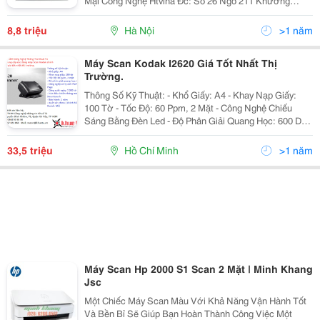
Mại Công Nghệ Htvina Đc: Số 26 Ngõ 211 Khương
Trung &Ndash; Thanh Xuân &Ndash; Hà Nội Yahoo
:Nguyenthanh6685 Website: Http://Sieuthiht.com
8,8 triệu
Hà Nội
>1 năm
Máy Scan Kodak I2620 Giá Tốt Nhất Thị
Trường.
Thông Số Kỹ Thuật: - Khổ Giấy: A4 - Khay Nạp Giấy:
100 Tờ - Tốc Độ: 60 Ppm, 2 Mặt - Công Nghệ Chiếu
Sáng Bằng Đèn Led - Độ Phân Giải Quang Học: 600 Dpi
- Công Nghệ Xử Lý Ảnh Perfect Page - Công Suất Ngày:
7.000 Tờ - Nút Điều K
33,5 triệu
Hồ Chí Minh
>1 năm
Máy Scan Hp 2000 S1 Scan 2 Mặt | Minh Khang
Jsc
Một Chiếc Máy Scan Màu Với Khả Năng Vận Hành Tốt
Và Bền Bỉ Sẽ Giúp Bạn Hoàn Thành Công Việc Một