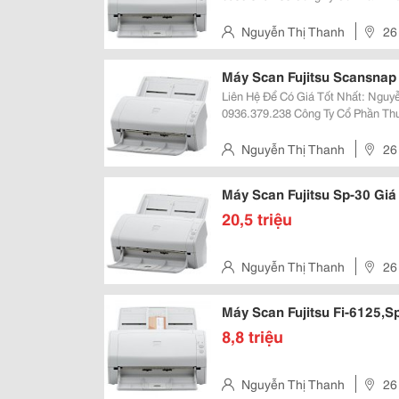
211 Khương Trung &Ndash; Thanh Xu
:Nguyenthanh6685 Websit
Nguyễn Thị Thanh
Máy Scan Fujitsu Scansnap 
Liên Hệ Để Có Giá Tốt Nhất: Nguyễ
0936.379.238 Công Ty Cổ Phần Thương Mại Công Nghệ Htvina Đc: Số 26 Ngõ
211 Khương Trung &Ndash; Thanh Xu
:Nguyenthanh6685 Websit
Nguyễn Thị Thanh
Máy Scan Fujitsu Sp-30 Giá
20,5 triệu
Nguyễn Thị Thanh
Máy Scan Fujitsu Fi-6125,
8,8 triệu
Nguyễn Thị Thanh