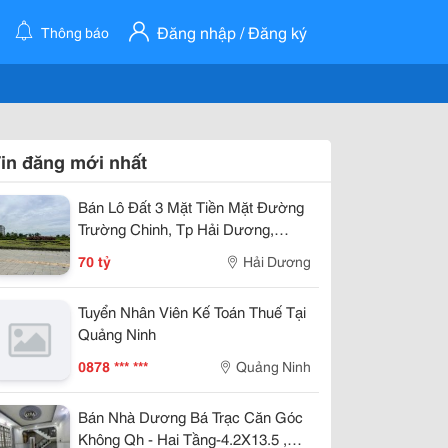
Đăng nhập / Đăng ký
Thông báo
in đăng mới nhất
Bán Lô Đất 3 Mặt Tiền Mặt Đường
Trường Chinh, Tp Hải Dương,
789M2, Lô Góc, Kd Tốt, Vị Trí Đẹp
70 tỷ
Hải Dương
Tuyển Nhân Viên Kế Toán Thuế Tại
Quảng Ninh
0878 *** ***
Quảng Ninh
Bán Nhà Dương Bá Trạc Căn Góc
Không Qh - Hai Tầng-4.2X13.5 ,