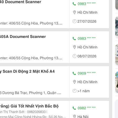
40 Document Scanner
0983 *** ***
Hồ Chí Minh
27/07/2026
nter: 406/55 Cộng Hòa, Phường 13,
Chí Minh
0G05A Document Scanner
0983 *** ***
Hồ Chí Minh
08/07/2026
nter: 406/55 Cộng Hòa, Phường 13,
Chí Minh
y Scan Di Động 2 Mặt Khổ A4
0909 *** ***
Hồ Chí Minh
>1 năm
3 Dương Bá Trạc, Phường 1, Quận 8,
Máy Scan Fujitsu Fi-6125 (Trắng) Giá Tốt Nhất Vịnh Bắc Bộ
0982 *** ***
n Thị Thanh Sđt : 0982026833 |
Hà Nội