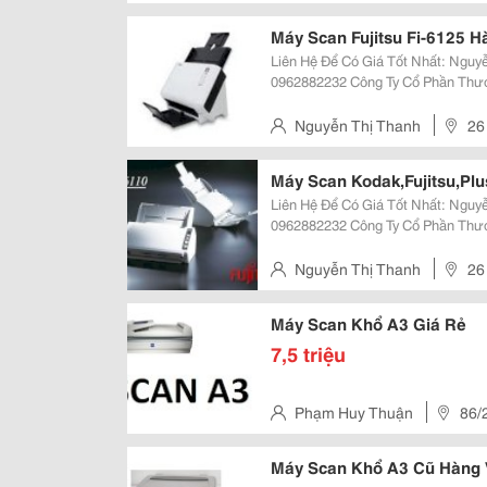
Máy Scan Fujitsu Fi-6125 
Liên Hệ Để Có Giá Tốt Nhất: Nguyễ
0962882232 Công Ty Cổ Phần Thương Mại Công Nghệ Htvina Đc: Số 26 Ngõ
211 Khương Trung &Ndash; Thanh Xu
:Nguyenthanh6685 Website
Nguyễn Thị Thanh
Máy Scan Kodak,Fujitsu,Plu
Liên Hệ Để Có Giá Tốt Nhất: Nguyễ
0962882232 Công Ty Cổ Phần Thương Mại Công Nghệ Htvina Đc: Số 26 Ngõ
211 Khương Trung &Ndash; Thanh Xu
:Nguyenthanh6685 Website
Nguyễn Thị Thanh
Máy Scan Khổ A3 Giá Rẻ
7,5 triệu
Phạm Huy Thuận
86/
Máy Scan Khổ A3 Cũ Hàng 