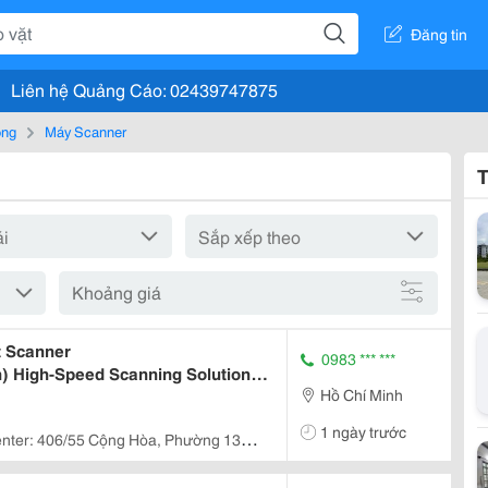
Đăng tin
Liên hệ Quảng Cáo: 02439747875
òng
Máy Scanner
T
Khoảng giá
 Scanner
0983 *** ***
) High-Speed Scanning Solution
Hồ Chí Minh
1 ngày trước
nter: 406/55 Cộng Hòa, Phường 13,
Chí Minh