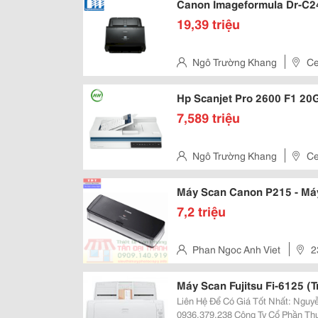
Canon Imageformula Dr-C2
19,39 triệu
Ngô Trường Khang
Ce
Quận Tân Bình, Thành Phố Hồ 
Hp Scanjet Pro 2600 F1 2
7,589 triệu
Ngô Trường Khang
Ce
Quận Tân Bình, Thành Phố Hồ 
Máy Scan Canon P215 - Má
7,2 triệu
Phan Ngoc Anh Viet
2
Hồ Chí Minh, Việt Nam
Liên Hệ Để Có Giá Tốt Nhất: Nguyễ
0936.379.238 Công Ty Cổ Phần Thương Mại Công Nghệ Htvina Đc: Số 26 Ngõ