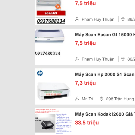
7,5 triệu
Phạm Huy Thuận
86/
Máy Scan Epson Gt 15000 
7,5 triệu
Phạm Huy Thuận
86/
Máy Scan Hp 2000 S1 Scan 
7,3 triệu
Mr. Trí
298 Trần Hưng 
Chí Minh, Việt Nam
Máy Scan Kodak I2620 Giá T
33,5 triệu