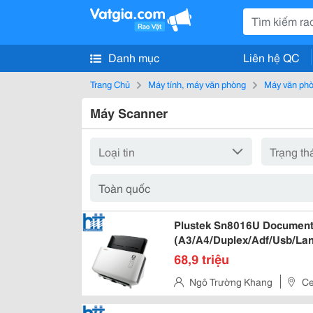
Danh mục
Liên hệ QC
Trang Chủ
Máy tính, máy văn phòng
Máy văn ph
Máy Scanner
Plustek Sn8016U Document
(A3/A4/Duplex/Adf/Usb/Lan
For Enterprise Workflows
68,9 triệu
Ngô Trường Khang
Ce
Quận Tân Bình, Thành Phố Hồ 