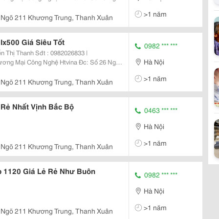
ân &Ndash; Hà Nội Yahoo
>1 năm
e: Http://Sieuthiht.com
26 Ngõ 211 Khương Trung, Thanh Xuân
Ix500 Giá Siêu Tốt
0982 *** ***
n Thị Thanh Sđt : 0982026833 |
Hà Nội
ân &Ndash; Hà Nội Yahoo
>1 năm
e: Http://Sieuthiht.com
26 Ngõ 211 Khương Trung, Thanh Xuân
 Rẻ Nhất Vịnh Bắc Bộ
0463 *** ***
Hà Nội
>1 năm
26 Ngõ 211 Khương Trung, Thanh Xuân
Sp 1120 Giá Lẻ Rẻ Như Buôn
0982 *** ***
Hà Nội
>1 năm
26 Ngõ 211 Khương Trung, Thanh Xuân