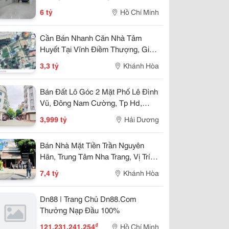
Nhỉnh 5 Tỷ
6 tỷ
Hồ Chí Minh
Cần Bán Nhanh Căn Nhà Tâm
Huyết Tại Vĩnh Điềm Thượng, Giá
Cực Tốt 3,3 Tỷ
3,3 tỷ
Khánh Hòa
Bán Đất Lô Góc 2 Mặt Phố Lê Đình
Vũ, Đông Nam Cường, Tp Hd,
57.25M2, Đường 13.5M, 3.X Tỷ
3,999 tỷ
Hải Dương
Bán Nhà Mặt Tiền Trần Nguyên
Hãn, Trung Tâm Nha Trang, Vị Trí
Kinh Doanh Đẹp, Giá 7,4 Tỷ
7,4 tỷ
Khánh Hòa
Dn88 | Trang Chủ Dn88.Com
Thưởng Nạp Đầu 100%
₫
121.231.241.254
Hồ Chí Minh