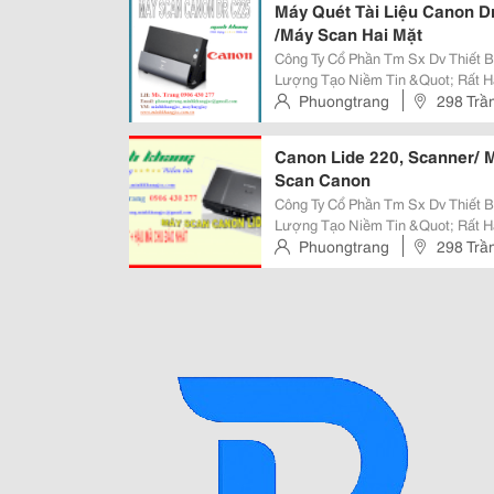
Máy Quét Tài Liệu Canon 
/Máy Scan Hai Mặt
Công Ty Cổ Phần Tm Sx Dv Thiết Bị Văn 
Lượng Tạo Niềm Tin &Quot; Rất Hân Hạnh Được Phục Vụ Quý Khách! Máy
Quét Tài Liệu Canon Dr-C225 /Máy Sca
Phuongtrang
298 Trầ
Liên Hệ Để Được Giá Tốt Nhất &N
Canon Lide 220, Scanner/ 
Scan Canon
Công Ty Cổ Phần Tm Sx Dv Thiết Bị Văn 
Lượng Tạo Niềm Tin &Quot; Rất Hân Hạnh Được Phục Vụ Quý Khách! Miễn
Phí : Giao Hàng Tận Nơi. Hỗ Trợ: : Lắp Đặt, Hướng Dẫn Cách Sử Dụng Tận
Phuongtrang
298 Trầ
Nơi. Đặc Biệt : Bảo Hành Tận