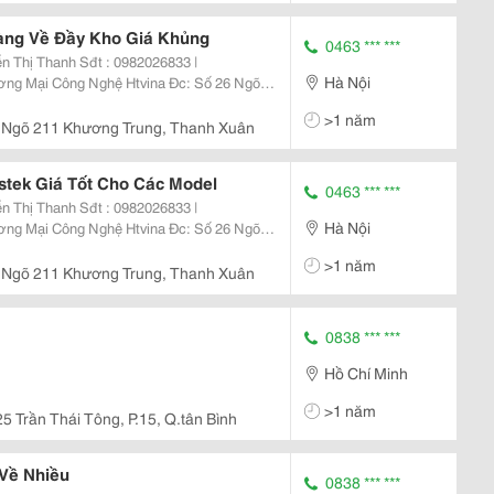
Hàng Về Đầy Kho Giá Khủng
0463 *** ***
n Thị Thanh Sđt : 0982026833 |
Hà Nội
ân &Ndash; Hà Nội Yahoo
>1 năm
: Http://Sieuthiht.com |
26 Ngõ 211 Khương Trung, Thanh Xuân
stek Giá Tốt Cho Các Model
0463 *** ***
n Thị Thanh Sđt : 0982026833 |
Hà Nội
ân &Ndash; Hà Nội Yahoo
>1 năm
: Http://Sieuthiht.com |
26 Ngõ 211 Khương Trung, Thanh Xuân
0838 *** ***
Hồ Chí Minh
>1 năm
25 Trần Thái Tông, P.15, Q.tân Bình
Về Nhiều
0838 *** ***