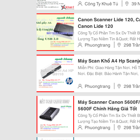
Công Ty Khuê Tú
39 
Gò Vấp
Canon Scanner Lide 120, C
Canon Lide 120
Công Ty Cổ Phần Tm Sx Dv Thiết Bị Văn 
Lượng Tạo Niềm Tin &Quot; Rất Hân Hạnh Được Phục Vụ Quý Khách! Miễn
Phí : Giao Hàng Tận Nơi. Hỗ Trợ: : Lắp Đặt, Hướng Dẫn Cách Sử Dụng Tận
Phuongtrang
298 Trầ
Nơi. Đặc Biệt : Bảo Hành Tận
Máy Scan Khổ A4 Hp Scanje
Miễn Phí: Giao Hàng Tận Nơi. Hỗ Trợ: Lắp Đặt, Hướng Dẫn Cách Sử Dụng Tận
Nơi. Đặc Biệt: Bảo Hành Tận Nơi, Bảo Trì Hoàn Toàn Miễn Phí Đối Với Máy
Photocopy. @@@ Đại Siêu Thị Máy Photocopy @@@ @@@ Máy Photocopy
Toshiba @@@
Phuongtrang
298 Trầ
Máy Scanner Canon 5600F
5600F Chính Hãng Giá Tốt
Công Ty Cổ Phần Tm Sx Dv Thiết Bị Văn 
Lượng Tạo Niềm Tin &Quot; Rất Hân Hạnh Được Phục Vụ Quý Khách! Miễn
Phí: Giao Hàng Tận Nơi. Hỗ Trợ: Lắp Đặt, Hướng Dẫn Cách Sử Dụng Tận Nơi.
Phuongtrang
298 Trầ
Đặc Biệt: Bảo Hành Tận Nơi,