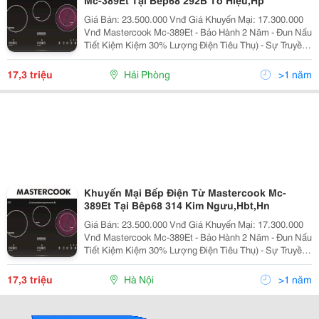
Mc-389Et Tại Bêp68 292B Tô Hiệu,Hp
Giá Bán: 23.500.000 Vnđ Giá Khuyến Mại: 17.300.000
Vnđ Mastercook Mc-389Et - Bảo Hành 2 Năm - Đun Nấu
Tiết Kiệm Kiệm 30% Lượng Điện Tiêu Thụ) - Sự Truyền
Nhiệt Từ Mặt Bếp Trực Tiếp Lên Đáy Nồi Qua Công
Nghệ Cảm Ứng Sẽ
17,3 triệu
Hải Phòng
>1 năm
Khuyến Mại Bếp Điện Từ Mastercook Mc-
389Et Tại Bêp68 314 Kim Ngưu,Hbt,Hn
Giá Bán: 23.500.000 Vnđ Giá Khuyến Mại: 17.300.000
Vnđ Mastercook Mc-389Et - Bảo Hành 2 Năm - Đun Nấu
Tiết Kiệm Kiệm 30% Lượng Điện Tiêu Thụ) - Sự Truyền
Nhiệt Từ Mặt Bếp Trực Tiếp Lên Đáy Nồi Qua Công
Nghệ Cảm Ứng Sẽ
17,3 triệu
Hà Nội
>1 năm