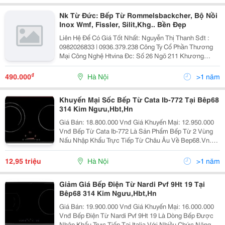
Nk Từ Đức: Bếp Từ Rommelsbackcher, Bộ Nồi
Inox Wmf, Fissler, Silit,Khg.. Bền Đẹp
Liên Hệ Để Có Giá Tốt Nhất: Nguyễn Thị Thanh Sđt :
0982026833 | 0936.379.238 Công Ty Cổ Phần Thương
Mại Công Nghệ Htvina Đc: Số 26 Ngõ 211 Khương
Trung &Ndash; Thanh Xuân &Ndash; Hà Nội Yahoo
:Nguyenthanh6685 Website: Http://Sieuthiht.com
₫
490.000
Hà Nội
>1 năm
Khuyến Mại Sốc Bếp Từ Cata Ib-772 Tại Bêp68
314 Kim Ngưu,Hbt,Hn
Giá Bán: 18.800.000 Vnđ Giá Khuyến Mại: 12.950.000
Vnđ Bếp Từ Cata Ib-772 Là Sản Phẩm Bếp Từ 2 Vùng
Nấu Nhập Khẩu Trực Tiếp Từ Châu Âu Về Bep68.Vn.
Bếp Từ Cata Ib-772 Với 2 Vùng Nấu Từ Rộng Rãi Công
Suất Cao Đáp Ứng Được Tất Cả Nhu Cầu
12,95 triệu
Hà Nội
>1 năm
Giảm Giá Bếp Điện Từ Nardi Pvf 9Ht 19 Tại
Bêp68 314 Kim Ngưu,Hbt,Hn
Giá Bán: 19.900.000 Vnđ Giá Khuyến Mại: 16.000.000
Vnđ Bếp Điện Từ Nardi Pvf 9Ht 19 Là Dòng Bếp Được
Nhập Khẩu Trực Tiếp Tại Italia Với Nhiều Chức Năng