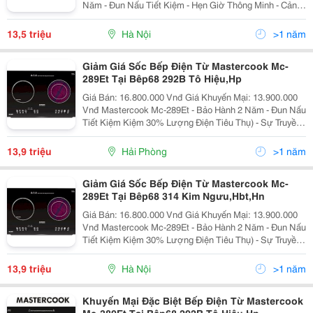
Năm - Đun Nấu Tiết Kiệm - Hẹn Giờ Thông Minh - Cảnh
Báo Nhiệt Dư Vùng Nấu - Hệ Thống Bảo Vệ An Toàn
Quá Nhiệt, Quá
13,5 triệu
Hà Nội
>1 năm
Giảm Giá Sốc Bếp Điện Từ Mastercook Mc-
289Et Tại Bêp68 292B Tô Hiệu,Hp
Giá Bán: 16.800.000 Vnđ Giá Khuyến Mại: 13.900.000
Vnđ Mastercook Mc-289Et - Bảo Hành 2 Năm - Đun Nấu
Tiết Kiệm Kiệm 30% Lượng Điện Tiêu Thụ) - Sự Truyền
Nhiệt Từ Mặt Bếp Trực Tiếp Lên Đáy Nồi Qua Công
Nghệ Cảm Ứng Sẽ Gi
13,9 triệu
Hải Phòng
>1 năm
Giảm Giá Sốc Bếp Điện Từ Mastercook Mc-
289Et Tại Bêp68 314 Kim Ngưu,Hbt,Hn
Giá Bán: 16.800.000 Vnđ Giá Khuyến Mại: 13.900.000
Vnđ Mastercook Mc-289Et - Bảo Hành 2 Năm - Đun Nấu
Tiết Kiệm Kiệm 30% Lượng Điện Tiêu Thụ) - Sự Truyền
Nhiệt Từ Mặt Bếp Trực Tiếp Lên Đáy Nồi Qua Công
Nghệ Cảm Ứng Sẽ Gi
13,9 triệu
Hà Nội
>1 năm
Khuyến Mại Đặc Biệt Bếp Điện Từ Mastercook