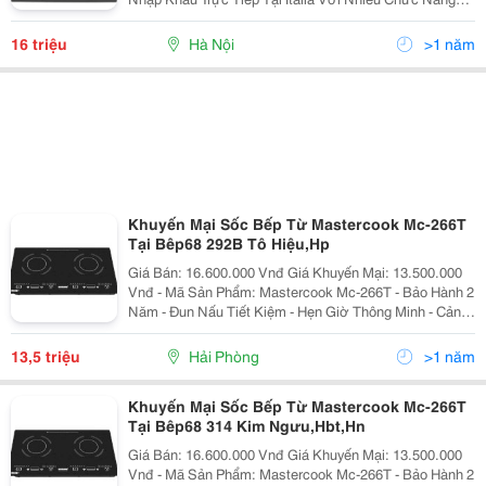
Ưu Việt Nhất Hiện Nay. Bếp Điện Từ Nardi Pvf 9Ht 19
Có Khả Năng Điều Khiển Cảm Ứ
16 triệu
Hà Nội
>1 năm
Khuyến Mại Sốc Bếp Từ Mastercook Mc-266T
Tại Bêp68 292B Tô Hiệu,Hp
Giá Bán: 16.600.000 Vnđ Giá Khuyến Mại: 13.500.000
Vnđ - Mã Sản Phẩm: Mastercook Mc-266T - Bảo Hành 2
Năm - Đun Nấu Tiết Kiệm - Hẹn Giờ Thông Minh - Cảnh
Báo Nhiệt Dư Vùng Nấu - Hệ Thống Bảo Vệ An Toàn
Quá Nhiệt, Quá
13,5 triệu
Hải Phòng
>1 năm
Khuyến Mại Sốc Bếp Từ Mastercook Mc-266T
Tại Bêp68 314 Kim Ngưu,Hbt,Hn
Giá Bán: 16.600.000 Vnđ Giá Khuyến Mại: 13.500.000
Vnđ - Mã Sản Phẩm: Mastercook Mc-266T - Bảo Hành 2