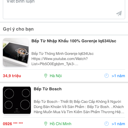
Gợi ý cho bạn
Bếp Từ Nhập Khẩu 100% Gorenje Iq634Usc
Bếp Từ Thông Minh Gorenje Iq634Usc
Https://Www.youtube.com/Watch?
List=Plb5O0Egbjbm_Tyk3-
_4Gejasfuvqkd9We&Amp;Time_Continue=3&Amp;V=Ymq
Z0 Bếp Từ Thông Minh Gorenje Iq634Usc Có Thiết Kế
34,9 triệu
Hà Nội
>1 năm
Sang Trọng Với Mặt Kính Vitroceramic Màu Đen Cao Cấp.
Bếp Từ Bosch
Bếp Từ Bosch - Thiết Bị Bếp Cao Cấp Không Ít Người
Dùng Băn Khoăn Về Sản Phẩm : Bếp Từ Bosh. ..Khách
Hàng Muốn Mua Và Tìm Kiếm Sản Phẩm Thương Hiệu
Bosch Nhưng Vẫn Băn Khoăn Chưa Biết Lựa Chọn
Như Thế Nào Để Được Sản Phẩm Ưng Ý...với Mức Phí
0926 *** ***
Hồ Chí Minh
>1 năm
Phù H