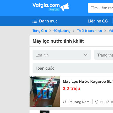
Danh mục
Liên hệ QC
Trang Chủ
Đồ gia dụng
Thiết bị sức khoẻ
Máy
Máy lọc nước tinh khiết
3,2 triệu
Phương Nam
60 Tổ 1
Long Biên - Hn