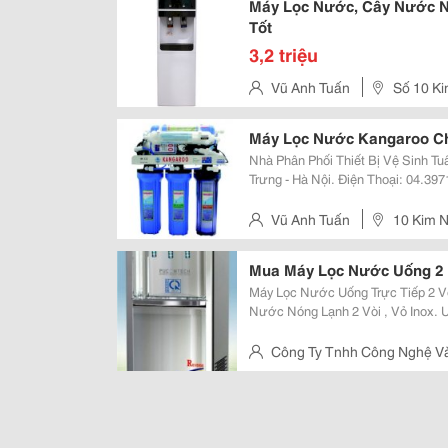
Máy Lọc Nước, Cây Nước N
Tốt
3,2 triệu
Vũ Anh Tuấn
Số 10 Ki
Nam
Máy Lọc Nước Kangaroo Ch
Nhà Phân Phối Thiết Bị Vệ Sinh Tuấn Thảo Địa Chỉ: Số 10 Kim
Trưng - Hà Nội. Điện Thoại: 04.39
Www.thietbivesinhtuanthao.com Ema
Phân Phối Tuấn Thảo Chuyên Cung
Vũ Anh Tuấn
10 Kim N
Mua Máy Lọc Nước Uống 2 
Máy Lọc Nước Uống Trực Tiếp 2 Vòi Nóng Lạnh Thông
Nước Nóng Lạnh 2 Vòi , Vỏ Inox. 
300Mm X 1050Mm - Điện Thế: 220
15Lít/H - Công Suất Nước Lạnh: 
Công Ty Tnhh Công Nghệ V
35C Ngõ 239 Bùi Xương Trạch, 