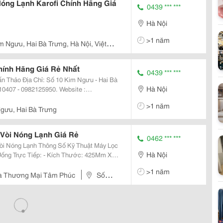
óng Lạnh Karofi Chính Hãng Giá
0439 *** ***
Hà Nội
>1 năm
m Ngưu, Hai Bà Trưng, Hà Nội, Việt
ính Hãng Giá Rẻ Nhất
0439 *** ***
 Ngưu - Hai Bà
Hà Nội
710407 - 0982125950. Website :
il : Tuanthao7476@Yahoo.com.vn Nhà
>1 năm
 Cấp Th
gưu, Hai Bà Trưng
Vòi Nóng Lạnh Giá Rẻ
0462 *** ***
 Số Kỹ Thuật Máy Lọc
Hà Nội
Uống Trực Tiếp: - Kích Thước: 425Mm X
V/50Hz - Công Suất Nước Nóng: 800W -
>1 năm
200W
à Thương Mại Tâm Phúc
Số
Thanh Xuân, Hà Nội