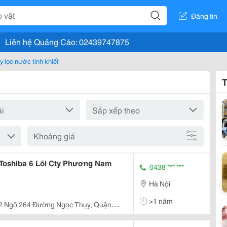
Đăng tin
Liên hệ Quảng Cáo: 02439747875
 lọc nước tinh khiết
T
Khoảng giá
Máy Lọc Nước Kagaroo 5L Toshiba 6 Lõi Cty Phương Nam
0438 *** ***
Hà Nội
>1 năm
2 Ngõ 264 Đường Ngọc Thụy, Quận