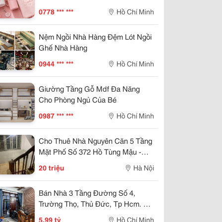
Tphcm
0778 *** ***
Hồ Chí Minh
Nệm Ngồi Nhà Hàng Đệm Lót Ngồi
Ghế Nhà Hàng
0944 *** ***
Hồ Chí Minh
Giường Tầng Gỗ Mdf Đa Năng
Cho Phòng Ngủ Của Bé
0987 *** ***
Hồ Chí Minh
Cho Thuê Nhà Nguyên Căn 5 Tầng
Mặt Phố Số 372 Hồ Tùng Mậu -
Phường Phú Diễn - Bắc Từ Liêm -
20 triệu
Hà Nội
Hn
Bán Nhà 3 Tầng Đường Số 4,
Trường Thọ, Thủ Đức, Tp Hcm. Dt
62M2. Giá 5,99 Tỷ, Sổ Hồng Riêng.
5,99 tỷ
Hồ Chí Minh