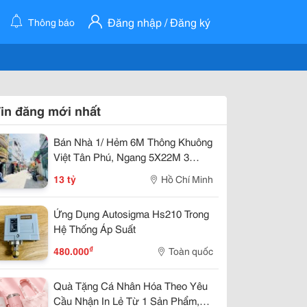
Đăng nhập / Đăng ký
Thông báo
in đăng mới nhất
Bán Nhà 1/ Hẻm 6M Thông Khuông
Việt Tân Phú, Ngang 5X22M 3
Tâng, Sổ Đẹp Hc Đủ, Chỉ 13 Tỷ Tl
13 tỷ
Hồ Chí Minh
Ứng Dụng Autosigma Hs210 Trong
Hệ Thống Áp Suất
₫
480.000
Toàn quốc
Quà Tặng Cá Nhân Hóa Theo Yêu
Cầu Nhận In Lẻ Từ 1 Sản Phẩm,