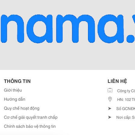
THÔNG TIN
LIÊN HỆ
Giới thiệu
Công ty C
Hướng dẫn
HN: 102 T
➤
Quy chế hoạt động
Số GCNĐKD
➤
Cơ chế giải quyết tranh chấp
Nơi cấp: S
Chính sách bảo vệ thông tin