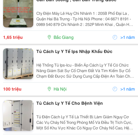
Cty Điện Máy Lê Huy Chi Nhánh 1 : 205B Phố Đại La ,
Quận Hai Bà Trưng - Tp Hà Nội Phone : 04 6671 8191 -
0989 540 879 Chi Nhánh 2 : 252P Minh Khai , Quận Hai
Bà Trưng , Tp Hà Nội Phone: 04 66583 555 - 0984 615
319 Email: Sieuthid
1,65 triệu
Bắc Giang
>1 năm
Tủ Cách Ly Y Tế Ips Nhập Khẩu Đức
Hệ Thống Tủ Ips-Icu - Biến Áp Cách Ly Y Tế Có Chức
Năng Giám Sát Sự Cố Chạm Đất Và Tìm Kiếm Sự Cố
Chạm Đất Được Sử Dụng Cung Cấp Điện An Toàn Cho
Khu Vực Zone 2 - Công Trình Y Tế Theo Qcvn
12:2014/Bxd Và Tiêu Chuẩn Tcvn7447-7-710, Iec60364-
100 triệu
Hà Nội
>1 năm
7-710. Các
Tủ Cách Ly Y Tế Cho Bệnh Viện
Tủ Điện Cách Ly Y Tế Là Thiết Bị Làm Giảm Nguy Cơ
Các Vụ Cháy Nổ Trong Phòng Mổ Và Điều Trị Tích Cực,
Một Số Khu Vực Khác Có Nguy Cơ Cháy Nổ Cao, Hệ
Thống Phân Phối Điện Trung Tính Sử Dụng Trong Lĩnh