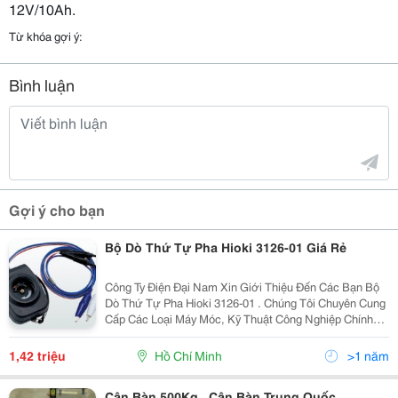
12V/10Ah.
Từ khóa gợi ý:
Bình luận
Gợi ý cho bạn
Bộ Dò Thứ Tự Pha Hioki 3126-01 Giá Rẻ
Công Ty Điện Đại Nam Xin Giới Thiệu Đến Các Bạn Bộ
Dò Thứ Tự Pha Hioki 3126-01 . Chúng Tôi Chuyên Cung
Cấp Các Loại Máy Móc, Kỹ Thuật Công Nghiệp Chính
Hãng, Giá Cả Ưu Đãi, Đảm Bảo Uy Tín Chất Lượng Trên
Thị Trường Hiện Nay. Khi Mua Sản Phẩm
1,42 triệu
Hồ Chí Minh
>1 năm
Cân Bàn 500Kg , Cân Bàn Trung Quốc