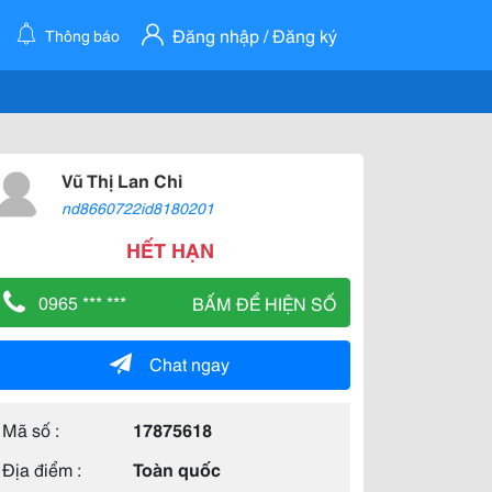
Đăng nhập / Đăng ký
Thông báo
Vũ Thị Lan Chi
nd8660722id8180201
HẾT HẠN
0965 *** ***
BẤM ĐỂ HIỆN SỐ
Chat ngay
Mã số :
17875618
Địa điểm :
Toàn quốc