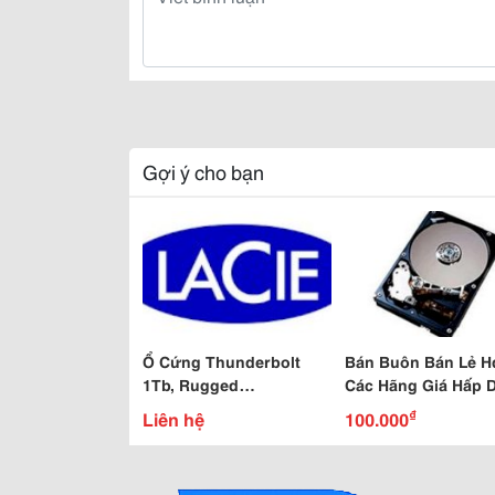
Gợi ý cho bạn
Ổ Cứng Thunderbolt
Bán Buôn Bán Lẻ H
1Tb, Rugged
Các Hãng Giá Hấp 
Thunderbolt Tốc Độ
₫
Liên hệ
100.000
Cao, Lacie Thunderbolt
2Tb