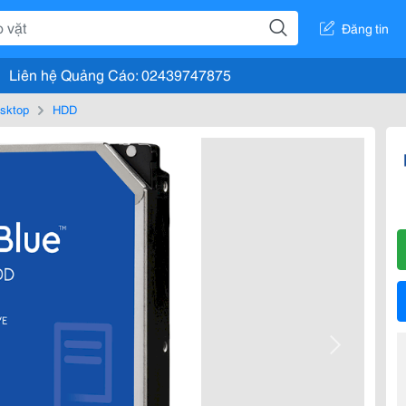
Đăng tin
Liên hệ Quảng Cáo: 02439747875
esktop
HDD