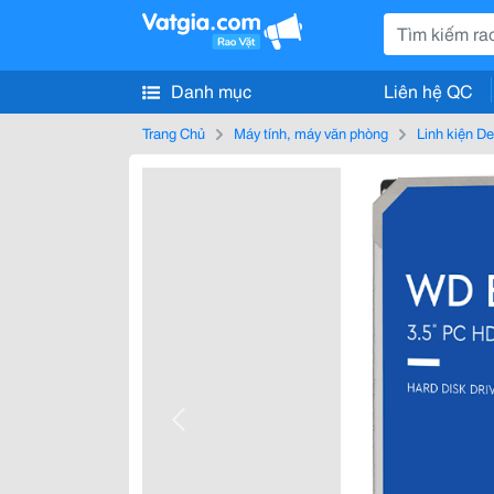
Danh mục
Liên hệ QC
Trang Chủ
Máy tính, máy văn phòng
Linh kiện D