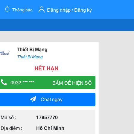
Đăng nhập / Đăng ký
Thông báo
Thiết Bị Mạng
Thiết Bị Mạng
HẾT HẠN
0932 *** ***
BẤM ĐỂ HIỆN SỐ
Chat ngay
Mã số :
17857770
Địa điểm :
Hồ Chí Minh