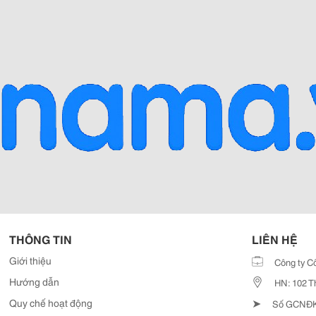
THÔNG TIN
LIÊN HỆ
Giới thiệu
Công ty C
Hướng dẫn
HN: 102 T
➤
Quy chế hoạt động
Số GCNĐKD