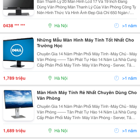
Bán Thanh Lý 20 Màn Hình Lcd 17 Và 19 Inch Đang
Dùng Văn Phòng Màn Thanh Lý Của Văn Phòng Công Ty
Nên Hình Thức Và Hình Ảnh Đẹp Giá Chỉ 650 Ngàn /
Chiếc Lh: 0986 392 733 - 0978 415 427
0438 *** ***
Hà Nội
>1 năm
Những Mẫu Màn Hình Máy Tính Tốt Nhất Cho
Trường Học
Chuyên Gia 14 Năm Phân Phối Máy Tính -Máy Chủ - Máy
Văn Phòng ------- Tân Phát Tự Hào 14 Năm Là Nhà Cung
Cấp Phân Phối Máy Tính- Máy Văn Phòng - Server, Tân
Phát Cam Kết Đảm Bảo Mang Tới Cho Quý Khách
Những Sản Phẩm Với Mức Giá Rẻ Nhất Hà Nội,
1,789 triệu
Hà Nội
>1 năm
Màn Hình Máy Tính Rẻ Nhất Chuyên Dùng Cho
Văn Phòng
Chuyên Gia 14 Năm Phân Phối Máy Tính -Máy Chủ - Máy
Văn Phòng ------- Tân Phát Tự Hào 14 Năm Là Nhà Cung
Cấp Phân Phối Máy Tính- Máy Văn Phòng - Server, Tân
Phát Cam Kết Đảm Bảo Mang Tới Cho Quý Khách
Những Sản Phẩm Với Mức Giá Rẻ Nhất Hà Nội,
1,689 triệu
Hà Nội
>1 năm