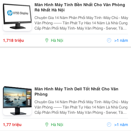
Màn Hình Máy Tính Bền Nhất Cho Văn Phòng
Rẻ Nhất Hà Nội
Chuyên Gia 14 Năm Phân Phối Máy Tính -Máy Chủ - Máy
Văn Phòng ------- Tân Phát Tự Hào 14 Năm Là Nhà Cung
Cấp Phân Phối Máy Tính- Máy Văn Phòng - Server, Tân
Phát Cam Kết Đảm Bảo Mang Tới Cho Quý Khách
Những Sản Phẩm Với Mức Giá Rẻ Nhất Hà Nội,
1,718 triệu
Hà Nội
>1 năm
Màn Hình Máy Tính Dell Tốt Nhất Cho Văn
Phòng
Chuyên Gia 14 Năm Phân Phối Máy Tính -Máy Chủ - Máy
Văn Phòng ------- Tân Phát Tự Hào 14 Năm Là Nhà Cung
Cấp Phân Phối Máy Tính- Máy Văn Phòng - Server, Tân
Phát Cam Kết Đảm Bảo Mang Tới Cho Quý Khách
Những Sản Phẩm Với Mức Giá Rẻ Nhất Hà Nội,
1,77 triệu
Hà Nội
>1 năm