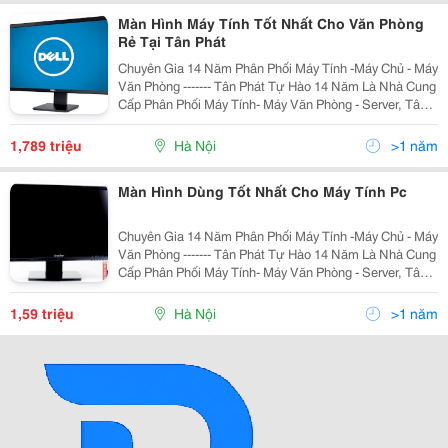
Màn Hình Máy Tính Tốt Nhất Cho Văn Phòng
Rẻ Tại Tân Phát
Chuyên Gia 14 Năm Phân Phối Máy Tính -Máy Chủ - Máy
Văn Phòng ------- Tân Phát Tự Hào 14 Năm Là Nhà Cung
Cấp Phân Phối Máy Tính- Máy Văn Phòng - Server, Tân
Phát Cam Kết Đảm Bảo Mang Tới Cho Quý Khách
Những Sản Phẩm Với Mức Giá Rẻ Nhất Hà Nội,
1,789 triệu
Hà Nội
>1 năm
Màn Hình Dùng Tốt Nhất Cho Máy Tính Pc
Chuyên Gia 14 Năm Phân Phối Máy Tính -Máy Chủ - Máy
Văn Phòng ------- Tân Phát Tự Hào 14 Năm Là Nhà Cung
Cấp Phân Phối Máy Tính- Máy Văn Phòng - Server, Tân
Phát Cam Kết Đảm Bảo Mang Tới Cho Quý Khách
Những Sản Phẩm Với Mức Giá Rẻ Nhất Hà Nội,
1,59 triệu
Hà Nội
>1 năm