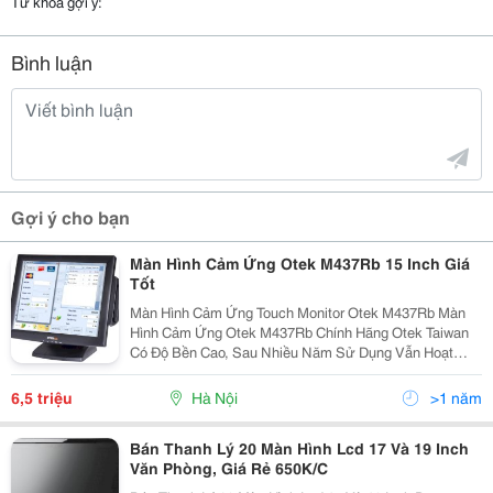
Từ khóa gợi ý:
Bình luận
Gợi ý cho bạn
Màn Hình Cảm Ứng Otek M437Rb 15 Inch Giá
Tốt
Màn Hình Cảm Ứng Touch Monitor Otek M437Rb Màn
Hình Cảm Ứng Otek M437Rb Chính Hãng Otek Taiwan
Có Độ Bền Cao, Sau Nhiều Năm Sử Dụng Vẫn Hoạt
Động Tốt, Đặc Biệt Cảm Ứng Rất Nhạy, Khác Hẳn So
Với Các Sản Phẩm Chất Lượng Kém Đang Bán Trên Thị
6,5 triệu
Hà Nội
>1 năm
Trườ
Bán Thanh Lý 20 Màn Hình Lcd 17 Và 19 Inch
Văn Phòng, Giá Rẻ 650K/C