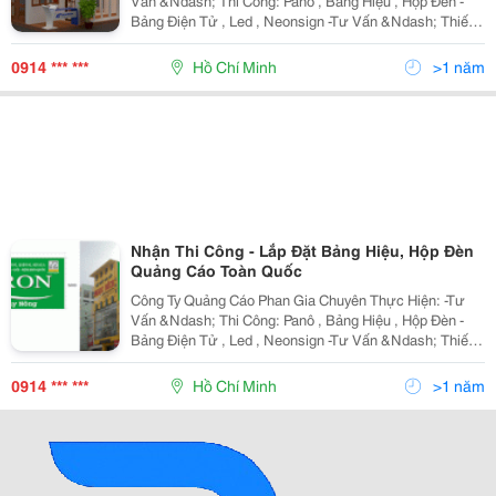
Vấn &Ndash; Thi Công: Panô , Bảng Hiệu , Hộp Đèn -
Bảng Điện Tử , Led , Neonsign -Tư Vấn &Ndash; Thiết
Kế &Ndash; Thi Công Gian Hàng Hội Chợ , Triển Lãm -
Tư Vấn &Ndash; Thiết Kế &Ndash; Thi
0914 *** ***
Hồ Chí Minh
>1 năm
Nhận Thi Công - Lắp Đặt Bảng Hiệu, Hộp Đèn
Quảng Cáo Toàn Quốc
Công Ty Quảng Cáo Phan Gia Chuyên Thực Hiện: -Tư
Vấn &Ndash; Thi Công: Panô , Bảng Hiệu , Hộp Đèn -
Bảng Điện Tử , Led , Neonsign -Tư Vấn &Ndash; Thiết
Kế &Ndash; Thi Công Gian Hàng Hội Chợ , Triển Lãm -
Tư Vấn &Ndash; Thiết Kế &Ndash; Thi
0914 *** ***
Hồ Chí Minh
>1 năm