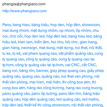
phangia@phangiaco.com
http://www.phangiaco.com
Pano
,
bang hieu
,
bảng hiệu
,
hop den
,
hộp đèn
,
showroom
,
mat dung nhom
,
mặt dựng nhôm
,
op nhom
,
ốp nhôm
,
chu
noi
,
chữ nổi
,
hop den led
,
hộp đèn led
,
bang hieu led
,
bảng
hiệu led
,
trien lam
,
triển lãm
,
hoi cho
,
hội chợ
,
gian hang
,
gian hàng
,
neonsign
,
mat dung
,
mặt dựng
,
noi that
,
nội thất
,
tu ke
,
tủ kệ
,
vat pham quang cao
,
vật phẩm quảng cáo
,
cong
ty quang cao
,
công ty quảng cáo
,
cong ty quang cao tai
tp.hcm
,
công ty quảng cáo tại tp.hcm
,
cat CNC
,
cắt CNC
,
bang ron
,
băng rôn
,
banner
,
giay phep quang cao
,
giấy phép
quảng cáo
,
quang cao
,
quảng cáo
,
noi that van phong
,
nội
thất văn phòng
,
mai hien
,
mái hiên
,
thi công box atm
,
thi
cong box atm
,
hàng rào công trường
,
hang rao cong truong
,
pano quảng cáo
,
pano ốp tường
,
pano tấm lớn
,
bảng hiệu
quảng cáo
,
hộp đèn quảng cáo
,
led quảng cáo
,
led matrix
,
hộp đèn led
,
thiết kế thi công showroom
,
nội thất văn phòng
,