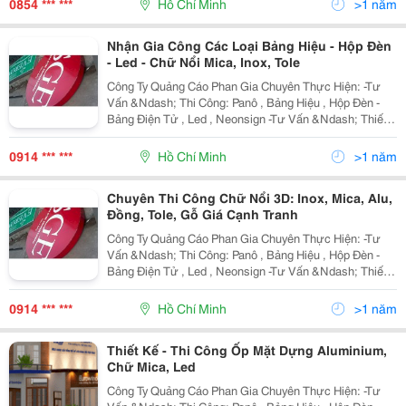
0854 *** ***
Hồ Chí Minh
>1 năm
Nhận Gia Công Các Loại Bảng Hiệu - Hộp Đèn
- Led - Chữ Nổi Mica, Inox, Tole
Công Ty Quảng Cáo Phan Gia Chuyên Thực Hiện: -Tư
Vấn &Ndash; Thi Công: Panô , Bảng Hiệu , Hộp Đèn -
Bảng Điện Tử , Led , Neonsign -Tư Vấn &Ndash; Thiết
Kế &Ndash; Thi Công Gian Hàng Hội Chợ , Triển Lãm -
Tư Vấn &Ndash; Thiết Kế &Ndash; Thi
0914 *** ***
Hồ Chí Minh
>1 năm
Chuyên Thi Công Chữ Nổi 3D: Inox, Mica, Alu,
Đồng, Tole, Gỗ Giá Cạnh Tranh
Công Ty Quảng Cáo Phan Gia Chuyên Thực Hiện: -Tư
Vấn &Ndash; Thi Công: Panô , Bảng Hiệu , Hộp Đèn -
Bảng Điện Tử , Led , Neonsign -Tư Vấn &Ndash; Thiết
Kế &Ndash; Thi Công Gian Hàng Hội Chợ , Triển Lãm -
Tư Vấn &Ndash; Thiết Kế &Ndash; Thi
0914 *** ***
Hồ Chí Minh
>1 năm
Thiết Kế - Thi Công Ốp Mặt Dựng Aluminium,
Chữ Mica, Led
Công Ty Quảng Cáo Phan Gia Chuyên Thực Hiện: -Tư