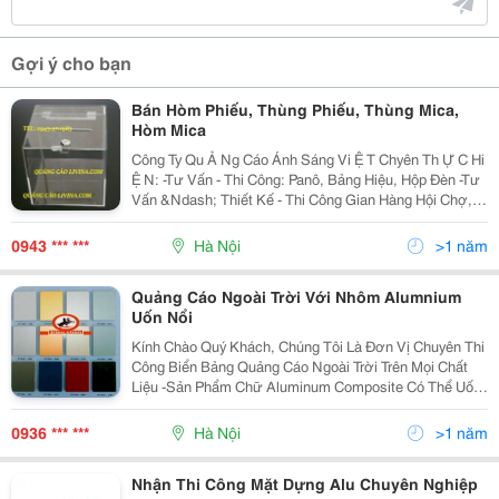
Gợi ý cho bạn
Bán Hòm Phiếu, Thùng Phiếu, Thùng Mica,
Hòm Mica
Công Ty Qu Ả Ng Cáo Ánh Sáng Vi Ệ T Chyên Th Ự C Hi
Ệ N: -Tư Vấn - Thi Công: Panô, Bảng Hiệu, Hộp Đèn -Tư
Vấn &Ndash; Thiết Kế - Thi Công Gian Hàng Hội Chợ,
Triển Lãm -Tư Vấn &Ndash; Thiết Kế - Thi Công Trang
Trí Nội Ngoại Thất, Showroom, Vă
0943 *** ***
Hà Nội
>1 năm
Quảng Cáo Ngoài Trời Với Nhôm Alumnium
Uốn Nổi
Kính Chào Quý Khách, Chúng Tôi Là Đơn Vị Chuyên Thi
Công Biển Bảng Quảng Cáo Ngoài Trời Trên Mọi Chất
Liệu -Sản Phẩm Chữ Aluminum Composite Có Thể Uốn
Nổi, Làm Chữ Nổi Với Kích Thước Lớn Lên 2 Mét/ Ký
Tự -Sản Phẩm Biển Quảng Cáo Ngoài Trời Đ
0936 *** ***
Hà Nội
>1 năm
Nhận Thi Công Mặt Dựng Alu Chuyên Nghiệp