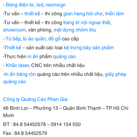
-
Bảng điện tử
,
led
,
neonsign
-Tư vấn –
thiết kế
– thi công
gian hàng hội chợ
,
triển lãm
-Tư vấn – thiết kế – thi công
trang trí nội ngoại thất
,
showroom
, văn phòng,
mặt dựng nhôm Alu
-
Tủ bếp
,
tủ áo quần
,
đồ gỗ
cao cấp
-
Thiết kế
– sản xuất các loại
kệ trưng bày sản phẩm
-Thực hiện
in ấn
phẩm
quảng cáo
-
Khắc laser
, CNC trên nhiều chất liệu
-
In ấn băng rôn
quảng cáo trên nhiều chất liệu,
giấy phép
quảng cáo
Công ty Quảng Cáo Phan Gia
46 Bình Lợi – Phường 13 – Quận Bình Thạnh – TP. Hồ Chí
Minh
ĐT : 84.8 54452578 – 0914 154 550
Fax : 84.8 54452579