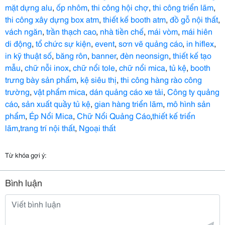
mặt dựng alu
,
ốp nhôm
,
thi công hội chợ
,
thi công triển lãm
,
thi công xây dựng box atm
,
thiết kế booth atm
,
đồ gỗ nội thất
,
vách ngăn
,
trần thạch cao
,
nhà tiền chế
,
mái vòm
,
mái hiên
di động
,
tổ chức sự kiện
,
event
,
sơn vẽ quảng cáo
,
in hiflex
,
in kỹ thuật số
,
băng rôn
,
banner
,
đèn neonsign
,
thiết kế tạo
mẫu
,
chữ nỗi inox
,
chữ nổi tole
,
chữ nổi mica
,
tủ kệ
,
booth
trưng bày sản phẩm
,
kệ siêu thị
,
thi công hàng rào công
trường
,
vật phẩm mica
,
dán quảng cáo xe tải
,
Công ty quảng
cáo
,
sản xuất quầy tủ kệ
,
gian hàng triển lãm
,
mô hình sản
phẩm
,
Ép Nổi Mica
,
Chữ Nổi Quảng Cáo
,
thiết kế triển
lãm
,
trang trí nội thất
,
Ngoại thất
Từ khóa gợi ý:
Bình luận