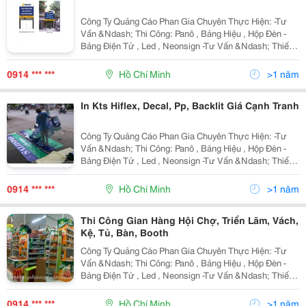
Công Ty Quảng Cáo Phan Gia Chuyên Thực Hiện: -Tư
Vấn &Ndash; Thi Công: Panô , Bảng Hiệu , Hộp Đèn -
Bảng Điện Tử , Led , Neonsign -Tư Vấn &Ndash; Thiết
Kế &Ndash; Thi Công Gian Hàng Hội Chợ , Triển Lãm -
Tư Vấn &Ndash; Thiết Kế &Ndash; Thi
0914 *** ***
Hồ Chí Minh
>1 năm
In Kts Hiflex, Decal, Pp, Backlit Giá Cạnh Tranh
Công Ty Quảng Cáo Phan Gia Chuyên Thực Hiện: -Tư
Vấn &Ndash; Thi Công: Panô , Bảng Hiệu , Hộp Đèn -
Bảng Điện Tử , Led , Neonsign -Tư Vấn &Ndash; Thiết
Kế &Ndash; Thi Công Gian Hàng Hội Chợ , Triển Lãm -
Tư Vấn &Ndash; Thiết Kế &Ndash; Thi
0914 *** ***
Hồ Chí Minh
>1 năm
Thi Công Gian Hàng Hội Chợ, Triển Lãm, Vách,
Kệ, Tủ, Bàn, Booth
Công Ty Quảng Cáo Phan Gia Chuyên Thực Hiện: -Tư
Vấn &Ndash; Thi Công: Panô , Bảng Hiệu , Hộp Đèn -
Bảng Điện Tử , Led , Neonsign -Tư Vấn &Ndash; Thiết
Kế &Ndash; Thi Công Gian Hàng Hội Chợ , Triển Lãm -
Tư Vấn &Ndash; Thiết Kế &Ndash; Thi
0914 *** ***
Hồ Chí Minh
>1 năm