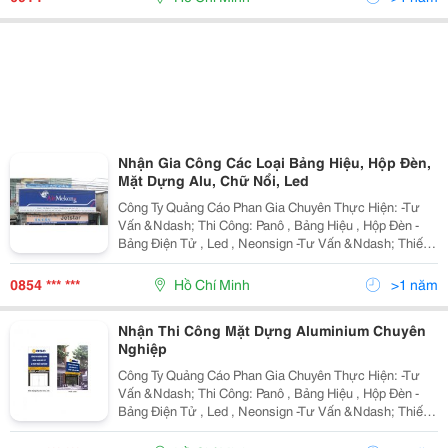
Nhận Gia Công Các Loại Bảng Hiệu, Hộp Đèn,
Mặt Dựng Alu, Chữ Nổi, Led
Công Ty Quảng Cáo Phan Gia Chuyên Thực Hiện: -Tư
Vấn &Ndash; Thi Công: Panô , Bảng Hiệu , Hộp Đèn -
Bảng Điện Tử , Led , Neonsign -Tư Vấn &Ndash; Thiết
Kế &Ndash; Thi Công Gian Hàng Hội Chợ , Triển Lãm -
Tư Vấn &Ndash; Thiết Kế &Ndash; Thi
0854 *** ***
Hồ Chí Minh
>1 năm
Nhận Thi Công Mặt Dựng Aluminium Chuyên
Nghiệp
Công Ty Quảng Cáo Phan Gia Chuyên Thực Hiện: -Tư
Vấn &Ndash; Thi Công: Panô , Bảng Hiệu , Hộp Đèn -
Bảng Điện Tử , Led , Neonsign -Tư Vấn &Ndash; Thiết
Kế &Ndash; Thi Công Gian Hàng Hội Chợ , Triển Lãm -
Tư Vấn &Ndash; Thiết Kế &Ndash; Thi