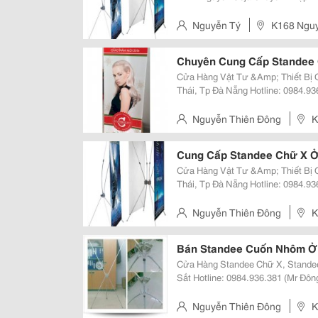
Tư, Phụ Kiện, Vật Phẩm, Quà Tặng Quảng Cáo Như:
X Banner - Standee.
Nguyễn Tý
K168 Nguy
Chuyên Cung Cấp Standee
Cửa Hàng Vật Tư &Amp; Thiết Bị Quảng Cáo 
Thái, Tp Đà Nẵng Hotline: 0984.936.381 (Mr Đông) Website:
Http://Gianhangvn.com/Standeedn Email: Standeedn@Gmail.com Stande
Chữ X A5 Là Loại Banner Treo Qu
Nguyễn Thiên Đông
K
Nẵng
Cung Cấp Standee Chữ X Ở
Cửa Hàng Vật Tư &Amp; Thiết Bị Quảng Cáo 
Thái, Tp Đà Nẵng Hotline: 0984.936.381 (Mr Đông) Website:
Http://Gianhangvn.com/Standeedn Email: Standeedn@Gmail.com Faceboo
Https://Www.facebook.com/Stand
Nguyễn Thiên Đông
K
Nẵng
Bán Standee Cuốn Nhôm Ở
Cửa Hàng Standee Chữ X, Standee
Sắt Hotline: 0984.936.381 (Mr Đông) Facebook:
Https://Www.facebook.com/Stand
Đông Là Một Đơn Vị Chuyên Sản 
Nguyễn Thiên Đông
K