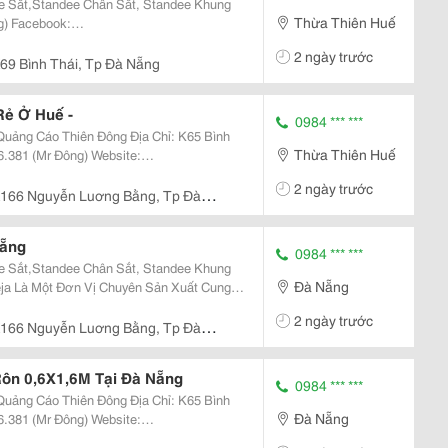
 Sắt,Standee Chân Sắt, Standee Khung
Thừa Thiên Huế
eechuxdn/ Cửa Hàng Quảng Cáo Thiên
2 ngày trước
Xuất Cung Cấp Các Vật Phẩm Quảng Cáo T
69 Bình Thái, Tp Đà Nẵng
Rẻ Ở Huế -
0984 *** ***
Thiên Đông Địa Chỉ: K65 Bình
Thừa Thiên Huế
k:
2 ngày trước
edn?Fref=Ts...
166 Nguyễn Luơng Bằng, Tp Đà
Nẵng
0984 *** ***
 Sắt,Standee Chân Sắt, Standee Khung
Đà Nẵng
a Là Một Đơn Vị Chuyên Sản Xuất Cung
 Yêu Cầu Khách Hàng, Đặc Biệt Là Phân
2 ngày trước
 Nhôm... Chúng
166 Nguyễn Luơng Bằng, Tp Đà
ôn 0,6X1,6M Tại Đà Nẵng
0984 *** ***
Thiên Đông Địa Chỉ: K65 Bình
Đà Nẵng
e