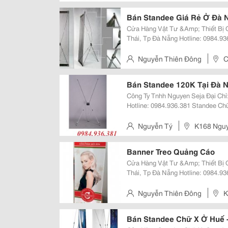
Nẵng
Bán Standee Giá Rẻ Ở Đà 
Cửa Hàng Vật Tư &Amp; Thiết Bị Quảng Cáo 
Thái, Tp Đà Nẵng Hotline: 0984.936.381 (Mr Đông) Website:
Http://Gianhangvn.com/Standeedn Email: Standeedn@Gmail.com - Cung C
Standee Các Loại. (Standee X Tiê
Nguyễn Thiên Đông
C
Bán Standee 120K Tại Đà N
Công Ty Tnhh Nguyen Seja Đại Chỉ: K168 Nguyễn Lương Bằng, Tp Đà Nẵng
Hotline: 0984.936.381 Standee Chữ X A5 Là Loại Banner Treo Quảng Cáo
Được Sử Dụng Rộng Rãi Nhờ Giá 
Của Nó. Với Cấu Trúc Khung Sườ
Nguyễn Tý
K168 Nguy
Banner Treo Quảng Cáo
Cửa Hàng Vật Tư &Amp; Thiết Bị Quảng Cáo 
Thái, Tp Đà Nẵng Hotline: 0984.936.381 (Mr Đông) Website:
Http://Gianhangvn.com/Standeedn Email: Standeedn@Gmail.com Stande
Chữ X A5 Là Loại Banner Treo Qu
Nguyễn Thiên Đông
K
Nẵng
Bán Standee Chữ X Ở Huế 