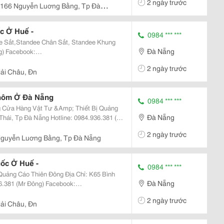
2 ngày trước
166 Nguyễn Luơng Bằng, Tp Đà
c Ở Huế -
0984 *** ***
 Sắt,Standee Chân Sắt, Standee Khung
Đà Nẵng
eechuxdn/ Ngoài Ra Chúng Tôi Còn Chuyên
2 ngày trước
andee Khung Sắt Căng Bạt...
ải Châu, Đn
hôm Ở Đà Nẵng
0984 *** ***
ng
Đà Nẵng
2 ngày trước
guyễn Luơng Bằng, Tp Đà Nẵng
ốc Ở Huế -
0984 *** ***
Thiên Đông Địa Chỉ: K65 Bình
Đà Nẵng
dee Chữ X A5 Là Loại
2 ngày trước
ụng Rộng Rãi...
ải Châu, Đn