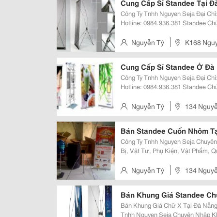
Cung Cấp Sỉ Standee Tại Đ
Công Ty Tnhh Nguyen Seja Đại Chỉ: K168 Nguyễn Lương Bằng, Tp Đà Nẵng
Hotline: 0984.936.381 Standee Chữ X A5 Là Loại Banner Treo Quảng Cáo
Được Sử Dụng Rộng Rãi Nhờ Giá 
Của Nó. Với Cấu Trúc Khung Sườ
Nguyễn Tý
K168 Nguy
Cung Cấp Sỉ Standee Ở Đà 
Công Ty Tnhh Nguyen Seja Đại Chỉ: K168 Nguyễn Lương Bằng, Tp Đà Nẵng
Hotline: 0984.936.381 Standee Chữ X A5 Là Loại Banner Treo Quảng Cáo
Được Sử Dụng Rộng Rãi Nhờ Giá 
Của Nó. Với Cấu Trúc Khung Sườ
Nguyễn Tý
134 Nguyễ
Bán Standee Cuốn Nhôm Tạ
Công Ty Tnhh Nguyen Seja Chuyên
Bị, Vật Tư, Phụ Kiện, Vật Phẩm, Quà Tặng 
Stands - X Banner - Standee...) - Giá Chữ X (Gx-06) , Khung Sắt Sơn Tĩnh Điện
( Loại Tiêu Chuẩn, P
Nguyễn Tý
134 Nguyễ
Bán Khung Giá Standee Ch
Bán Khung Giá Chữ X Tại Đà Nẵng Hotline: 0984.936.381 (Mr Đông) Công 
Tnhh Nguyen Seja Chuyên Nhập Kh