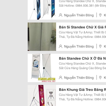
Cửa Hàng Standee Chữ X, Standee
Sắt Hotline: 0984.936.381 (Mr Đông) Facebook:
Https://Www.facebook.com/Stand
Đông Là Một Đơn Vị Chuyên Sản 
Nguyễn Thiên Đông
K
Bán Sỉ Standee Chữ X Giá 
Cửa Hàng Vật Tư &Amp; Thiết Bị Quảng Cáo 
Thái, Tp Đà Nẵng Hotline: 0984.936.381 (Mr Đông) Website:
Http://Gianhangvn.com/Standeedn Email: Standeedn@Gmail.com Faceboo
Https://Www.facebook.com/Stande
Nguyễn Thiên Đông
K
Nẵng
Bán Standee Chữ X Ở Đà 
Cửa Hàng Standee Chữ X, Standee
Sắt Cửa Hàng Quảng Cáo Đông Sej
Cấp Các Vật Phẩm Quảng Cáo Theo
Phối Bán Lẽ Standee, Baner Cuốn
Nguyễn Thiên Đông
K
Nẵng
Bán Khung Giá Treo Băng R
Cửa Hàng Vật Tư &Amp; Thiết Bị Quảng Cáo 
Thái, Tp Đà Nẵng Hotline: 0984.936.381 (Mr Đông) Website:
Http://Gianhangvn.com/Standeedn Email: Standeedn@Gmail.com Stande