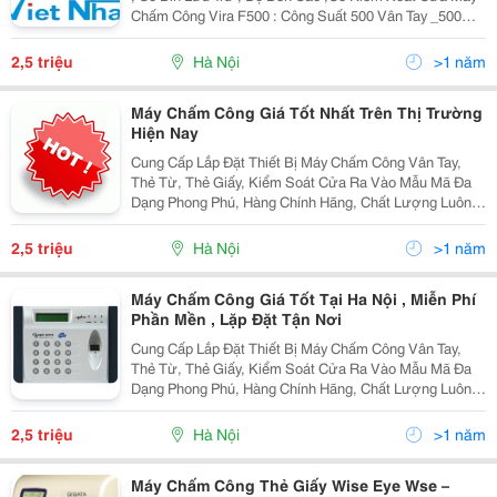
Chấm Công Vira F500 : Công Suất 500 Vân Tay _500
Thẻ Từ ,Đơn Giản Dễ Sử Dụng Chất Lượng Tốt Chỉ Có
Ở Công Ty Cổ Phần Đầu Tư Thương Mại Và Sản
2,5 triệu
Hà Nội
>1 năm
Máy Chấm Công Giá Tốt Nhất Trên Thị Trường
Hiện Nay
Cung Cấp Lắp Đặt Thiết Bị Máy Chấm Công Vân Tay,
Thẻ Từ, Thẻ Giấy, Kiểm Soát Cửa Ra Vào Mẫu Mã Đa
Dạng Phong Phú, Hàng Chính Hãng, Chất Lượng Luôn
Đảm Bảo Đuợc Đánh Giá Hàng Đầu Trong Khu Vực
Trong Nhiều Năm Liền Tel 04.39879167 - 0902.199.5
2,5 triệu
Hà Nội
>1 năm
Máy Chấm Công Giá Tốt Tại Ha Nội , Miễn Phí
Phần Mền , Lặp Đặt Tận Nơi
Cung Cấp Lắp Đặt Thiết Bị Máy Chấm Công Vân Tay,
Thẻ Từ, Thẻ Giấy, Kiểm Soát Cửa Ra Vào Mẫu Mã Đa
Dạng Phong Phú, Hàng Chính Hãng, Chất Lượng Luôn
Đảm Bảo Đuợc Đánh Giá Hàng Đầu Trong Khu Vực
Trong Nhiều Năm Liền Tel 04.39879167 - 0902.199.5
2,5 triệu
Hà Nội
>1 năm
Máy Chấm Công Thẻ Giấy Wise Eye Wse –