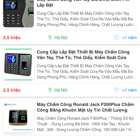
Lắp Đặt
Cung Cấp Lắp Đặt Thiết Bị Máy Chấm Công Vân Tay,
Thẻ Từ, Thẻ Giấy, Kiểm Soát Cửa Ra Vào Mẫu Mã Đa
Dạng Phong Phú, Hàng Chính Hãng, Chất Lượng Luôn
Đảm Bảo Đuợc Đánh Giá Hàng Đầu Trong Khu Vực
Trong Nhiều Năm Liền Tel 04.39879167 -...
2,5 triệu
Hà Nội
>1 năm
Cung Cấp Lắp Đặt Thiết Bị Máy Chấm Công
Vân Tay, Thẻ Từ, Thẻ Giấy, Kiểm Soát Cửa
Cung Cấp Lắp Đặt Thiết Bị Máy Chấm Công Vân Tay,
Thẻ Từ, Thẻ Giấy, Kiểm Soát Cửa Ra Vào Mẫu Mã Đa
Dạng Phong Phú, Hàng Chính Hãng, Chất Lượng Luôn
Đảm Bảo Đuợc Đánh Giá Hàng Đầu Trong Khu Vực
Trong Nhiều Năm Liền Tel 0987217507 / 0902224009
2,5 triệu
Hà Nội
>1 năm
Máy Chấm Công Ronald Jack F300Plus Chấm
Công Bằng Khuôn Mặt Uy Tín Chất Lượng
Máy Chấm Công Ronald Jack F300Plus * Thông Số Kỹ
Thuật: - Dung Lượng Bộ Nhớ: 1000 Vân Tay - Khuôn
Mặt : 300 - Dung Lượng Chấm Công: 100.000 Lần * Kết
Nối Với Máy Tính Qua Cổng, Tcp/Ip / Usb / Wifi - Hiển