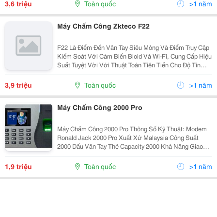
Thị Tên Người Chấm Công L
3,6 triệu
Toàn quốc
>1 năm
Máy Chấm Công Zkteco F22
F22 Là Điểm Đến Vân Tay Siêu Mỏng Và Điểm Truy Cập
Kiểm Soát Với Cảm Biến Bioid Và Wi-Fi, Cung Cấp Hiệu
Suất Tuyệt Vời Với Thuật Toán Tiên Tiến Cho Độ Tin
Cậy, Độ Chính Xác Và Tốc Độ Kết Hợp Tuyệt Vời. F22
Cung Cấp Thuật Toán Kết Hợp Dấu Vân Tay Nhan
3,9 triệu
Toàn quốc
>1 năm
Máy Chấm Công 2000 Pro
Máy Chấm Công 2000 Pro Thông Số Kỹ Thuật: Modem
Ronald Jack 2000 Pro Xuất Xứ Malaysia Công Suất
2000 Dấu Vân Tay Thẻ Capacity 2000 Khả Năng Giao
Dịch 80000 Lần (Trước Khi Đầy Và Reset Lại Máy) Ngôn
Ngữ English,
1,9 triệu
Toàn quốc
>1 năm