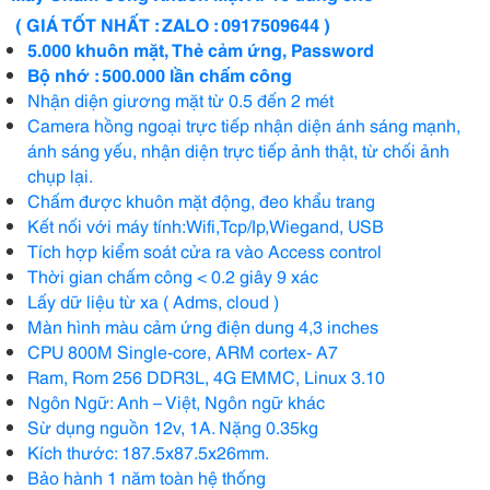
( GIÁ TỐT NHẤT : ZALO : 0917509644 )
5.000 khuôn mặt, Thẻ cảm ứng, Password
Bộ nhớ : 500.000 lần chấm công
Nhận diện giương mặt từ 0.5 đến 2 mét
Camera hồng ngoại trực tiếp nhận diện ánh sáng mạnh,
ánh sáng yếu, nhận diện trực tiếp ảnh thật, từ chối ảnh
chụp lại.
Chấm được khuôn mặt động, đeo khẩu trang
Kết nối với máy tính:Wifi,Tcp/Ip,Wiegand, USB
Tích hợp kiểm soát cửa ra vào Access control
Thời gian chấm công < 0.2 giây 9 xác
Lấy dữ liệu từ xa ( Adms, cloud )
Màn hình màu cảm ứng điện dung 4,3 inches
CPU 800M Single-core, ARM cortex- A7
Ram, Rom 256 DDR3L, 4G EMMC, Linux 3.10
Ngôn Ngữ: Anh – Việt, Ngôn ngữ khác
Sừ dụng nguồn 12v, 1A. Nặng 0.35kg
Kích thước: 187.5x87.5x26mm.
Bảo hành 1 năm toàn hệ thống