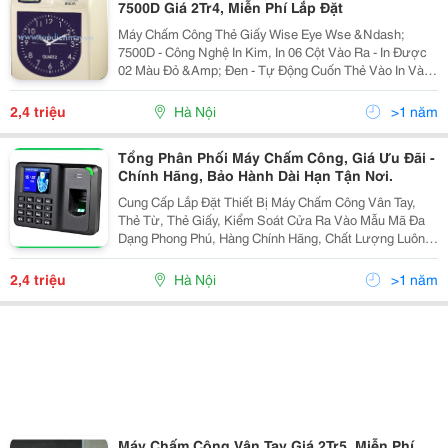
7500D Giá 2Tr4, Miễn Phí Lắp Đặt
Máy Chấm Công Thẻ Giấy Wise Eye Wse &Ndash;
7500D - Công Nghệ In Kim, In 06 Cột Vào Ra - In Được
02 Màu Đỏ &Amp; Đen - Tự Động Cuốn Thẻ Vào In Và
Đẩy Thẻ Lên. - Tự Động Cập Nhật Lại Ngày Giờ Khi Xảy
Ra Mất Điện - Phân Biệt Mặt Thẻ Khi
2,4 triệu
Hà Nội
>1 năm
Tổng Phân Phối Máy Chấm Công, Giá Ưu Đãi -
Chính Hãng, Bảo Hành Dài Hạn Tận Nơi.
Cung Cấp Lắp Đặt Thiết Bị Máy Chấm Công Vân Tay,
Thẻ Từ, Thẻ Giấy, Kiểm Soát Cửa Ra Vào Mẫu Mã Đa
Dạng Phong Phú, Hàng Chính Hãng, Chất Lượng Luôn
Đảm Bảo C Đuợc Đánh Giá Hàng Đầu Trong Khu Vực
Trong Nhiều Năm Liền Tel 04.39879167 - 0902.199
2,4 triệu
Hà Nội
>1 năm
Máy Chấm Công Vân Tay Giá 2Tr5, Miễn Phí