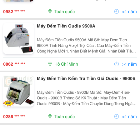
Bằng Thép Không Gỉ - Máy Sử Dụng 2 Motor Có 3 Tốc
Độ Chay 1100Tờ/Phút,1200Tờ/Phút,...
0982 *** ***
Toàn quốc
>1 năm
Máy Đếm Tiền Oudis 9500A
Máy Đếm Tiền Oudis 9500A Mã Số: May-Dem-Tien
9500A Tính Năng Vượt Trội Của : Của Máy Đếm Tiền
Công Nghệ Mới 1.Nhận Biết Mệnh Giá, Nhận Biết Tiền
Lẫn Loại: 2. Phát Hiện Tiền Giả ,Siêu Giả Chính Xác 3.
Chia Mẻ
0862 *** ***
Hồ Chí Minh
>1 năm
Máy Đếm Tiền Kểm Tra Tiền Giả Oudis - 9900B
Máy Đếm Tiền Oudis - 9900B Mã Số: May-Dem-Tien-
Oudis - 9900B Thông Số Kỹ Thuật : Máy Đếm Tiền
Oudis 9900B - Máy Đếm Tiền Chuyên Dùng Trong Ngân
Hàng, Kho Bạc Và Các Tổ Chức Tín Dụng &Ndash;
Đếm Số Tiền Lớn Từ
0286 *** ***
Toàn quốc
>1 năm