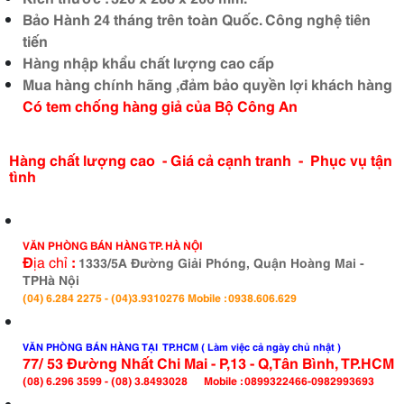
Bảo Hành 24 tháng trên toàn Quốc. Công nghệ tiên
tiến
Hàng nhập khẩu chất lượng cao cấp
Mua hàng chính hãng ,đảm bảo quyền lợi khách hàng
Có tem chống hàng giả của Bộ Công An
Hàng chất lượng cao
- Giá cả cạnh tranh - Phục vụ tận
tình
VĂN PHÒNG BÁN HÀNG TP. HÀ NỘI
Đ
ịa chỉ
:
1333/5A Đường
Giải Phóng, Quận Hoàng Mai
-
TPHà Nội
(04) 6.284 2275 - (04)3.9310276 Mobile : 0938.606.629
VĂN PHÒNG BÁN HÀNG TẠI TP.HCM ( Làm việc cả ngày chủ nhật )
77/ 53 Đường Nh
ất Chi Mai
- P,13 - Q,Tân Bình, TP.HCM
(08) 6.296 3599 - (08) 3.8493028 Mobile : 0899322466-0982993693