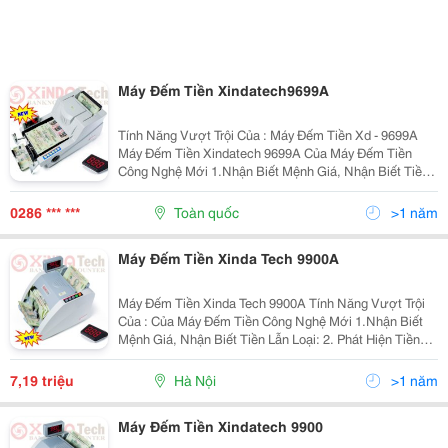
Máy Đếm Tiền Xindatech9699A
Tính Năng Vượt Trội Của : Máy Đếm Tiền Xd - 9699A
Máy Đếm Tiền Xindatech 9699A Của Máy Đếm Tiền
Công Nghệ Mới 1.Nhận Biết Mệnh Giá, Nhận Biết Tiền
Lẫn Loại: 2. Phát Hiện Tiền Giả ,Siêu Giả Chính Xác 3.
Chia Mẻ (Chia Tờ) Ấn Định Số Tờ 4
0286 *** ***
Toàn quốc
>1 năm
Máy Đếm Tiền Xinda Tech 9900A
Máy Đếm Tiền Xinda Tech 9900A Tính Năng Vượt Trội
Của : Của Máy Đếm Tiền Công Nghệ Mới 1.Nhận Biết
Mệnh Giá, Nhận Biết Tiền Lẫn Loại: 2. Phát Hiện Tiền
Giả ,Siêu Giả Chính Xác 3. Chia Mẻ (Chia Tờ) Ấn Định
Số Tờ 4. Tổng Tiền Có Kiểm
7,19 triệu
Hà Nội
>1 năm
Máy Đếm Tiền Xindatech 9900