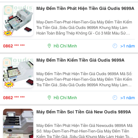
Máy Đếm Tiền Phát Hiện Tiền Giả Oudis 9699A
May-Dem-Tien-Phat-Hien-Tien-Gia Máy Đếm Tiền Kiểm
Tra Tiền Giả ,Siêu Giả Oudis 9699A Khung Máy Làm
Hoàn Toàn Bằng Thép Không Gỉ - Có 3 Mắt Màu Sử
Dụng 18 Led Trắng Siêu Sáng Soi Hình Chìm - Sử Dụng
02 Bộ Mắt Đếm Riêng Biệt Đảm Bảo Đ
0862 *** ***
Hồ Chí Minh
>1 năm
Máy Đếm Tiền Kiểm Tiền Giả Oudis 9699A
Máy Đếm Tiền Phát Hiện Tiền Giả Oudis 9699A Mã Số:
May-Dem-Tien-Phat-Hien-Tien-Gia Máy Đếm Tiền Kiểm
Tra Tiền Giả ,Siêu Giả Oudis 9699A Khung Máy Làm
Hoàn Toàn Bằng Thép Không Gỉ - Có 3 Tốc Độ Đếm
1100To/Phút 1200 /
0862 *** ***
Hồ Chí Minh
>1 năm
Máy Đếm Tiền Soi Tiền Giả New Oudis 9899A
Máy Đếm Tiền Phát Hiện Tiền Giả Newoudis 9899A Mã
Số: May-Dem-Tien-Phat-Hien-Tien-Gia Máy Đếm Tiền
Kiểm Tra Tiền Giả ,Siêu Giả Khung Máy Làm Hoàn Toàn