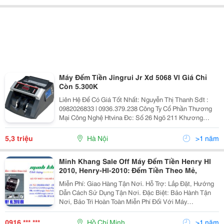
Máy Đếm Tiền Jingrui Jr Xd 5068 Vl Giá Chỉ
Còn 5.300K
Liên Hệ Để Có Giá Tốt Nhất: Nguyễn Thị Thanh Sđt :
0982026833 | 0936.379.238 Công Ty Cổ Phần Thương
Mại Công Nghệ Htvina Đc: Số 26 Ngõ 211 Khương
Trung &Ndash; Thanh Xuân &Ndash; Hà Nội Yahoo
:Nguyenthanh6685 Website: Http://Sieuthiht.com
5,3 triệu
Hà Nội
>1 năm
Minh Khang Sale Off Máy Đếm Tiền Henry Hl
2010, Henry-Hl-2010: Đếm Tiền Theo Mẻ,
Miễn Phí: Giao Hàng Tận Nơi. Hỗ Trợ: Lắp Đặt, Hướng
Dẫn Cách Sử Dụng Tận Nơi. Đặc Biệt: Bảo Hành Tận
Nơi, Bảo Trì Hoàn Toàn Miễn Phí Đối Với Máy
Photocopy. @@@ Đại Siêu Thị Máy Văn Phòng @@@
@@@ Máy Đếm Tiền C
0916 *** ***
Hồ Chí Minh
>1 năm