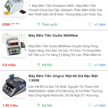
1. Máy Đếm Tiền Xindatech 9900 - Máy Đếm Tiền
Chuyên Dùng Cao Cấp. &Ndash; Phần Mềm Kiểm Giả
Mới Nhất Năm 2018 New - Khung Máy Làm Hoàn Toàn
Bằng Thép Không Gỉ - Có 3 Mắt Màu Sử Dụng 18 Led
Trắng Siêu Sáng Soi Hình Chìm. - Sử Dụng 02 Bộ Mắt
0286 *** ***
Toàn quốc
>1 năm
Đếm Ri
Máy Đếm Tiền Oudis 9900New
Máy Đếm Tiền Oudis 9900New Chuyên Dùng Trong
Ngân Hàng, Kho Bạc Và Các Tổ Chức Tín Dụng Đếm
Số Tiền Lớn Từ Hàng Tỷ Đồng Trở Lên. Phần Mềm Kiểm
Giả Mới Nhất Năm 2017, Khi Khởi Động Có Báo Năm
Sản Xuất Trên Màn Hình. - Khung Máy Làm Hoàn Toàn
5,6 triệu
Hà Nội
>1 năm
Bằng...
Máy Đếm Tiền Jingrui Wjd-09 Giá Đặc Biệt
1.950K
Liên Hệ Để Có Giá Tốt Nhất: Nguyễn Thị Thanh Sđt :
0982026833 | 0936.379.238 Công Ty Cổ Phần Thương
Mại Công Nghệ Htvina Đc: Số 26 Ngõ 211 Khương
Trung &Ndash; Thanh Xuân &Ndash; Hà Nội Yahoo
:Nguyenthanh6685 Website: Http://Sieuthiht.com
1,95 triệu
Hà Nội
>1 năm